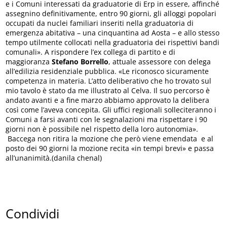
e i Comuni interessati da graduatorie di Erp in essere, affinché
assegnino definitivamente, entro 90 giorni, gli alloggi popolari
occupati da nuclei familiari inseriti nella graduatoria di
emergenza abitativa – una cinquantina ad Aosta – e allo stesso
tempo utilmente collocati nella graduatoria dei rispettivi bandi
comunali». A rispondere l’ex collega di partito e di
maggioranza
Stefano Borrello
, attuale assessore con delega
all’edilizia residenziale pubblica. «Le riconosco sicuramente
competenza in materia. L’atto deliberativo che ho trovato sul
mio tavolo è stato da me illustrato al Celva. Il suo percorso è
andato avanti e a fine marzo abbiamo approvato la delibera
così come l’aveva concepita. Gli uffici regionali solleciteranno i
Comuni a farsi avanti con le segnalazioni ma rispettare i 90
giorni non è possibile nel rispetto della loro autonomia».
Baccega non ritira la mozione che però viene emendata e al
posto dei 90 giorni la mozione recita «in tempi brevi» e passa
all’unanimità.(danila chenal)
Condividi