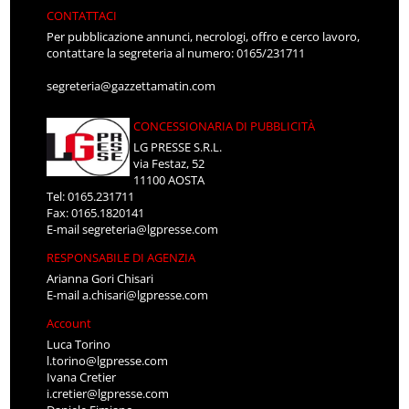
CONTATTACI
Per pubblicazione annunci, necrologi, offro e cerco lavoro,
contattare la segreteria al numero: 0165/231711
segreteria@gazzettamatin.com
CONCESSIONARIA DI PUBBLICITÀ
LG PRESSE S.R.L.
via Festaz, 52
11100 AOSTA
Tel: 0165.231711
Fax: 0165.1820141
E-mail
segreteria@lgpresse.com
RESPONSABILE DI AGENZIA
Arianna Gori Chisari
E-mail
a.chisari@lgpresse.com
Account
Luca Torino
l.torino@lgpresse.com
Ivana Cretier
i.cretier@lgpresse.com