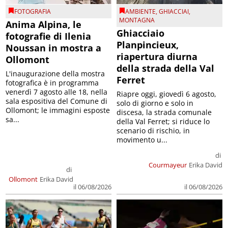
FOTOGRAFIA
AMBIENTE
,
GHIACCIAI
,
MONTAGNA
Anima Alpina, le
Ghiacciaio
fotografie di Ilenia
Planpincieux,
Noussan in mostra a
riapertura diurna
Ollomont
della strada della Val
L'inaugurazione della mostra
Ferret
fotografica è in programma
venerdì 7 agosto alle 18, nella
Riapre oggi, giovedì 6 agosto,
sala espositiva del Comune di
solo di giorno e solo in
Ollomont; le immagini esposte
discesa, la strada comunale
sa...
della Val Ferret; si riduce lo
scenario di rischio, in
movimento u...
di
Courmayeur
Erika David
di
Ollomont
Erika David
il 06/08/2026
il 06/08/2026