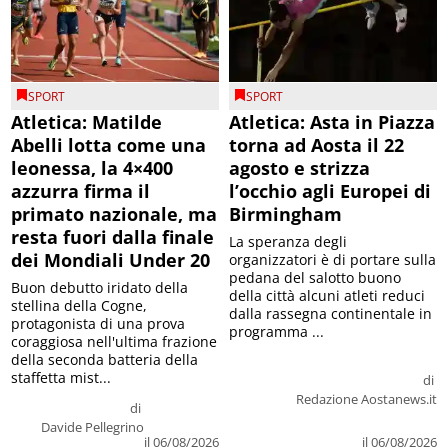
SPORT
SPORT
Atletica: Matilde
Atletica: Asta in Piazza
Abelli lotta come una
torna ad Aosta il 22
leonessa, la 4×400
agosto e strizza
azzurra firma il
l’occhio agli Europei di
primato nazionale, ma
Birmingham
resta fuori dalla finale
La speranza degli
dei Mondiali Under 20
organizzatori è di portare sulla
pedana del salotto buono
Buon debutto iridato della
della città alcuni atleti reduci
stellina della Cogne,
dalla rassegna continentale in
protagonista di una prova
programma ...
coraggiosa nell'ultima frazione
della seconda batteria della
staffetta mist...
di
Redazione Aostanews.it
di
Davide Pellegrino
il 06/08/2026
il 06/08/2026