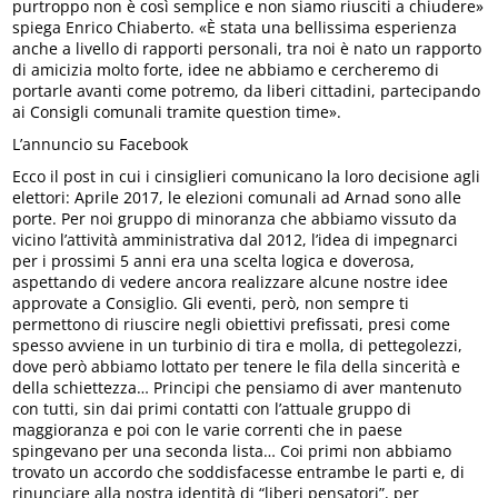
purtroppo non è così semplice e non siamo riusciti a chiudere»
spiega Enrico Chiaberto. «È stata una bellissima esperienza
anche a livello di rapporti personali, tra noi è nato un rapporto
di amicizia molto forte, idee ne abbiamo e cercheremo di
portarle avanti come potremo, da liberi cittadini, partecipando
ai Consigli comunali tramite question time».
L’annuncio su Facebook
Ecco il post in cui i cinsiglieri comunicano la loro decisione agli
elettori: Aprile 2017, le elezioni comunali ad Arnad sono alle
porte. Per noi gruppo di minoranza che abbiamo vissuto da
vicino l’attività amministrativa dal 2012, l’idea di impegnarci
per i prossimi 5 anni era una scelta logica e doverosa,
aspettando di vedere ancora realizzare alcune nostre idee
approvate a Consiglio. Gli eventi, però, non sempre ti
permettono di riuscire negli obiettivi prefissati, presi come
spe
sso avviene in un turbinio di tira e molla, di pettegolezzi,
dove però abbiamo lottato per tenere le fila della sincerità e
della schiettezza… Principi che pensiamo di aver mantenuto
con tutti, sin dai primi contatti con l’attuale gruppo di
maggioranza e poi con le varie correnti che in paese
spingevano per una seconda lista… Coi primi non abbiamo
trovato un accordo che soddisfacesse entrambe le parti e, di
rinunciare alla nostra identità di “liberi pensatori”, per