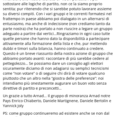
sottostare alle logiche di partito, non ce la siamo proprio
sentita; pur ritenendo che si sarebbe potuto lavorare assieme
su diversi compiti. Con i vari gruppi e le correnti formatesi nel
frattempo in paese abbiamo poi dialogato in un alternarsi di
entusiasmo, ma anche di indecisione (non crediamo tanto da
parte nostra) che ha portato a non riuscire a legare un gruppo
adeguato a partire dai vertici…Ringraziamo in ogni caso tutte
quelle persone che hanno dato la disponibilità a partecipare
attivamente alla formazione della lista e che, pur mettendo
dubbi e timori sulla bilancia, hanno continuato a credere.
Questo è un breve riassunto della nostra azione di gruppo che
abbiamo portato avanti: raccontare di più sarebbe cedere al
pettegolezzo… Se possiamo dare un consiglio agli elettori
sicuramente diciamo di non adagiarsi su semplici tecnicismi
come “non votare” o di seguire chi dirà di votare qualcuno
piuttosto che un altro nella “giostra delle preferenze”: noi
intendiamo più onestamente augurare un buon voto senza
direttive di partito e preconcetti…
Un grazie a tutto Arnad… Il gruppo di minoranza Arnad notre
Pays Enrico Chiaberto, Daniele Martignene, Daniele Bertolin e
Yannick Joly
PS: come gruppo continueremo ad esistere anche se non dal