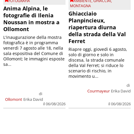
FOTOGRAFIA
AMBIENTE
,
GHIACCIAI
,
MONTAGNA
Anima Alpina, le
Ghiacciaio
fotografie di Ilenia
Planpincieux,
Noussan in mostra a
riapertura diurna
Ollomont
della strada della Val
L'inaugurazione della mostra
Ferret
fotografica è in programma
venerdì 7 agosto alle 18, nella
Riapre oggi, giovedì 6 agosto,
sala espositiva del Comune di
solo di giorno e solo in
Ollomont; le immagini esposte
discesa, la strada comunale
sa...
della Val Ferret; si riduce lo
scenario di rischio, in
movimento u...
di
Courmayeur
Erika David
di
Ollomont
Erika David
il 06/08/2026
il 06/08/2026