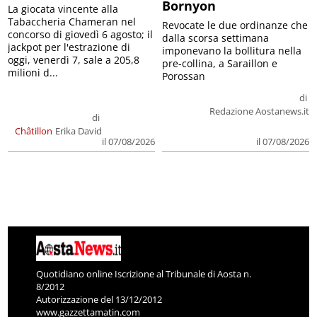
Bornyon
La giocata vincente alla
Tabaccheria Chameran nel
Revocate le due ordinanze che
concorso di giovedì 6 agosto; il
dalla scorsa settimana
jackpot per l'estrazione di
imponevano la bollitura nella
oggi, venerdì 7, sale a 205,8
pre-collina, a Saraillon e
milioni d...
Porossan
di
Redazione Aostanews.it
di
Châtillon
Erika David
il 07/08/2026
il 07/08/2026
Quotidiano online Iscrizione al Tribunale di Aosta n.
8/2012
Autorizzazione del 13/12/2012
www.gazzettamatin.com