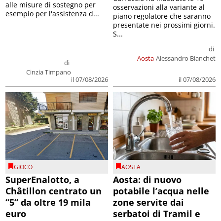
alle misure di sostegno per
osservazioni alla variante al
esempio per l'assistenza d...
piano regolatore che saranno
presentate nei prossimi giorni.
S...
di
Aosta
Alessandro Bianchet
di
Cinzia Timpano
il 07/08/2026
il 07/08/2026
GIOCO
AOSTA
SuperEnalotto, a
Aosta: di nuovo
Châtillon centrato un
potabile l’acqua nelle
“5” da oltre 19 mila
zone servite dai
euro
serbatoi di Tramil e