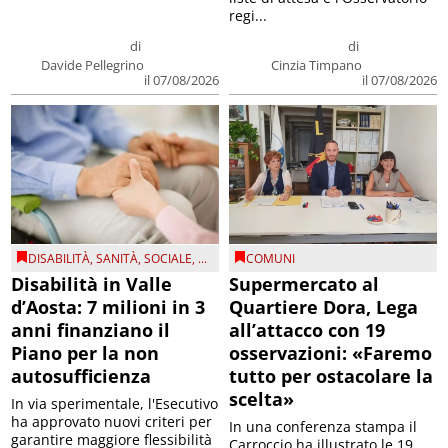
regi...
di
di
Davide Pellegrino
Cinzia Timpano
il 07/08/2026
il 07/08/2026
DISABILITÀ
,
SANITÀ
,
SOCIALE
, ...
COMUNI
Disabilità in Valle
Supermercato al
d’Aosta: 7 milioni in 3
Quartiere Dora, Lega
anni finanziano il
all’attacco con 19
Piano per la non
osservazioni: «Faremo
autosufficienza
tutto per ostacolare la
scelta»
In via sperimentale, l'Esecutivo
ha approvato nuovi criteri per
In una conferenza stampa il
garantire maggiore flessibilità
Carroccio ha illustrato le 19