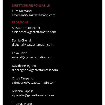
DIRETTORE RESPONSABILE
Luca Mercanti
l.mercanti@gazzettamatin.com
REDAZIONE
Alessandro Bianchet
a.bianchet@gazzettamatin.com
Danila Chenal
d.chenal@gazzettamatin.com
Erika David
e.david@gazzettamatin.com
Davide Pellegrino
d.pellegrino@gazzettamatin.com
Cinzia Timpano
c.timpano@gazzettamatin.com
Arianna Papalia
a.papalia@gazzettamatin.com
Thomas Piccot