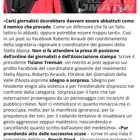
«
Certi giornalisti dovrebbero davvero essere abbattuti come
il nemico che procede
. Come un difensore che fa un fallo
tattico lo abbatti, oppure potrebbe essere troppo tardi». Così
in un post su Facebook Roberto Airaudi del coordinamento
della segretaria regionale e coordinatore dei giovani della
Stella Alpina.
Non si fa attendere la presa di posizione
dell’ordine dei giornalisti e dell’Associazione stampa
. Scrive il
presidente
Tiziano Trevisan
: «In merito al post apparso sul
profilo Facebook del coordinatore giovanile del movimento
Stella Alpina, Roberto Airaudi, l’Ordine dei Giornalisti della
Valle d’Aosta esprime
sdegno e sorpresa
. Sdegno per
l’evidente elogio alla violenza e per l’intollerabile disprezzo nei
confronti della categoria. Sorpresa per il fatto che tali
esternazioni provengano da un personaggio con incarichi di
pubblico rilievo. Non ci intimidisce in quanto minaccia ma ci
preoccupa, molto, per la manifesta ignoranza, per la
prepotenza dei toni, per il codardo tentativo di insabbiare un
gesto aggressivo seppur maldestro, nascondendo e
cancellando quanto scritto dall’autore del medesimo». «
Pur
prendendo atto delle successive scuse
– scrive in una nota il
presidente dell’Asva,
Benoit Girod
– l’Associazione esprime la