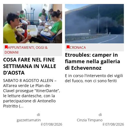
APPUNTAMENTI
,
OGGI &
CRONACA
DOMANI
Etroubles: camper in
COSA FARE NEL FINE
fiamme nella galleria
SETTIMANA IN VALLE
di Echevennoz
D’AOSTA
E in corso l'intervento dei vigili
SABATO 8 AGOSTO ALLEIN –
del fuoco, non ci sono feriti
All’area verde Le Plan-de-
Clavel prosegue “ItinerDante”,
le letture dantesche, con la
partecipazione di Antonello
Pistritto (...
di
di
gazzettamatin
Cinzia Timpano
il 07/08/2026
il 07/08/2026