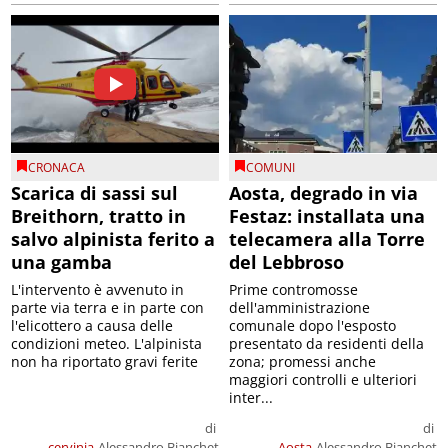
CRONACA
COMUNI
Scarica di sassi sul
Aosta, degrado in via
Breithorn, tratto in
Festaz: installata una
salvo alpinista ferito a
telecamera alla Torre
una gamba
del Lebbroso
L'intervento è avvenuto in
Prime contromosse
parte via terra e in parte con
dell'amministrazione
l'elicottero a causa delle
comunale dopo l'esposto
condizioni meteo. L'alpinista
presentato da residenti della
non ha riportato gravi ferite
zona; promessi anche
maggiori controlli e ulteriori
inter...
di
di
cervinia
Alessandro Bianchet
Aosta
Alessandro Bianchet