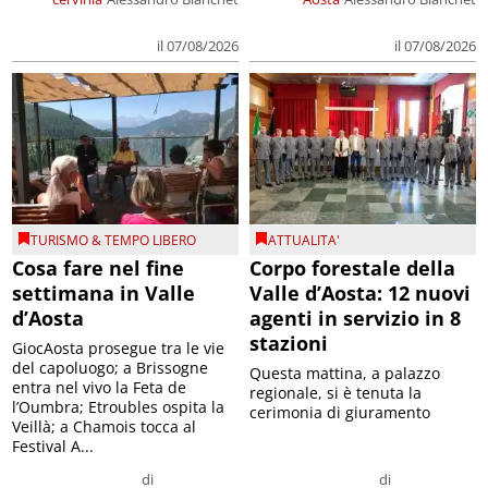
il 07/08/2026
il 07/08/2026
TURISMO & TEMPO LIBERO
ATTUALITA'
Cosa fare nel fine
Corpo forestale della
settimana in Valle
Valle d’Aosta: 12 nuovi
d’Aosta
agenti in servizio in 8
stazioni
GiocAosta prosegue tra le vie
del capoluogo; a Brissogne
Questa mattina, a palazzo
entra nel vivo la Feta de
regionale, si è tenuta la
l’Oumbra; Etroubles ospita la
cerimonia di giuramento
Veillà; a Chamois tocca al
Festival A...
di
di