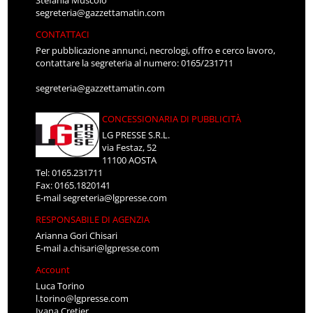
segreteria@gazzettamatin.com
CONTATTACI
Per pubblicazione annunci, necrologi, offro e cerco lavoro,
contattare la segreteria al numero: 0165/231711
segreteria@gazzettamatin.com
CONCESSIONARIA DI PUBBLICITÀ
LG PRESSE S.R.L.
via Festaz, 52
11100 AOSTA
Tel: 0165.231711
Fax: 0165.1820141
E-mail
segreteria@lgpresse.com
RESPONSABILE DI AGENZIA
Arianna Gori Chisari
E-mail
a.chisari@lgpresse.com
Account
Luca Torino
l.torino@lgpresse.com
Ivana Cretier