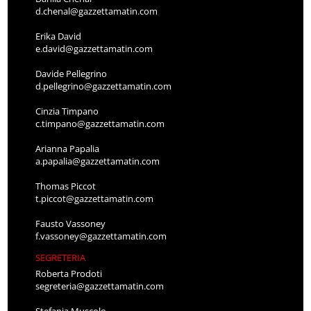
d.chenal@gazzettamatin.com
Erika David
e.david@gazzettamatin.com
Davide Pellegrino
d.pellegrino@gazzettamatin.com
Cinzia Timpano
c.timpano@gazzettamatin.com
Arianna Papalia
a.papalia@gazzettamatin.com
Thomas Piccot
t.piccot@gazzettamatin.com
Fausto Vassoney
f.vassoney@gazzettamatin.com
SEGRETERIA
Roberta Prodoti
segreteria@gazzettamatin.com
Stefania Muscolo