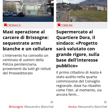
CRONACA
COMUNI
Maxi operazione al
Supermercato al
carcere di Brissogne:
Quartiere Dora, il
sequestrate armi
sindaco: «Progetto
bianche e un cellulare
sarà valutato con
grande rigore, sulla
L'intervento ha coinvolto un
base dell’interesse
centinaio di uomini della
Polizia penitenziaria,
pubblico»
provenienti da tutti gli istituti
Il primo cittadino di Aosta è
del Provveditorato
stato audito nella quarta
commissione del Consiglio
regionale, dove ha ribadito
come l'iter, al momento, sia
ancora ferm...
di
di
Brissogne
Alessandro Bianchet
Aosta
Alessandro Bianchet