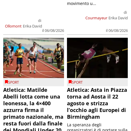
movimento u...
di
Courmayeur
Erika David
di
Ollomont
Erika David
il 06/08/2026
il 06/08/2026
SPORT
SPORT
Atletica: Matilde
Atletica: Asta in Piazza
Abelli lotta come una
torna ad Aosta il 22
leonessa, la 4×400
agosto e strizza
azzurra firma il
l’occhio agli Europei di
primato nazionale, ma
Birmingham
resta fuori dalla finale
La speranza degli
dei Mondiali Under 20
organizzatori è di portare sulla