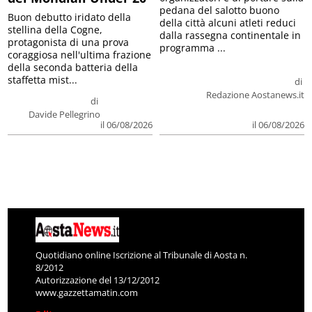
pedana del salotto buono
Buon debutto iridato della
della città alcuni atleti reduci
stellina della Cogne,
dalla rassegna continentale in
protagonista di una prova
programma ...
coraggiosa nell'ultima frazione
della seconda batteria della
staffetta mist...
di
Redazione Aostanews.it
di
Davide Pellegrino
il 06/08/2026
il 06/08/2026
Quotidiano online Iscrizione al Tribunale di Aosta n.
8/2012
Autorizzazione del 13/12/2012
www.gazzettamatin.com