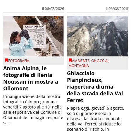
il 06/08/2026
il 06/08/2026
FOTOGRAFIA
AMBIENTE
,
GHIACCIAI
,
MONTAGNA
Anima Alpina, le
Ghiacciaio
fotografie di Ilenia
Planpincieux,
Noussan in mostra a
riapertura diurna
Ollomont
della strada della Val
L'inaugurazione della mostra
Ferret
fotografica è in programma
venerdì 7 agosto alle 18, nella
Riapre oggi, giovedì 6 agosto,
sala espositiva del Comune di
solo di giorno e solo in
Ollomont; le immagini esposte
discesa, la strada comunale
sa...
della Val Ferret; si riduce lo
scenario di rischio, in