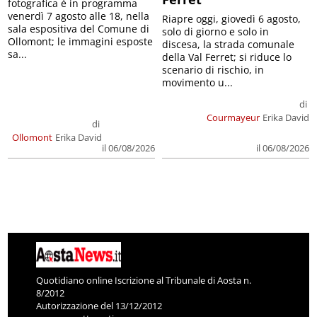
fotografica è in programma
venerdì 7 agosto alle 18, nella
Riapre oggi, giovedì 6 agosto,
sala espositiva del Comune di
solo di giorno e solo in
Ollomont; le immagini esposte
discesa, la strada comunale
sa...
della Val Ferret; si riduce lo
scenario di rischio, in
movimento u...
di
Courmayeur
Erika David
di
Ollomont
Erika David
il 06/08/2026
il 06/08/2026
Quotidiano online Iscrizione al Tribunale di Aosta n.
8/2012
Autorizzazione del 13/12/2012