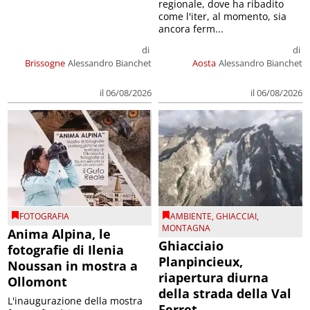
regionale, dove ha ribadito
come l'iter, al momento, sia
ancora ferm...
di
di
Brissogne
Alessandro Bianchet
Aosta
Alessandro Bianchet
il 06/08/2026
il 06/08/2026
FOTOGRAFIA
AMBIENTE
,
GHIACCIAI
,
MONTAGNA
Anima Alpina, le
Ghiacciaio
fotografie di Ilenia
Planpincieux,
Noussan in mostra a
riapertura diurna
Ollomont
della strada della Val
L'inaugurazione della mostra
Ferret