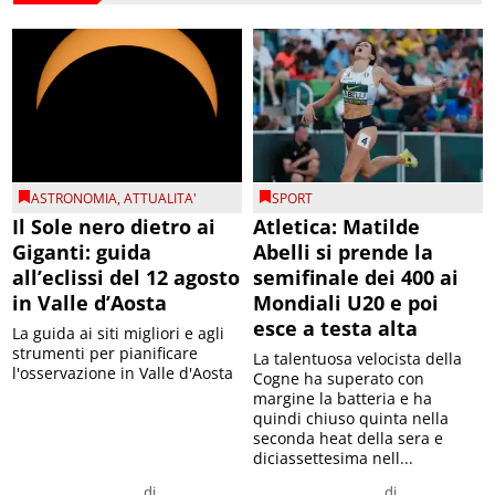
ASTRONOMIA
,
ATTUALITA'
SPORT
Il Sole nero dietro ai
Atletica: Matilde
Giganti: guida
Abelli si prende la
all’eclissi del 12 agosto
semifinale dei 400 ai
in Valle d’Aosta
Mondiali U20 e poi
esce a testa alta
La guida ai siti migliori e agli
strumenti per pianificare
La talentuosa velocista della
l'osservazione in Valle d'Aosta
Cogne ha superato con
margine la batteria e ha
quindi chiuso quinta nella
seconda heat della sera e
diciassettesima nell...
di
di