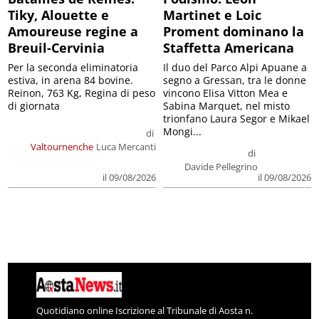
Tiky, Alouette e
Martinet e Loic
Amoureuse regine a
Proment dominano la
Breuil-Cervinia
Staffetta Americana
Per la seconda eliminatoria
Il duo del Parco Alpi Apuane a
estiva, in arena 84 bovine.
segno a Gressan, tra le donne
Reinon, 763 Kg, Regina di peso
vincono Elisa Vitton Mea e
di giornata
Sabina Marquet, nel misto
trionfano Laura Segor e Mikael
Mongi...
di
Valtournenche
Luca Mercanti
di
Davide Pellegrino
il 09/08/2026
il 09/08/2026
Quotidiano online Iscrizione al Tribunale di Aosta n.