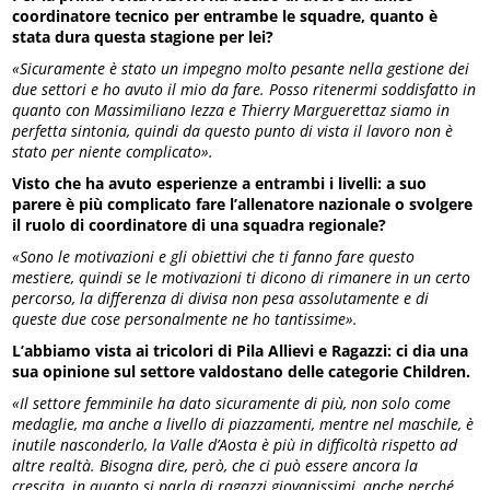
coordinatore tecnico per entrambe le squadre, quanto è
stata dura
questa stagione per lei?
«Sicuramente è stato un impegno molto pesante nella gestione dei
due settori e ho avuto il mio da fare. Posso ritenermi soddisfatto in
quanto con Massimiliano Iezza e Thierry Marguerettaz siamo in
perfetta sintonia, quindi da questo punto di vista il lavoro non è
stato per niente complicato».
Visto che ha avuto esperienze a entrambi i livelli: a suo
parere è più complicato fare l’allenatore nazionale o svolgere
il ruolo di coordinatore di una squadra regionale?
«Sono le motivazioni e gli obiettivi
che ti fanno fare questo
mestiere, quindi se le motivazioni ti dicono di rimanere in un certo
percorso, la differenza di divisa non pesa assolutamente e di
queste due cose personalmente ne ho tantissime».
L’abbiamo vista ai tricolori di Pila Allievi e Ragazzi: ci dia una
sua opinione sul settore valdostano delle categorie Children.
«Il settore femminile ha dato sicuramente di più, non solo come
medaglie, ma anche a livello di piazzamenti, mentre nel maschile, è
inutile nasconderlo, la Valle d’Aosta è più in difficoltà rispetto ad
altre realtà. Bisogna dire, però, che ci può essere ancora la
crescita, in quanto si parla di ragazzi giovanissimi, anche perché