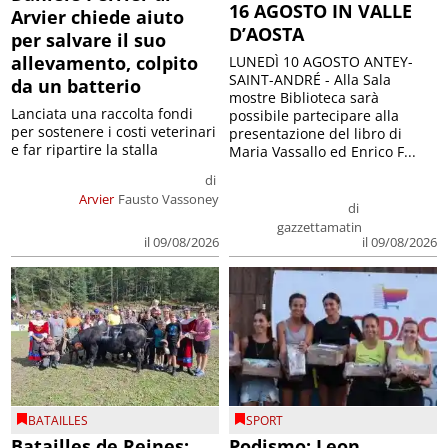
16 AGOSTO IN VALLE
Arvier chiede aiuto
D’AOSTA
per salvare il suo
allevamento, colpito
LUNEDÌ 10 AGOSTO ANTEY-
SAINT-ANDRÉ - Alla Sala
da un batterio
mostre Biblioteca sarà
Lanciata una raccolta fondi
possibile partecipare alla
per sostenere i costi veterinari
presentazione del libro di
e far ripartire la stalla
Maria Vassallo ed Enrico F...
di
Arvier
Fausto Vassoney
di
gazzettamatin
il 09/08/2026
il 09/08/2026
BATAILLES
SPORT
Batailles de Reines:
Podismo: Leon