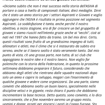
«Diciamo subito che non è mai successo nella storia dell’ASIVA di
portare a casa a livello di campionati italiani, dieci medaglie. Direi
che è stato un anno storico per i settori Aspiranti e Giovani e voglio
aggiungere che l’ASIVA è risultata in prima posizione nel segmento
Aspiranti. La soddisfazione è tanta, anche perché il nostro
obiettivo, a inizio stagione, era di far crescere un bel gruppetto di
giovani e siamo riusciti nell’intento grazie anche ai “vecchi”, cioè ai
nati nel 1997 che hanno fatto da traino. Un bel mix direi. Certo,
questi risultati sono frutto di un grandissimo impegno di tutti,
allenatori e atleti, ma il clima che si è instaurato da subito era
sereno, anche se il lavoro svolto è stato veramente tanto. Dal mio
punto di vista, c’è una grossa parte, non tutta, di sci club che
appoggiano le nostre idee e il nostro lavoro. Non voglio far
polemiche con la storia della Federazione, in quanto la prossima
settimana dobbiamo preparare il futuro, considerando che
abbiamo degli atleti che rientrano dalle squadre nazionali dopo
solo un anno e capire lo sviluppo, magari con l’inserimento di
qualche giovane e vedere come organizzarsi. Da una parte, siamo
convinti che abbiamo svolto un buon lavoro,
specialmente nelle
discipline veloci e in gigante, resta chiaro il punto che dobbiamo
incrementare la base tecnica. Detto questo, sono convinto, e lo dico
sinceramente, che a fine novembre avremo un gruppo misto,
uomini e donne, pronti per giocarsi i posti in Coppa Europa. Sto