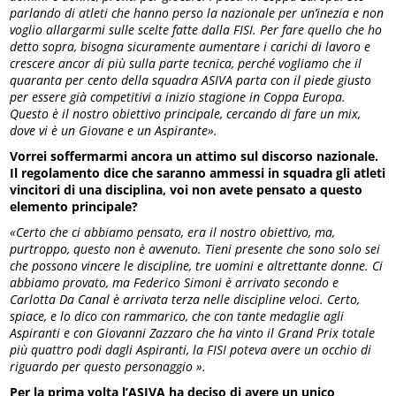
parlando di atleti che hanno perso la nazionale per un’inezia e non
voglio allargarmi sulle scelte fatte dalla FISI. Per fare quello che ho
detto sopra, bisogna sicuramente aumentare i carichi di lavoro e
crescere ancor di più sulla parte tecnica, perché vogliamo che il
quaranta per cento della squadra ASIVA parta con il piede giusto
per essere già competitivi a inizio stagione in Coppa Europa.
Questo è il nostro obiettivo principale, cercando di fare un mix,
dove vi è un Giovane e un Aspirante».
Vorrei soffermarmi ancora un attimo sul discorso nazionale.
Il regolamento dice che saranno ammessi in squadra gli atleti
vincitori di una disciplina, voi non avete pensato a questo
elemento principale?
«Certo che ci abbiamo pensato, era il nostro obiettivo, ma,
purtroppo, questo non è avvenuto. Tieni presente che sono solo sei
che possono vincere le discipline, tre uomini e altrettante donne. Ci
abbiamo provato, ma Federico Simoni è arrivato secondo e
Carlotta Da Canal è arrivata terza nelle discipline veloci. Certo,
spiace, e lo dico con rammarico, che con tante medaglie agli
Aspiranti e con Giovanni Zazzaro
che ha vinto il Grand Prix totale
più quattro podi dagli Aspiranti, la FISI poteva avere un occhio di
riguardo per questo personaggio
».
Per la prima volta l’ASIVA ha deciso di avere un unico