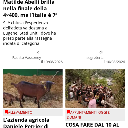
Matilde Abelli brilla
nella finale della
4×400, ma l’Italia è 7ª
Si è chiusa l'esperienza
dell'atleta valdostana a
Eugene, Stati Uniti, dove ha
preso parte alla rassegna
iridata di categoria
di
di
Fausto Vassoney
segreteria
il 10/08/2026
il 10/08/2026
ALLEVAMENTO
APPUNTAMENTI
,
OGGI &
DOMANI
L’azienda agricola
COSA FARE DAL 10 AL
Daniele Perrier di