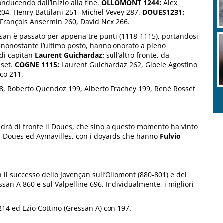
nducendo dall’inizio alla fine.
OLLOMONT 1244:
Alex
204, Henry Battilani 251, Michel Vevey 287.
DOUES1231:
, François Ansermin 260, David Nex 266.
essan è passato per appena tre punti (1118-1115), portandosi
a, nonostante l’ultimo posto, hanno onorato a pieno
 di capitan
Laurent Guichardaz;
sull’altro fronte, da
sset.
COGNE 1115:
Laurent Guichardaz 262, Gioele Agostino
cco 211.
18, Roberto Quendoz 199, Alberto Frachey 199, René Rosset
vedrà di fronte il Doues, che sino a questo momento ha vinto
o tra Doues ed Aymavilles, con i doyards che hanno
Fulvio
n il successo dello Jovençan sull’Ollomont (880-801) e del
san A 860 e sul Valpelline 696. Individualmente, i migliori
14 ed Ezio Cottino (Gressan A) con 197.