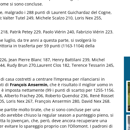
ome si sono concluse.
ne, malgrado i 288 punti di Laurent Guichardaz del Cogne,
:
Valter Tutel 249, Michele Scalzo 210, Loris Nex 255,
18, Patrik Petey 229, Paolo Viérin 240, Fabrizio Viérin 223.
e luglio, da tre anni a questa parte, si svolgerà lo
ttoria in trasferta per 59 punti (1163-1104) della
26, Jean Pierre Blanc 187, Henry Battilani 239, Michel
, Rudy Brun 270,Laurent Clos 182, Terence Tessarin 245,
i di casa costretti a centrare l’impresa per rilanciarsi in
nti di
François Ansermin,
che è risultato il miglior uomo in
i è imposta nettamente (99 i punti di scarto) per 1255-1156.
26, Alberto Frachey 206, Roberto Quendoz 236, René Rosset
205, Loris Nex 267, François Ansermin 280, David Nex 268.
e partite molto tirate, che si sono concluse per una
ndo avrebbe chiuso la regular season a punteggio pieno, si
vetta lo Jovençan, che, però, deve ancora recuperare una
er evitare lo spareggio proprio con l’Ollomont. I padroni di