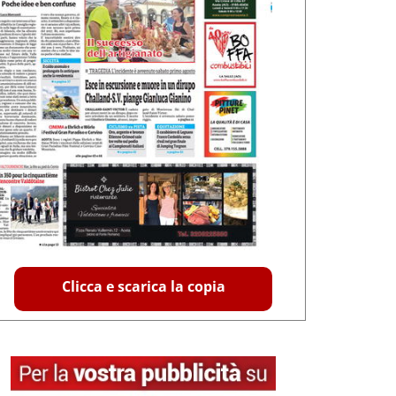
Clicca e scarica la copia