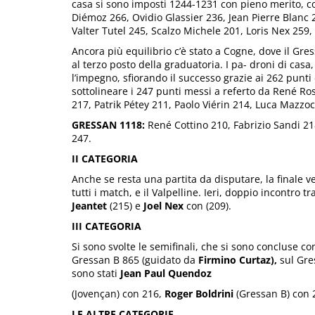
casa si sono imposti 1244-1231 con pieno merito, co
Diémoz 266, Ovidio Glassier 236, Jean Pierre Blanc 
Valter Tutel 245, Scalzo Michele 201, Loris Nex 259
Ancora più equilibrio c’è stato a Cogne, dove il Gr
al terzo posto della graduatoria. I pa- droni di cas
l’impegno, sfiorando il successo grazie ai 262 punti
sottolineare i 247 punti messi a referto da René Ro
217, Patrik Pétey 211, Paolo Viérin 214, Luca Mazzo
GRESSAN 1118:
René Cottino 210, Fabrizio Sandi 2
247.
II CATEGORIA
Anche se resta una partita da disputare, la finale 
tutti i match, e il Valpelline. Ieri, doppio incontr
Jeantet
(215) e
Joel
Nex
con (209).
III CATEGORIA
Si sono svolte le semifinali, che si sono concluse co
Gressan B 865 (guidato da
Firmino Curtaz),
sul Gres
sono stati
Jean Paul Quendoz
(Jovençan) con 216,
Roger Boldrini
(Gressan B) con 2
LE ALTRE CATEGORIE