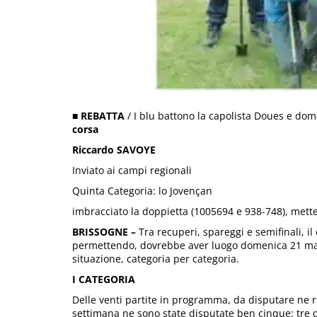
■
REBATTA
/ I blu battono la capolista Doues e dom
corsa
Riccardo SAVOYE
Inviato ai campi regionali
Quinta Categoria: lo Jovençan
imbracciato la doppietta (1005694 e 938-748), mett
BRISSOGNE –
Tra recuperi, spareggi e semifinali, i
permettendo, dovrebbe aver luogo domenica 21 maggi
situazione, categoria per categoria.
I CATEGORIA
Delle venti partite in programma, da disputare ne re
settimana ne sono state disputate ben cinque: tre 