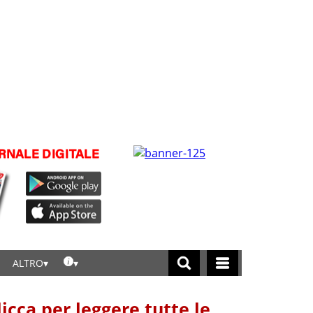
ALTRO
licca per leggere tutte le