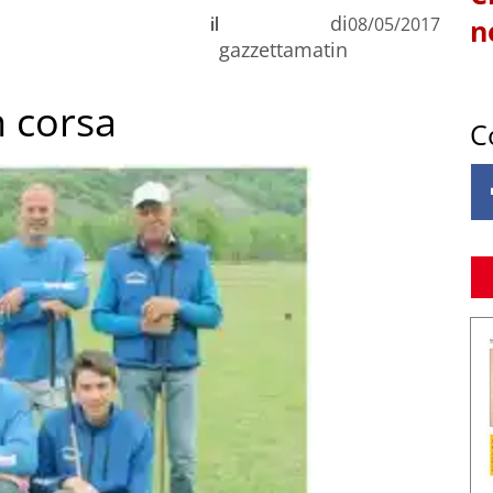
di
il
08/05/2017
n
gazzettamatin
 corsa
C