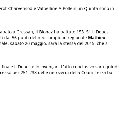
vrot-Charvensod e Valpelline A-Pollein, in Quinta sono in
 sabato a Gressan, il Bionaz ha battuto 153151 il Doues,
ati dai 56 punti del neo campione regionale
Mathieu
inale, sabato 20 maggio, sarà la stessa del 2015, che si
 finale il Doues e lo Jovençan. L’atto conclusivo sarà quindi
 successo per 251-238 delle neroverdi della Coum-Terza ba