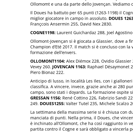
Ollomomt e una da parte dello Jovençan. Vediamo c
Il Doues ha battuto per 65 punti (1263-1198) il Cog
miglior giocatore in campo in assoluto.
DOUES 1263
Françcois Ansermin 255, David Nex 2830.
COGNE1198:
Laurent Guichardaz 288, Joel Agostino 2
Ollomont-Jovençan si è giocata a Glassier, dove a fin
Champion d’Eté 2017. Il match si è concluso con la vi
formazione dell’envers.
OLLOMONT1104:
Alex Diémox 228, Ovidio Glassier 2
Vevey 260.
JOVENCAN 1163:
Raphael Désaymonet 244
Piero Bionaz 222.
Anticipo di lusso, in località Les Iles, con i gialloner
classifica. A vincere, invece, grazie anche ai 280 pu
campo, sono stati i doyards. La formazione ospite s
GRESSAN 1156:
René Cottino 226, Fabrizio Sandi 2
249.
DOUES1255:
Valter Tutel 235, Michele Scalzo 
La settimana della massima serie si è chiusa con du
manciata di punti. Nella prima, il Doues, che vince
è inchinato all’Ollomont, che ha così raggiunto in 
partita contro il Cogne e sarà obbligato a vincerla p