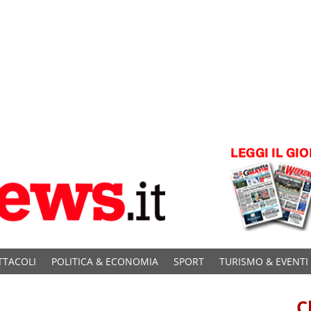
TTACOLI
POLITICA & ECONOMIA
SPORT
TURISMO & EVENTI
C