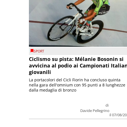
SPORT
Ciclismo su pista: Mélanie Bosonin si
avvicina al podio ai Campionati Italia
giovanili
La portacolori del Cicli Fiorin ha concluso quinta
nella gara dell'omnium con 95 punti a 8 lunghezze
dalla medaglia di bronzo
di
Davide Pellegrino
il 07/08/2