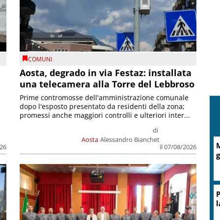
COMUNI
n
Aosta, degrado in via Festaz: installata
una telecamera alla Torre del Lebbroso
Prime contromosse dell'amministrazione comunale
dopo l'esposto presentato da residenti della zona;
promessi anche maggiori controlli e ulteriori inter...
di
Aosta
Alessandro Bianchet
M
026
il 07/08/2026
g
P
l