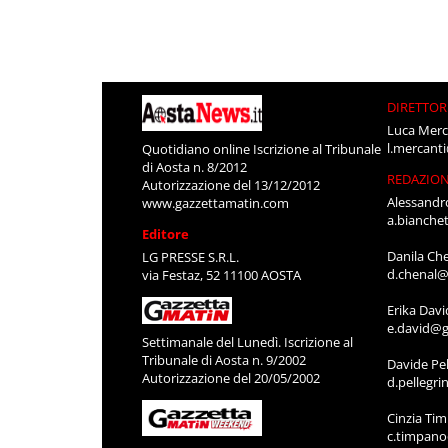
DIRETTOR
Luca Merc
l.mercant
Quotidiano online Iscrizione al Tribunale
di Aosta n. 8/2012
REDAZIO
Autorizzazione del 13/12/2012
Alessandr
www.gazzettamatin.com
a.bianche
Editore
Danila Ch
LG PRESSE S.R.L.
d.chenal@
via Festaz, 52 11100 AOSTA
Erika Davi
e.david@g
Settimanale del Lunedì. Iscrizione al
Tribunale di Aosta n. 9/2002
Davide Pel
Autorizzazione del 20/05/2002
d.pellegr
Cinzia Ti
c.timpan