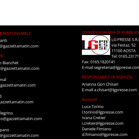
CONCESSIONARIA DI PUBBLIC
E RESPONSABILE
LG PRESSE S.R.
anti
via Festaz, 52
i@gazzettamatin.com
11100 AOSTA
NE
Tel: 0165.2317
Fax: 0165.1820141
o Bianchet
E-mail
segreteria@lgpresse.co
t@gazzettamatin.com
RESPONSABILE DI AGENZIA
enal
Arianna Gori Chisari
gazzettamatin.com
E-mail
a.chisari@lgpresse.com
d
Account
azzettamatin.com
Luca Torino
l.torino@lgpresse.com
legrino
Ivana Cretier
ino@gazzettamatin.com
i.cretier@lgpresse.com
Daniele Fimiano
mpano
d.fimiano@lgpresse.com
o@gazzettamatin.com