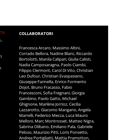
ITÀ
COLLABORATORI
L.
Francesca Arcaro, Massimo Altini,
Corrado Bellora, Nadine Blanc, Riccardo
11
Bortolotti, Manila Calipari, Giulia Calisti,
Nadia Camposaragna, Paolo Ciambi,
m
Filippo Clermont, Carol Di Vito, Christian
Leo Dufour, Christian Evaspasiano,
Giuseppe Farinella, Enrico Formento
Dojot, Bruno Fracasso, Fabio
Francesconi, Sofia Fregnani, Giorgia
Gambino, Paolo Gatto, Michael
Ghignone, Marlène Jorrioz, Cecilia
Lazzarotto, Giacomo Mangano, Angela
Marrelli, Federico Mecca, Luca Mauro
Melloni, Marc Montrosset, Matteo Nigra,
Sabrina Olibano, Emiliano Pala, Gabriele
Peloso, Maurizio Pitti, Loris Ponsetto,
Andrea Portigliatti, Mattia Pramotton,