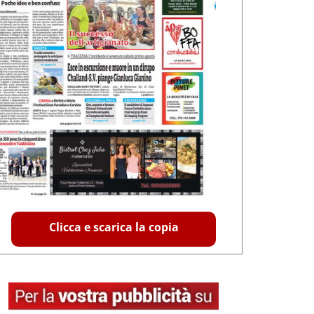
Clicca e scarica la copia