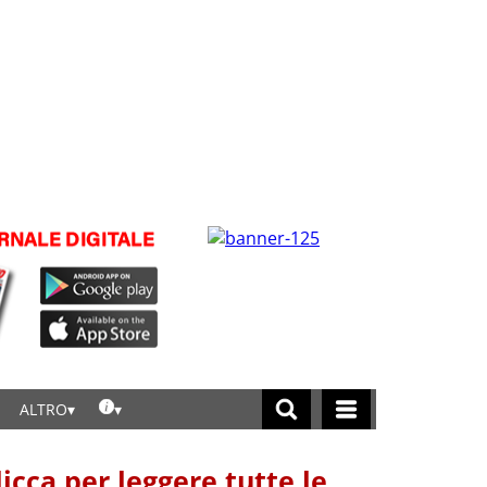
ALTRO
licca per leggere tutte le