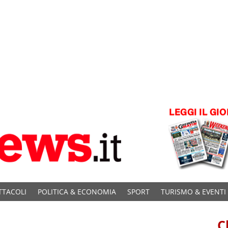
TTACOLI
POLITICA & ECONOMIA
SPORT
TURISMO & EVENTI
C