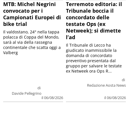
MTB: Michel Negrini
Terremoto editoria: il
convocato per i
Tribunale boccia il
Campionati Europei di
concordato delle
bike trial
testate Ops (ex
Netweek); si dimette
Il valdostano, 24° nella tappa
l’ad
polacca di Coppa del Mondo,
sarà al via della rassegna
Il Tribunale di Lecco ha
continentale che scatta oggi a
giudicato inammissibile la
Valberg
domanda di concordato
preventivo presentata dal
gruppo per salvare le testate
ex Netweek ora Ops R...
di
Redazione Aosta News
di
Davide Pellegrino
il 06/08/2026
il 06/08/2026