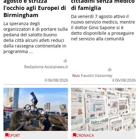
agosto e strizza
cittadini senza medico
l’occhio agli Europei di
di famiglia
Birmingham
Da venerdì 7 agosto attivo il
nuovo servizio medico, mentre
La speranza degli
il dottor Gino Sapone si è
organizzatori è di portare sulla
detto disponibile a proseguire
pedana del salotto buono
nel servizio alla comunità
della città alcuni atleti reduci
dalla rassegna continentale in
programma ...
di
Redazione Aostanews.it
di
Nus
Fausto Vassoney
il 06/08/2026
il 06/08/2026
SPORT
CRONACA