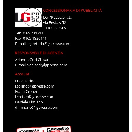
CONCESSIONARIA DI PUBBLICITÀ
LG PRESSE S.R.L.
via Festaz, 52
11100 AOSTA
Tel: 0165.231711
Fax: 0165.1820141
E-mail
segreteria@lgpresse.com
RESPONSABILE DI AGENZIA
Arianna Gori Chisari
E-mail
a.chisari@lgpresse.com
Account
Luca Torino
l.torino@lgpresse.com
Ivana Cretier
i.cretier@lgpresse.com
Daniele Fimiano
d.fimiano@lgpresse.com