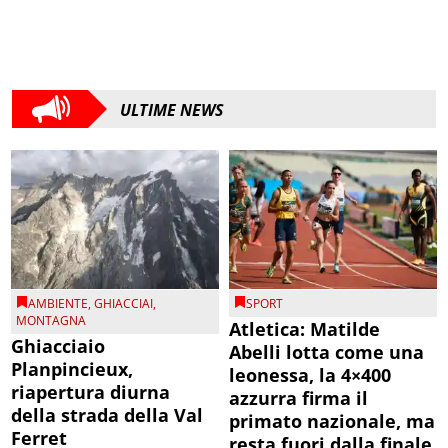
ULTIME NEWS
AMBIENTE
,
GHIACCIAI
,
SPORT
MONTAGNA
Atletica: Matilde
Ghiacciaio
Abelli lotta come una
Planpincieux,
leonessa, la 4×400
riapertura diurna
azzurra firma il
della strada della Val
primato nazionale, ma
Ferret
resta fuori dalla finale