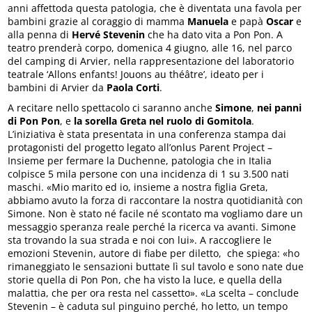
anni affettoda questa patologia, che è diventata una favola per
bambini grazie al coraggio di mamma
Manuela
e papà
Oscar
e
alla penna di
Hervé Stevenin
che ha dato vita a Pon Pon. A
teatro prenderà corpo, domenica 4 giugno, alle 16, nel parco
del camping di Arvier, nella rappresentazione del laboratorio
teatrale ‘Allons enfants! Jouons au théâtre’, ideato per i
bambini di Arvier da
Paola Corti
.
A recitare nello spettacolo ci saranno anche
Simone
,
nei panni
di Pon Pon
, e
la sorella
Greta
nel ruolo di Gomitola
.
L’iniziativa è stata presentata in una conferenza stampa dai
protagonisti del progetto legato all’onlus Parent Project –
Insieme per fermare la Duchenne, patologia che in Italia
colpisce 5 mila persone con una incidenza di 1 su 3.500 nati
maschi. «Mio marito ed io, insieme a nostra figlia Greta,
abbiamo avuto la forza di raccontare la nostra quotidianità con
Simone. Non è stato né facile né scontato ma vogliamo dare un
messaggio speranza reale perché la ricerca va avanti. Simone
sta trovando la sua strada e noi con lui». A raccogliere le
emozioni Stevenin, autore di fiabe per diletto, che spiega: «ho
rimaneggiato le sensazioni buttate lì sul tavolo e sono nate due
storie quella di Pon Pon, che ha visto la luce, e quella della
malattia, che per ora resta nel cassetto». «La scelta – conclude
Stevenin – è caduta sul pinguino perché, ho letto, un tempo