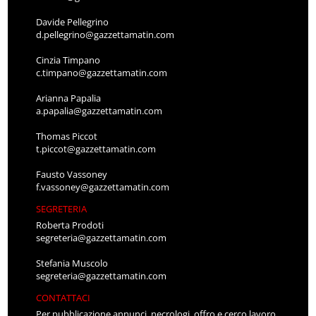
Davide Pellegrino
d.pellegrino@gazzettamatin.com
Cinzia Timpano
c.timpano@gazzettamatin.com
Arianna Papalia
a.papalia@gazzettamatin.com
Thomas Piccot
t.piccot@gazzettamatin.com
Fausto Vassoney
f.vassoney@gazzettamatin.com
SEGRETERIA
Roberta Prodoti
segreteria@gazzettamatin.com
Stefania Muscolo
segreteria@gazzettamatin.com
CONTATTACI
Per pubblicazione annunci, necrologi, offro e cerco lavoro,