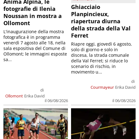
Anima Alpina, le
Ghiacciaio
fotografie di Ilenia
Planpincieux,
Noussan in mostra a
riapertura diurna
Ollomont
della strada della Val
L'inaugurazione della mostra
Ferret
fotografica è in programma
venerdì 7 agosto alle 18, nella
Riapre oggi, giovedì 6 agosto,
sala espositiva del Comune di
solo di giorno e solo in
Ollomont; le immagini esposte
discesa, la strada comunale
sa...
della Val Ferret; si riduce lo
scenario di rischio, in
movimento u...
di
Courmayeur
Erika David
di
Ollomont
Erika David
il 06/08/2026
il 06/08/2026