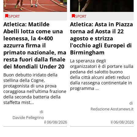
SPORT
SPORT
Atletica: Matilde
Atletica: Asta in Piazza
Abelli lotta come una
torna ad Aosta il 22
leonessa, la 4×400
agosto e strizza
azzurra firma il
l’occhio agli Europei di
primato nazionale, ma
Birmingham
resta fuori dalla finale
La speranza degli
dei Mondiali Under 20
organizzatori è di portare sulla
pedana del salotto buono
Buon debutto iridato della
della città alcuni atleti reduci
stellina della Cogne,
dalla rassegna continentale in
protagonista di una prova
programma ...
coraggiosa nell'ultima frazione
della seconda batteria della
staffetta mist...
di
Redazione Aostanews.it
di
Davide Pellegrino
il 06/08/2026
il 06/08/2026