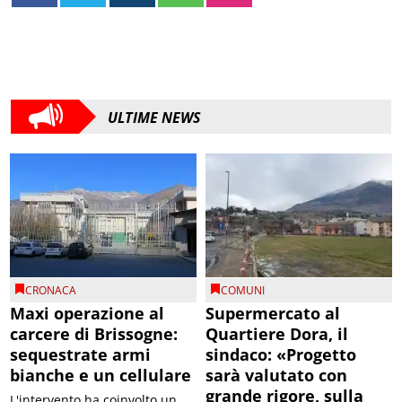
ULTIME NEWS
CRONACA
COMUNI
Maxi operazione al
Supermercato al
carcere di Brissogne:
Quartiere Dora, il
sequestrate armi
sindaco: «Progetto
bianche e un cellulare
sarà valutato con
grande rigore, sulla
L'intervento ha coinvolto un