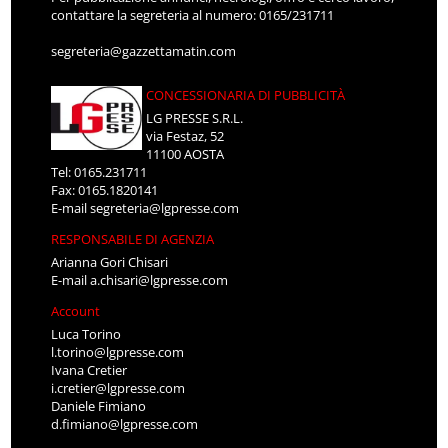
contattare la segreteria al numero: 0165/231711
segreteria@gazzettamatin.com
CONCESSIONARIA DI PUBBLICITÀ
LG PRESSE S.R.L.
via Festaz, 52
11100 AOSTA
Tel: 0165.231711
Fax: 0165.1820141
E-mail
segreteria@lgpresse.com
RESPONSABILE DI AGENZIA
Arianna Gori Chisari
E-mail
a.chisari@lgpresse.com
Account
Luca Torino
l.torino@lgpresse.com
Ivana Cretier
i.cretier@lgpresse.com
Daniele Fimiano
d.fimiano@lgpresse.com