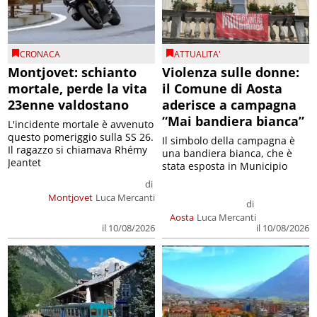
CRONACA
ATTUALITA'
Montjovet: schianto
Violenza sulle donne:
mortale, perde la vita
il Comune di Aosta
23enne valdostano
aderisce a campagna
“Mai bandiera bianca”
L'incidente mortale è avvenuto
questo pomeriggio sulla SS 26.
Il simbolo della campagna è
Il ragazzo si chiamava Rhémy
una bandiera bianca, che è
Jeantet
stata esposta in Municipio
di
Montjovet
Luca Mercanti
di
Aosta
Luca Mercanti
il 10/08/2026
il 10/08/2026