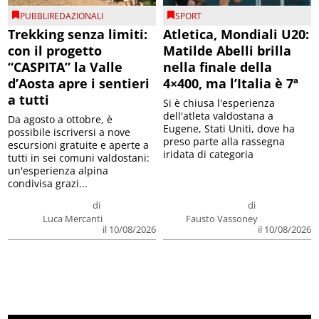
PUBBLIREDAZIONALI
SPORT
Trekking senza limiti:
Atletica, Mondiali U20:
con il progetto
Matilde Abelli brilla
“CASPITA” la Valle
nella finale della
d’Aosta apre i sentieri
4×400, ma l’Italia è 7ª
a tutti
Si è chiusa l'esperienza
dell'atleta valdostana a
Da agosto a ottobre, è
Eugene, Stati Uniti, dove ha
possibile iscriversi a nove
preso parte alla rassegna
escursioni gratuite e aperte a
iridata di categoria
tutti in sei comuni valdostani:
un'esperienza alpina
condivisa grazi...
di
di
Luca Mercanti
Fausto Vassoney
il 10/08/2026
il 10/08/2026