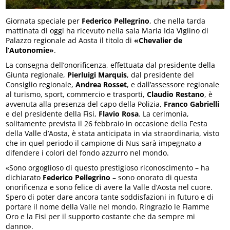
Giornata speciale per
Federico Pellegrino
, che nella tarda
mattinata di oggi ha ricevuto nella sala Maria Ida Viglino di
Palazzo regionale ad Aosta il titolo di
«Chevalier de
l’Autonomie»
.
La consegna dell’onorificenza, effettuata dal presidente della
Giunta regionale,
Pierluigi Marquis
, dal presidente del
Consiglio regionale,
Andrea Rosset
, e dall’assessore regionale
al turismo, sport, commercio e trasporti,
Claudio Restano
, è
avvenuta alla presenza del capo della Polizia,
Franco Gabrielli
e del presidente della Fisi,
Flavio Rosa
. La cerimonia,
solitamente prevista il 26 febbraio in occasione della Festa
della Valle d’Aosta, è stata anticipata in via straordinaria, visto
che in quel periodo il campione di Nus sarà impegnato a
difendere i colori del fondo azzurro nel mondo.
«Sono orgoglioso di questo prestigioso riconoscimento – ha
dichiarato
Federico Pellegrino
– sono onorato di questa
onorificenza e sono felice di avere la Valle d’Aosta nel cuore.
Spero di poter dare ancora tante soddisfazioni in futuro e di
portare il nome della Valle nel mondo. Ringrazio le Fiamme
Oro e la Fisi per il supporto costante che da sempre mi
danno».