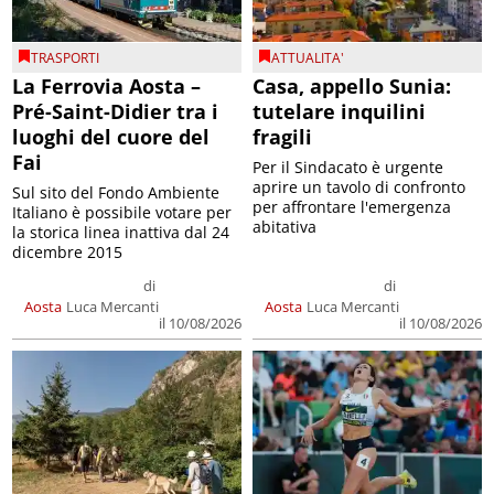
TRASPORTI
ATTUALITA'
La Ferrovia Aosta –
Casa, appello Sunia:
Pré-Saint-Didier tra i
tutelare inquilini
luoghi del cuore del
fragili
Fai
Per il Sindacato è urgente
aprire un tavolo di confronto
Sul sito del Fondo Ambiente
per affrontare l'emergenza
Italiano è possibile votare per
abitativa
la storica linea inattiva dal 24
dicembre 2015
di
di
Aosta
Luca Mercanti
Aosta
Luca Mercanti
il 10/08/2026
il 10/08/2026