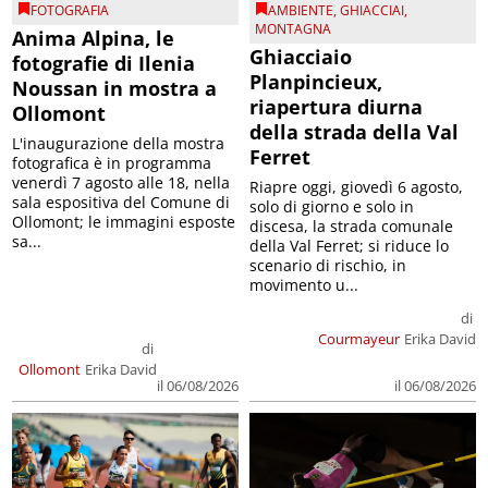
FOTOGRAFIA
AMBIENTE
,
GHIACCIAI
,
MONTAGNA
Anima Alpina, le
Ghiacciaio
fotografie di Ilenia
Planpincieux,
Noussan in mostra a
riapertura diurna
Ollomont
della strada della Val
L'inaugurazione della mostra
Ferret
fotografica è in programma
venerdì 7 agosto alle 18, nella
Riapre oggi, giovedì 6 agosto,
sala espositiva del Comune di
solo di giorno e solo in
Ollomont; le immagini esposte
discesa, la strada comunale
sa...
della Val Ferret; si riduce lo
scenario di rischio, in
movimento u...
di
Courmayeur
Erika David
di
Ollomont
Erika David
il 06/08/2026
il 06/08/2026