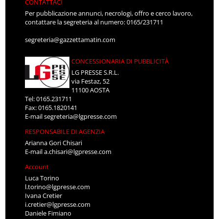
CONTATTACI
Per pubblicazione annunci, necrologi, offro e cerco lavoro,
contattare la segreteria al numero: 0165/231711
segreteria@gazzettamatin.com
CONCESSIONARIA DI PUBBLICITÀ
LG PRESSE S.R.L.
via Festaz, 52
11100 AOSTA
Tel: 0165.231711
Fax: 0165.1820141
E-mail
segreteria@lgpresse.com
RESPONSABILE DI AGENZIA
Arianna Gori Chisari
E-mail
a.chisari@lgpresse.com
Account
Luca Torino
l.torino@lgpresse.com
Ivana Cretier
i.cretier@lgpresse.com
Daniele Fimiano