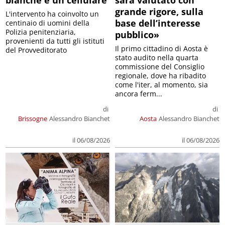
bianche e un cellulare
sarà valutato con
grande rigore, sulla
L'intervento ha coinvolto un
base dell’interesse
centinaio di uomini della
Polizia penitenziaria,
pubblico»
provenienti da tutti gli istituti
Il primo cittadino di Aosta è
del Provveditorato
stato audito nella quarta
commissione del Consiglio
regionale, dove ha ribadito
come l'iter, al momento, sia
ancora ferm...
di
di
Brissogne
Alessandro Bianchet
Aosta
Alessandro Bianchet
il 06/08/2026
il 06/08/2026