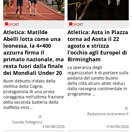
SPORT
SPORT
Atletica: Matilde
Atletica: Asta in Piazza
Abelli lotta come una
torna ad Aosta il 22
leonessa, la 4×400
agosto e strizza
azzurra firma il
l’occhio agli Europei di
primato nazionale, ma
Birmingham
resta fuori dalla finale
La speranza degli
dei Mondiali Under 20
organizzatori è di portare sulla
pedana del salotto buono
Buon debutto iridato della
della città alcuni atleti reduci
stellina della Cogne,
dalla rassegna continentale in
protagonista di una prova
programma ...
coraggiosa nell'ultima frazione
della seconda batteria della
staffetta mist...
di
Redazione Aostanews.it
di
Davide Pellegrino
il 06/08/2026
il 06/08/2026