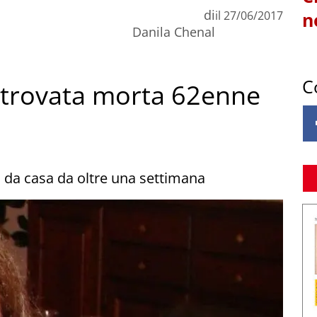
di
il
27/06/2017
n
Danila Chenal
C
itrovata morta 62enne
a da casa da oltre una settimana