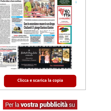
Clicca e scarica la copia