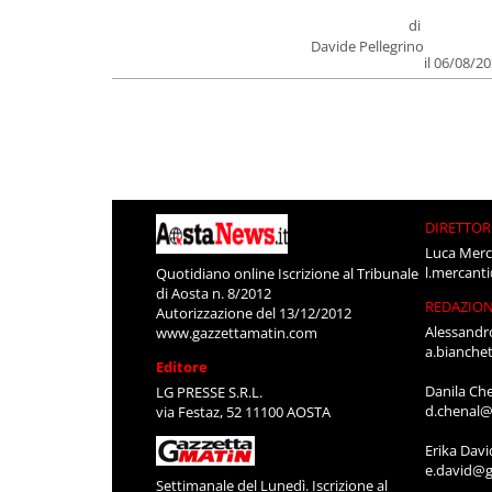
di
Davide Pellegrino
il 06/08/2
DIRETTOR
Luca Merc
l.mercant
Quotidiano online Iscrizione al Tribunale
di Aosta n. 8/2012
REDAZIO
Autorizzazione del 13/12/2012
Alessandr
www.gazzettamatin.com
a.bianche
Editore
Danila Ch
LG PRESSE S.R.L.
d.chenal@
via Festaz, 52 11100 AOSTA
Erika Davi
e.david@g
Settimanale del Lunedì. Iscrizione al