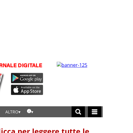
ALTRO
licca per leggere tutte le