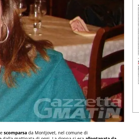
ne
scomparsa
da Montjovet, nel comune di
e dalla mattinata di oggi. La donna si era
allontanata da