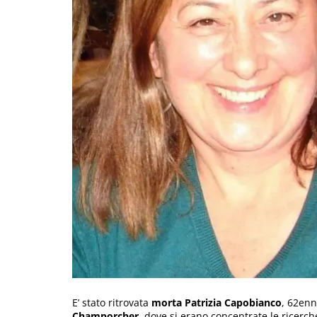
E’ stato ritrovata
morta Patrizia Capobianco
, 62en
Champorcher,
dove si erano concentrate le ricerch