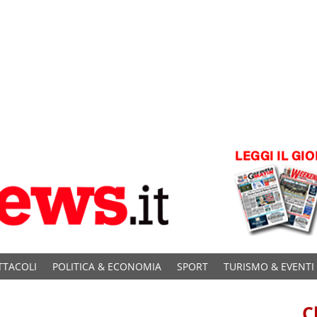
TTACOLI
POLITICA & ECONOMIA
SPORT
TURISMO & EVENTI
C