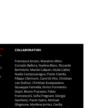
ITÀ
COLLABORATORI
L.
Francesca Arcaro, Massimo Altini,
Corrado Bellora, Nadine Blanc, Riccardo
11
Bortolotti, Manila Calipari, Giulia Calisti,
Nadia Camposaragna, Paolo Ciambi,
m
Filippo Clermont, Carol Di Vito, Christian
Leo Dufour, Christian Evaspasiano,
Giuseppe Farinella, Enrico Formento
Dojot, Bruno Fracasso, Fabio
Francesconi, Sofia Fregnani, Giorgia
Gambino, Paolo Gatto, Michael
Ghignone, Marlène Jorrioz, Cecilia