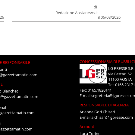
di
Redazione Aostanews.it
026
il 06/08/2026
CONCESSIONARIA DI PUBBLIC
E RESPONSABILE
LG PRESSE S.R.
anti
via Festaz, 52
i@gazzettamatin.com
11100 AOSTA
NE
Tel: 0165.2317
Fax: 0165.1820141
o Bianchet
E-mail
segreteria@lgpresse.co
t@gazzettamatin.com
RESPONSABILE DI AGENZIA
enal
Arianna Gori Chisari
gazzettamatin.com
E-mail
a.chisari@lgpresse.com
d
Account
azzettamatin.com
Luca Torino