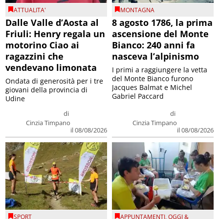
ATTUALITA'
MONTAGNA
Dalle Valle d’Aosta al
8 agosto 1786, la prima
Friuli: Henry regala un
ascensione del Monte
motorino Ciao ai
Bianco: 240 anni fa
ragazzini che
nasceva l’alpinismo
vendevano limonata
I primi a raggiungere la vetta
del Monte Bianco furono
Ondata di generosità per i tre
Jacques Balmat e Michel
giovani della provincia di
Gabriel Paccard
Udine
di
di
Cinzia Timpano
Cinzia Timpano
il 08/08/2026
il 08/08/2026
SPORT
APPUNTAMENTI
,
OGGI &