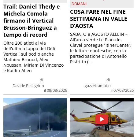
DOMANI
Trail: Daniel Thedy e
COSA FARE NEL FINE
Michela Comola
SETTIMANA IN VALLE
firmano il Vertical
D’AOSTA
Brusson-Bringuez a
tempo di record
SABATO 8 AGOSTO ALLEIN –
All’area verde Le Plan-de-
Oltre 200 atleti al via
Clavel prosegue “ItinerDante”,
dell'ultima tappa del Défì
le letture dantesche, con la
Vertical, sul podio anche
partecipazione di Antonello
Mathieu Brunod, Alex
Pistritto (...
Noussan, Miriam Di Vincenzo
e Kaitlin Allen
di
di
Davide Pellegrino
gazzettamatin
il 08/08/2026
il 07/08/2026