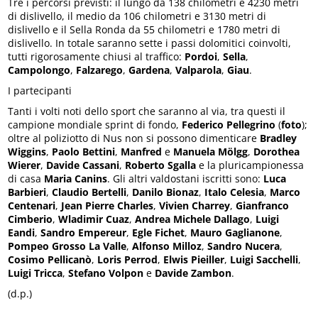
Tre i percorsi previsti: il lungo da 138 chilometri e 4230 metri
di dislivello, il medio da 106 chilometri e 3130 metri di
dislivello e il Sella Ronda da 55 chilometri e 1780 metri di
dislivello. In totale saranno sette i passi dolomitici coinvolti,
tutti rigorosamente chiusi al traffico:
Pordoi
,
Sella
,
Campolongo
,
Falzarego
,
Gardena
,
Valparola
,
Giau
.
I partecipanti
Tanti i volti noti dello sport che saranno al via, tra questi il
campione mondiale sprint di fondo,
Federico Pellegrino
(
foto
);
oltre al poliziotto di Nus non si possono dimenticare
Bradley
Wiggins
,
Paolo Bettini
,
Manfred
e
Manuela Mölgg
,
Dorothea
Wierer
,
Davide Cassani
,
Roberto Sgalla
e la pluricampionessa
di casa
Maria Canins
. Gli altri valdostani iscritti sono:
Luca
Barbieri
,
Claudio Bertelli
,
Danilo Bionaz
,
Italo Celesia
,
Marco
Centenari
,
Jean Pierre Charles
,
Vivien Charrey
,
Gianfranco
Cimberio
,
Wladimir Cuaz
,
Andrea Michele Dallago
,
Luigi
Eandi
,
Sandro Empereur
,
Egle Fichet
,
Mauro Gaglianone
,
Pompeo Grosso La Valle
,
Alfonso Milloz
,
Sandro Nucera
,
Cosimo Pellicanò
,
Loris Perrod
,
Elwis Pieiller
,
Luigi Sacchelli
,
Luigi Tricca
,
Stefano Volpon
e
Davide Zambon
.
(d.p.)