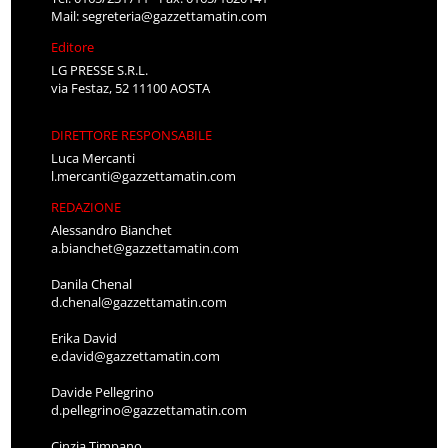
Mail:
segreteria@gazzettamatin.com
Editore
LG PRESSE S.R.L.
via Festaz, 52 11100 AOSTA
DIRETTORE RESPONSABILE
Luca Mercanti
l.mercanti@gazzettamatin.com
REDAZIONE
Alessandro Bianchet
a.bianchet@gazzettamatin.com
Danila Chenal
d.chenal@gazzettamatin.com
Erika David
e.david@gazzettamatin.com
Davide Pellegrino
d.pellegrino@gazzettamatin.com
Cinzia Timpano