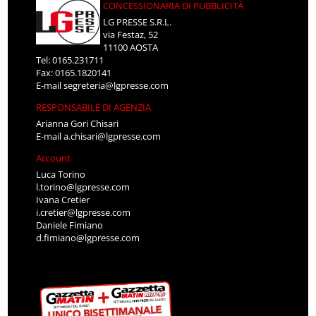
CONCESSIONARIA DI PUBBLICITÀ
LG PRESSE S.R.L.
via Festaz, 52
11100 AOSTA
Tel: 0165.231711
Fax: 0165.1820141
E-mail
segreteria@lgpresse.com
RESPONSABILE DI AGENZIA
Arianna Gori Chisari
E-mail
a.chisari@lgpresse.com
Account
Luca Torino
l.torino@lgpresse.com
Ivana Cretier
i.cretier@lgpresse.com
Daniele Fimiano
d.fimiano@lgpresse.com