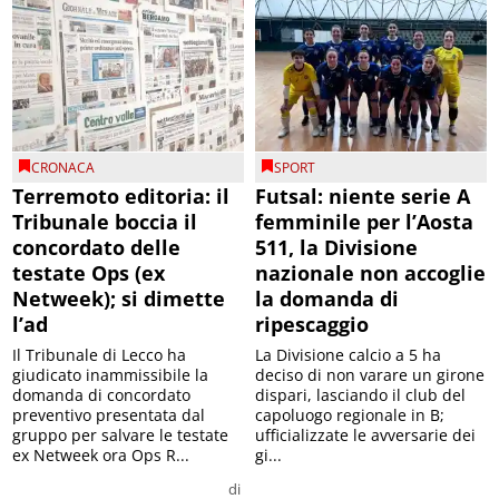
CRONACA
SPORT
Terremoto editoria: il
Futsal: niente serie A
Tribunale boccia il
femminile per l’Aosta
concordato delle
511, la Divisione
testate Ops (ex
nazionale non accoglie
Netweek); si dimette
la domanda di
l’ad
ripescaggio
Il Tribunale di Lecco ha
La Divisione calcio a 5 ha
giudicato inammissibile la
deciso di non varare un girone
domanda di concordato
dispari, lasciando il club del
preventivo presentata dal
capoluogo regionale in B;
gruppo per salvare le testate
ufficializzate le avversarie dei
ex Netweek ora Ops R...
gi...
di