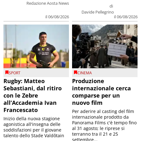
Redazione Aosta News
di
Davide Pellegrino
il 06/08/2026
il 06/08/2026
SPORT
CINEMA
Rugby: Matteo
Produzione
Sebastiani, dal ritiro
internazionale cerca
con le Zebre
comparse per un
all’Accademia Ivan
nuovo film
Francescato
Per aderire al casting del film
internazionale prodotto da
Inizio della nuova stagione
Panorama Films c'è tempo fino
agonistica all'insegna delle
al 31 agosto; le riprese si
soddisfazioni per il giovane
terranno tra il 21 e 25
talento dello Stade Valdôtain
settembre...