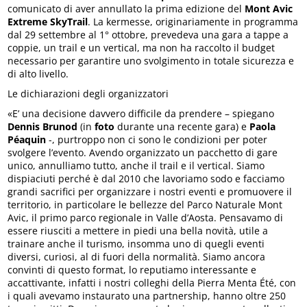
comunicato di aver annullato la prima edizione del
Mont Avic
Extreme SkyTrail
. La kermesse, originariamente in programma
dal 29 settembre al 1° ottobre, prevedeva una gara a tappe a
coppie, un trail e un vertical, ma non ha raccolto il budget
necessario per garantire uno svolgimento in totale sicurezza e
di alto livello.
Le dichiarazioni degli organizzatori
«E’ una decisione davvero difficile da prendere – spiegano
Dennis Brunod
(in
foto
durante una recente gara) e
Paola
Péaquin
-, purtroppo non ci sono le condizioni per poter
svolgere l’evento. Avendo organizzato un pacchetto di gare
unico, annulliamo tutto, anche il trail e il vertical. Siamo
dispiaciuti perché è dal 2010 che lavoriamo sodo e facciamo
grandi sacrifici per organizzare i nostri eventi e promuovere il
territorio, in particolare le bellezze del Parco Naturale Mont
Avic, il primo parco regionale in Valle d’Aosta. Pensavamo di
essere riusciti a mettere in piedi una bella novità, utile a
trainare anche il turismo, insomma uno di quegli eventi
diversi, curiosi, al di fuori della normalità. Siamo ancora
convinti di questo format, lo reputiamo interessante e
accattivante, infatti i nostri colleghi della Pierra Menta Été, con
i quali avevamo instaurato una partnership, hanno oltre 250