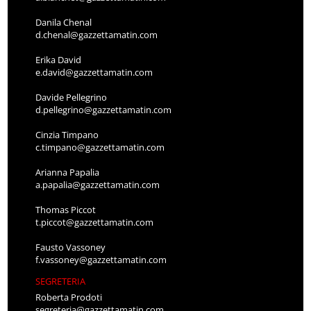
Danila Chenal
d.chenal@gazzettamatin.com
Erika David
e.david@gazzettamatin.com
Davide Pellegrino
d.pellegrino@gazzettamatin.com
Cinzia Timpano
c.timpano@gazzettamatin.com
Arianna Papalia
a.papalia@gazzettamatin.com
Thomas Piccot
t.piccot@gazzettamatin.com
Fausto Vassoney
f.vassoney@gazzettamatin.com
SEGRETERIA
Roberta Prodoti
segreteria@gazzettamatin.com