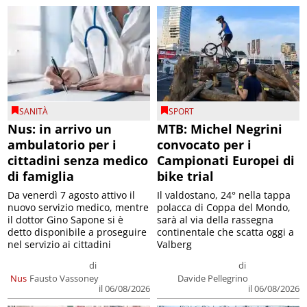
SANITÀ
SPORT
Nus: in arrivo un
MTB: Michel Negrini
ambulatorio per i
convocato per i
cittadini senza medico
Campionati Europei di
di famiglia
bike trial
Da venerdì 7 agosto attivo il
Il valdostano, 24° nella tappa
nuovo servizio medico, mentre
polacca di Coppa del Mondo,
il dottor Gino Sapone si è
sarà al via della rassegna
detto disponibile a proseguire
continentale che scatta oggi a
nel servizio ai cittadini
Valberg
di
di
Nus
Fausto Vassoney
Davide Pellegrino
il 06/08/2026
il 06/08/2026