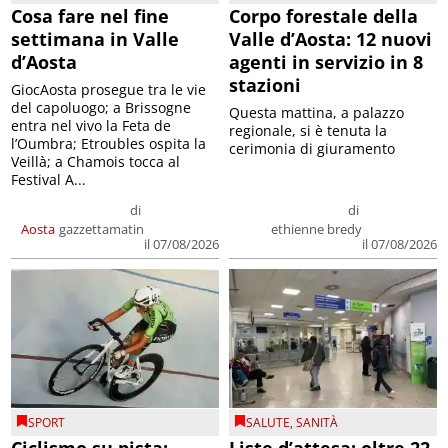
Cosa fare nel fine
Corpo forestale della
settimana in Valle
Valle d’Aosta: 12 nuovi
d’Aosta
agenti in servizio in 8
stazioni
GiocAosta prosegue tra le vie
del capoluogo; a Brissogne
Questa mattina, a palazzo
entra nel vivo la Feta de
regionale, si è tenuta la
l’Oumbra; Etroubles ospita la
cerimonia di giuramento
Veillà; a Chamois tocca al
Festival A...
di
di
Aosta
gazzettamatin
ethienne bredy
il 07/08/2026
il 07/08/2026
SPORT
SALUTE
,
SANITÀ
Ciclismo su pista:
Liste d’attesa: oltre 22