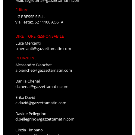
Mail:
segreteria@gazzettamatin.com
Editore
LG PRESSE S.R.L.
via Festaz, 52 11100 AOSTA
DIRETTORE RESPONSABILE
Luca Mercanti
l.mercanti@gazzettamatin.com
REDAZIONE
Alessandro Bianchet
a.bianchet@gazzettamatin.com
Danila Chenal
d.chenal@gazzettamatin.com
Erika David
e.david@gazzettamatin.com
Davide Pellegrino
d.pellegrino@gazzettamatin.com
Cinzia Timpano