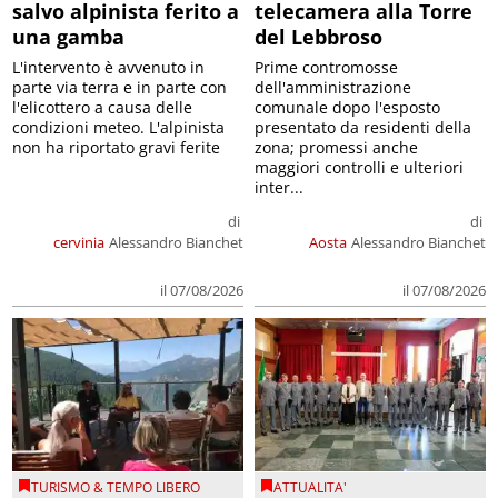
salvo alpinista ferito a
telecamera alla Torre
una gamba
del Lebbroso
L'intervento è avvenuto in
Prime contromosse
parte via terra e in parte con
dell'amministrazione
l'elicottero a causa delle
comunale dopo l'esposto
condizioni meteo. L'alpinista
presentato da residenti della
non ha riportato gravi ferite
zona; promessi anche
maggiori controlli e ulteriori
inter...
di
di
cervinia
Alessandro Bianchet
Aosta
Alessandro Bianchet
il 07/08/2026
il 07/08/2026
TURISMO & TEMPO LIBERO
ATTUALITA'