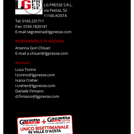
LG PRESSE S.R.L.
via Festaz, 52
11100 AOSTA
Tel: 0165.231711
Fax: 0165.1820141
E-mail
segreteria@lgpresse.com
RESPONSABILE DI AGENZIA
Arianna Gori Chisari
E-mail
a.chisari@lgpresse.com
Account
Luca Torino
l.torino@lgpresse.com
Ivana Cretier
i.cretier@lgpresse.com
Daniele Fimiano
d.fimiano@lgpresse.com