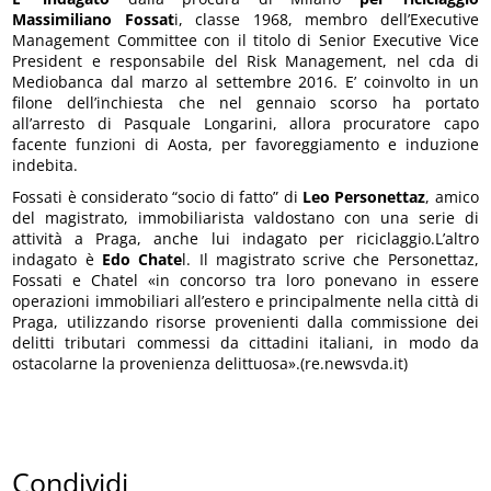
Massimiliano Fossat
i, classe 1968, membro dell’Executive
Management Committee con il titolo di Senior Executive Vice
President e responsabile del Risk Management, nel cda di
Mediobanca dal marzo al settembre 2016. E’ coinvolto in un
filone dell’inchiesta che nel gennaio scorso ha portato
all’arresto di Pasquale Longarini, allora procuratore capo
facente funzioni di Aosta, per favoreggiamento e induzione
indebita.
Fossati è considerato “socio di fatto” di
Leo Personettaz
, amico
del magistrato, immobiliarista valdostano con una serie di
attività a Praga, anche lui indagato per riciclaggio.L’altro
indagato è
Edo Chate
l. Il magistrato scrive che Personettaz,
Fossati e Chatel «in concorso tra loro ponevano in essere
operazioni immobiliari all’estero e principalmente nella città di
Praga, utilizzando risorse provenienti dalla commissione dei
delitti tributari commessi da cittadini italiani, in modo da
ostacolarne la provenienza delittuosa».(re.newsvda.it)
Condividi