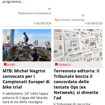
programma ...
di
Redazione Aostanews.it
di
Nus
Fausto Vassoney
il 06/08/2026
il 06/08/2026
SPORT
CRONACA
MTB: Michel Negrini
Terremoto editoria: il
convocato per i
Tribunale boccia il
Campionati Europei di
concordato delle
bike trial
testate Ops (ex
Netweek); si dimette
Il valdostano, 24° nella tappa
l’ad
polacca di Coppa del Mondo,
sarà al via della rassegna
Il Tribunale di Lecco ha