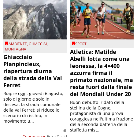
AMBIENTE
,
GHIACCIAI
,
SPORT
MONTAGNA
Atletica: Matilde
Ghiacciaio
Abelli lotta come una
Planpincieux,
leonessa, la 4×400
riapertura diurna
azzurra firma il
della strada della Val
primato nazionale, ma
Ferret
resta fuori dalla finale
dei Mondiali Under 20
Riapre oggi, giovedì 6 agosto,
solo di giorno e solo in
Buon debutto iridato della
discesa, la strada comunale
stellina della Cogne,
della Val Ferret; si riduce lo
protagonista di una prova
scenario di rischio, in
coraggiosa nell'ultima frazione
movimento u...
della seconda batteria della
staffetta mist...
di
Courmayeur
Erika David