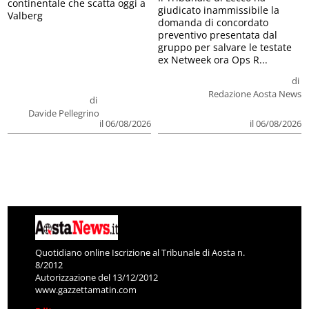
continentale che scatta oggi a
giudicato inammissibile la
Valberg
domanda di concordato
preventivo presentata dal
gruppo per salvare le testate
ex Netweek ora Ops R...
di
Redazione Aosta News
di
Davide Pellegrino
il 06/08/2026
il 06/08/2026
Quotidiano online Iscrizione al Tribunale di Aosta n.
8/2012
Autorizzazione del 13/12/2012
www.gazzettamatin.com