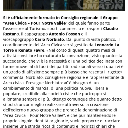
Si è ufficialmente formato in Consiglio regionale il Gruppo
“Area Civica – Pour Notre Vallée
” del quale fanno parte
l’assessore al Turismo, sport, commercio e trasporti
Claudio
Restan
o, il capogruppo
Antonio Fosson
e il
vicecapogruppo
Carlo Norbiato
. Dal punto di vista politico, il
coordinamento dell’Area Civica verrà gestito da
Leonardo La
Torre
e
Renato Favre
. «Nel corso di questi quattro mesi di
attività consiliare ho maturato la convinzione, visto quanto sta
succedendo, che vi è la necessità di una politica declinata con
forme nuove, al di fuori dei partiti tradizionali verso i quali vi è
un grado di affezione sempre più basso che rasenta il rigetto»
commenta Norbiato, consigliere regionale e rappresentante di
Area civica. Prosegue Norbiato: «C’è bisogno di un
cambiamento di marcia, di una politica nuova, libera e
popolare, credibile alla società civile che purtroppo si
allontana sempre di più. Ritengo comunque che quanto detto
si potrà ancor meglio realizzare attraverso la creazione
dell’odierno nuovo gruppo che prende la denominazione di
“Area Civica – Pour Notre Vallée”, e che pur mantenendo le
proprie singole identità originarie, vuole proporre e tracciare
insieme una strada ricca di contenuti e indirizzi chiari che