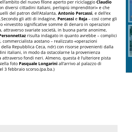
ell’ambito del nuovo filone aperto per riciclaggio
Claudio
 diversi cittadini italiani, perlopiù imprenditori» e che
uelli del patron dell’Atalanta,
Antonio Percassi
, e dell’ex
.Secondo gli atti di indagine,
Percassi
e
Reja
– così come gli
ero «investito significative somme di denaro in operazioni
ga, attraverso svariate società, in buona parte anonime,
Personnettaz
risulta indagato in quanto avrebbe – complici
l
, commercialista aostano – realizzato «operazioni
e della Repubblica Ceca, ndr) con risorse provenienti dalla
dini italiani, in modo da ostacolarne la provenienza
 attraverso fondi neri. Almeno, questa è l’ulteriore pista
Nella foto
Pasquale Longarini
all’arrivo al palazzo di
el 3 febbraio scorso.(pa.ba.)