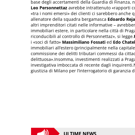
base degli accertamenti della Guardia di Finanza, n
Leo
Personnettaz
avrebbe intrattenuto «rapporti con
«tra i nomi emersi» dei clienti ci sarebbero anche q
allenatore della squadra bergamasca
Edoardo Reja
altri imprenditori citati nelle informative – avrebb
immobiliari estere, in particolare nella città di Pra
riconducibili al controllo di Personnettaz», si legge.
i «soci di fatto»
Massimiliano Fossati
ed
Edo Chate
immobiliari all’estero (principalmente nella capital
commissione dei delitti tributari commessi da citta
delittuosa».Insomma, investimenti realizzati a Praga
investigativa imboccata di recente dagli inquirenti.
giustizia di Milano per l’interrogatorio di garanzia d
ULTIME NEWS