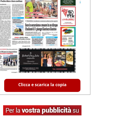
Clicca e scarica la copia