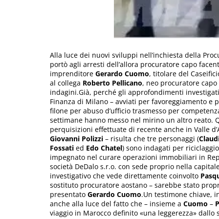
Alla luce dei nuovi sviluppi nell’inchiesta della Pr
portò agli arresti dell’allora procuratore capo facen
imprenditore
Gerardo Cuomo
, titolare del Caseific
al collega
Roberto Pellicano
, neo procuratore capo 
indagini.Già, perché gli approfondimenti investigativ
Finanza di Milano – avviati per favoreggiamento e p
filone per abuso d’ufficio trasmesso per competenza 
settimane hanno messo nel mirino un altro reato. Q
perquisizioni effettuate di recente anche in Valle 
Giovanni Polizzi
– risulta che tre personaggi (
Claud
Fossati
ed
Edo Chatel
) sono indagati per riciclaggio
impegnato nel curare operazioni immobiliari in Repu
società DeDalo s.r.o. con sede proprio nella capitale 
investigativo che vede direttamente coinvolto
Pasqu
sostituto procuratore aostano – sarebbe stato propri
presentato
Gerardo Cuomo
.Un testimone chiave, i
anche alla luce del fatto che – insieme a
Cuomo
–
P
viaggio in Marocco definito «una leggerezza» dallo 