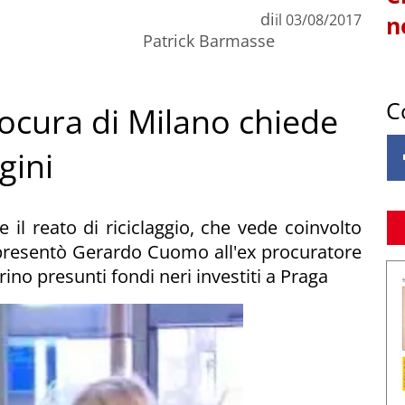
di
il
03/08/2017
n
Patrick Barmasse
C
rocura di Milano chiede
gini
 il reato di riciclaggio, che vede coinvolto
 presentò Gerardo Cuomo all'ex procuratore
ino presunti fondi neri investiti a Praga