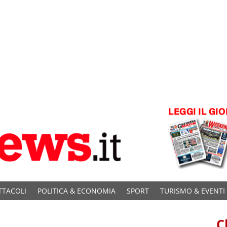
TTACOLI
POLITICA & ECONOMIA
SPORT
TURISMO & EVENTI
C