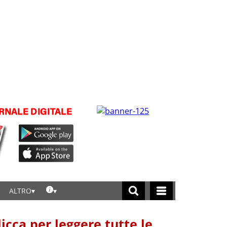
ALTRO
licca per leggere tutte le