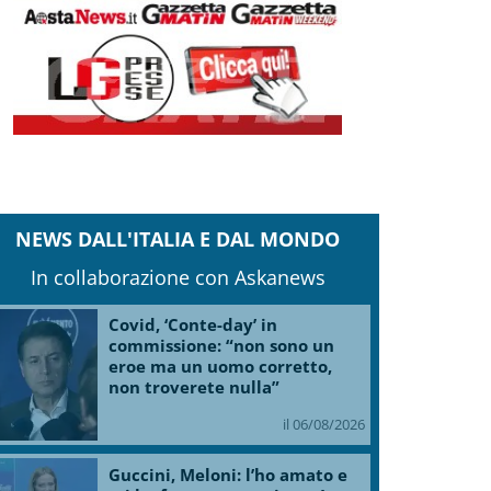
NEWS DALL'ITALIA E DAL MONDO
In collaborazione con Askanews
Covid, ‘Conte-day’ in
commissione: “non sono un
eroe ma un uomo corretto,
non troverete nulla”
il 06/08/2026
Guccini, Meloni: l’ho amato e