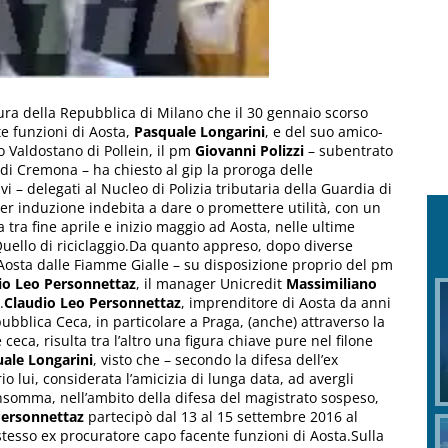
ocura della Repubblica di Milano che il 30 gennaio scorso
te funzioni di Aosta,
Pasquale Longarini
, e del suo amico-
io Valdostano di Pollein, il pm
Giovanni Polizzi
– subentrato
di Cremona – ha chiesto al gip la proroga delle
i – delegati al Nucleo di Polizia tributaria della Guardia di
er induzione indebita a dare o promettere utilità, con un
tra fine aprile e inizio maggio ad Aosta, nelle ultime
uello di riciclaggio.Da quanto appreso, dopo diverse
d’Aosta dalle Fiamme Gialle – su disposizione proprio del pm
io Leo Personnettaz
, il manager Unicredit
Massimiliano
.
Claudio Leo Personnettaz
, imprenditore di Aosta da anni
bblica Ceca, in particolare a Praga, (anche) attraverso la
ceca, risulta tra l’altro una figura chiave pure nel filone
ale Longarini
, visto che – secondo la difesa dell’ex
o lui, considerata l’amicizia di lunga data, ad avergli
nsomma, nell’ambito della difesa del magistrato sospeso,
ersonnettaz
partecipò dal 13 al 15 settembre 2016 al
stesso ex procuratore capo facente funzioni di Aosta.Sulla