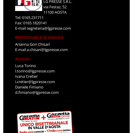
LG PRESSE S.R.L.
via Festaz, 52
11100 AOSTA
Tel: 0165.231711
Fax: 0165.1820141
E-mail
segreteria@lgpresse.com
RESPONSABILE DI AGENZIA
Arianna Gori Chisari
E-mail
a.chisari@lgpresse.com
Account
Luca Torino
l.torino@lgpresse.com
Ivana Cretier
i.cretier@lgpresse.com
Daniele Fimiano
d.fimiano@lgpresse.com