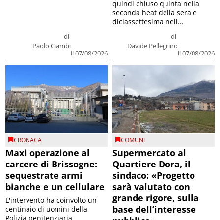
quindi chiuso quinta nella
seconda heat della sera e
diciassettesima nell...
di
di
Paolo Ciambi
Davide Pellegrino
il 07/08/2026
il 07/08/2026
CRONACA
COMUNI
Maxi operazione al
Supermercato al
carcere di Brissogne:
Quartiere Dora, il
sequestrate armi
sindaco: «Progetto
bianche e un cellulare
sarà valutato con
grande rigore, sulla
L'intervento ha coinvolto un
base dell’interesse
centinaio di uomini della
Polizia penitenziaria,