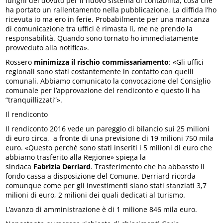
lunghi del dovuto per il nuovo sistema di contabilità, cosa che
ha portato un rallentamento nella pubblicazione. La diffida l’ho
ricevuta io ma ero in ferie. Probabilmente per una mancanza
di comunicazione tra uffici è rimasta lì, me ne prendo la
responsabilità. Quando sono tornato ho immediatamente
provveduto alla notifica».
Rossero
minimizza il rischio commissariamento
: «Gli uffici
regionali sono stati costantemente in contatto con quelli
comunali. Abbiamo comunicato la convocazione del Consiglio
comunale per l’approvazione del rendiconto e questo li ha
“tranquillizzati”».
Il rendiconto
Il rendiconto 2016 vede un pareggio di bilancio sui 25 milioni
di euro circa, a fronte di una previsione di 19 milioni 750 mila
euro. «Questo perchè sono stati inseriti i 5 milioni di euro che
abbiamo trasferito alla Regione» spiega la
sindaca
Fabrizia
Derriard
. Trasferimento che ha abbassto il
fondo cassa a disposizione del Comune. Derriard ricorda
comunque come per gli investimenti siano stati stanziati 3,7
milioni di euro, 2 milioni dei quali dedicati al turismo.
L’avanzo di amministrazione è di 1 milione 846 mila euro.