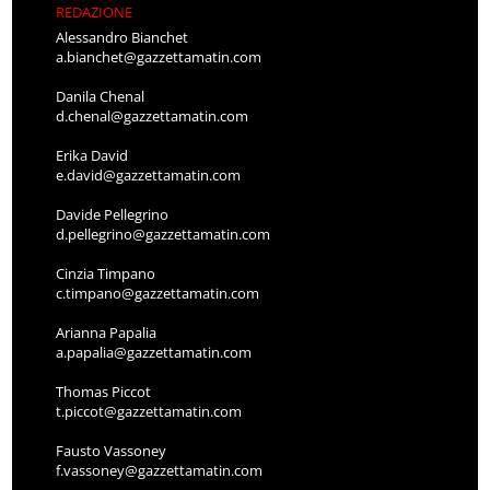
REDAZIONE
Alessandro Bianchet
a.bianchet@gazzettamatin.com
Danila Chenal
d.chenal@gazzettamatin.com
Erika David
e.david@gazzettamatin.com
Davide Pellegrino
d.pellegrino@gazzettamatin.com
Cinzia Timpano
c.timpano@gazzettamatin.com
Arianna Papalia
a.papalia@gazzettamatin.com
Thomas Piccot
t.piccot@gazzettamatin.com
Fausto Vassoney
f.vassoney@gazzettamatin.com