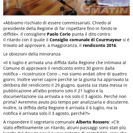
«Abbiamo rischiato di essere commissariati. Chiedo al
presidente della Regione di far rispettare fino in fondo le
diffide». Il consigliere
Paolo
Corio
punta il dito contro
il ritardo con il quale il
Consiglio comunale di Courmayeur
si è
trovato ad approvare, a maggioranza, il
rendiconto 2016
.
Le obiezioni della minoranza
«Il 6 luglio è arrivata una diffida dalla Regione che intimava al
Comune di approvare il rendiconto entro 30 giorni dalla
notifica – ricostruisce Corio -, noi siamo andati oltre di quattro
giorni. Inoltre vorrei capire perché se la giunta ha approvato la
delibera del rendiconto il 29 giugno, questa sia stata messa in
pubblicazione all’albo pretorio solo il 21 luglio e la
documentazione sia arrivata a noi solo il 3 agosto. Perché non
prima? Avremmo avuto più tempo per analizzarla e discuterne.
Inoltre, la diffida della Regione è arrivata il 6 luglio, ma la
notifica è arrivata solo il 3 agosto, perché?!»
A rispondere il segretario comunale
Alberto
Rossero
: «C’è
stato effettivamente un ritardo, alcuni passaggi sono stati più