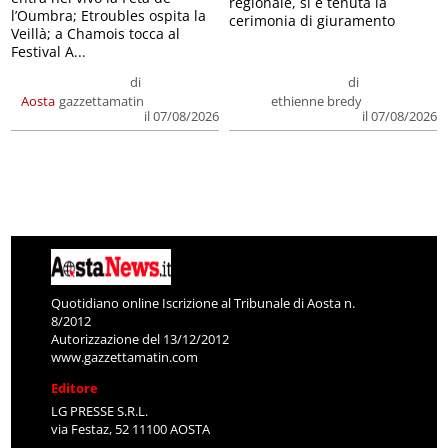
regionale, si è tenuta la
l’Oumbra; Etroubles ospita la
cerimonia di giuramento
Veillà; a Chamois tocca al
Festival A...
di
di
Aosta
gazzettamatin
ethienne bredy
il 07/08/2026
il 07/08/2026
Quotidiano online Iscrizione al Tribunale di Aosta n.
8/2012
Autorizzazione del 13/12/2012
www.gazzettamatin.com
Editore
LG PRESSE S.R.L.
via Festaz, 52 11100 AOSTA