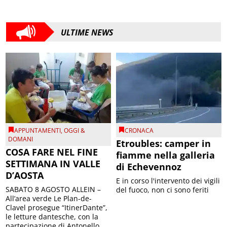
ULTIME NEWS
APPUNTAMENTI
,
OGGI &
CRONACA
DOMANI
Etroubles: camper in
COSA FARE NEL FINE
fiamme nella galleria
SETTIMANA IN VALLE
di Echevennoz
D’AOSTA
E in corso l'intervento dei vigili
SABATO 8 AGOSTO ALLEIN –
del fuoco, non ci sono feriti
All’area verde Le Plan-de-
Clavel prosegue “ItinerDante”,
le letture dantesche, con la
partecipazione di Antonello