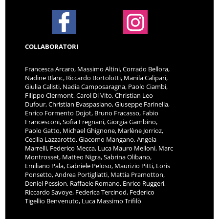
COLLABORATORI
Francesca Arcaro, Massimo Altini, Corrado Bellora,
Nadine Blanc, Riccardo Bortolotti, Manila Calipari,
Giulia Calisti, Nadia Camposaragna, Paolo Ciambi,
Filippo Clermont, Carol Di Vito, Christian Leo
Dufour, Christian Evaspasiano, Giuseppe Farinella,
Enrico Formento Dojot, Bruno Fracasso, Fabio
Francesconi, Sofia Fregnani, Giorgia Gambino,
Paolo Gatto, Michael Ghignone, Marlène Jorrioz,
Cecilia Lazzarotto, Giacomo Mangano, Angela
Marrelli, Federico Mecca, Luca Mauro Melloni, Marc
Montrosset, Matteo Nigra, Sabrina Olibano,
Emiliano Pala, Gabriele Peloso, Maurizio Pitti, Loris
Ponsetto, Andrea Portigliatti, Mattia Pramotton,
Deniel Pession, Raffaele Romano, Enrico Ruggeri,
Riccardo Savoye, Federica Tercinod, Federico
Tigellio Benvenuto, Luca Massimo Trifilò