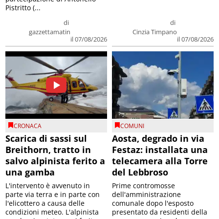
Pistritto (...
di
di
gazzettamatin
Cinzia Timpano
il 07/08/2026
il 07/08/2026
CRONACA
COMUNI
Scarica di sassi sul
Aosta, degrado in via
Breithorn, tratto in
Festaz: installata una
salvo alpinista ferito a
telecamera alla Torre
una gamba
del Lebbroso
L'intervento è avvenuto in
Prime contromosse
parte via terra e in parte con
dell'amministrazione
l'elicottero a causa delle
comunale dopo l'esposto
condizioni meteo. L'alpinista
presentato da residenti della