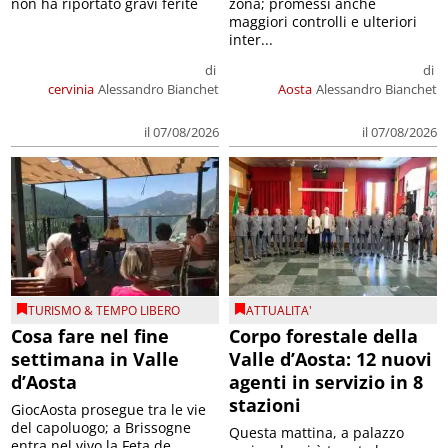
non ha riportato gravi ferite
zona; promessi anche
maggiori controlli e ulteriori
inter...
di
di
cervinia
Alessandro Bianchet
Aosta
Alessandro Bianchet
il 07/08/2026
il 07/08/2026
TURISMO & TEMPO LIBERO
ATTUALITA'
Cosa fare nel fine
Corpo forestale della
settimana in Valle
Valle d’Aosta: 12 nuovi
d’Aosta
agenti in servizio in 8
stazioni
GiocAosta prosegue tra le vie
del capoluogo; a Brissogne
Questa mattina, a palazzo
entra nel vivo la Feta de