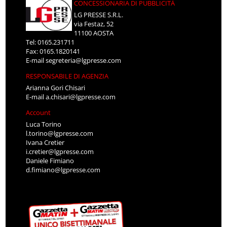
CONCESSIONARIA DI PUBBLICITÀ
LG PRESSE S.R.L.
via Festaz, 52
11100 AOSTA
Tel: 0165.231711
Fax: 0165.1820141
E-mail
segreteria@lgpresse.com
RESPONSABILE DI AGENZIA
Arianna Gori Chisari
E-mail
a.chisari@lgpresse.com
Account
Luca Torino
l.torino@lgpresse.com
Ivana Cretier
i.cretier@lgpresse.com
Daniele Fimiano
d.fimiano@lgpresse.com