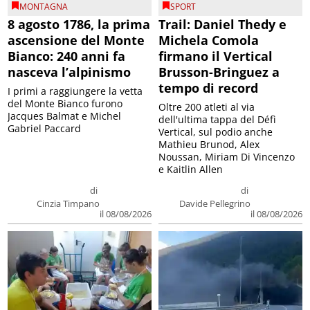
MONTAGNA
SPORT
8 agosto 1786, la prima
Trail: Daniel Thedy e
ascensione del Monte
Michela Comola
Bianco: 240 anni fa
firmano il Vertical
nasceva l’alpinismo
Brusson-Bringuez a
tempo di record
I primi a raggiungere la vetta
del Monte Bianco furono
Oltre 200 atleti al via
Jacques Balmat e Michel
dell'ultima tappa del Défì
Gabriel Paccard
Vertical, sul podio anche
Mathieu Brunod, Alex
Noussan, Miriam Di Vincenzo
e Kaitlin Allen
di
di
Cinzia Timpano
Davide Pellegrino
il 08/08/2026
il 08/08/2026