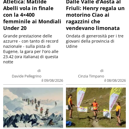
Atletica: Matilde
Dalle Valle d’Aosta al
Abelli vola in finale
Friuli: Henry regala un
con la 4×400
motorino Ciao ai
femminile ai Mondiali
ragazzini che
Under 20
vendevano limonata
Grande prestazione delle
Ondata di generosità per i tre
azzurre - con tanto di record
giovani della provincia di
nazionale - sulla pista di
Udine
Eugene, la gara per l'oro alle
23.42 (ora italiana) di questa
notte
di
di
Davide Pellegrino
Cinzia Timpano
il 09/08/2026
il 08/08/2026