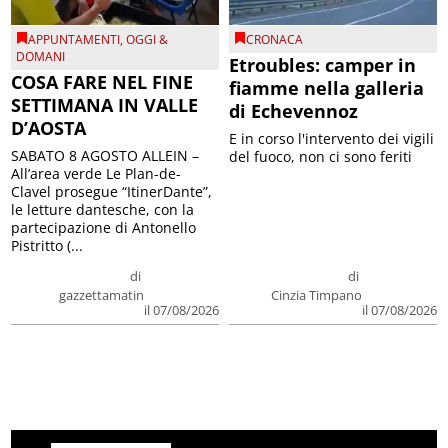
APPUNTAMENTI
,
OGGI &
CRONACA
DOMANI
Etroubles: camper in
COSA FARE NEL FINE
fiamme nella galleria
SETTIMANA IN VALLE
di Echevennoz
D’AOSTA
E in corso l'intervento dei vigili
SABATO 8 AGOSTO ALLEIN –
del fuoco, non ci sono feriti
All’area verde Le Plan-de-
Clavel prosegue “ItinerDante”,
le letture dantesche, con la
partecipazione di Antonello
Pistritto (...
di
di
gazzettamatin
Cinzia Timpano
il 07/08/2026
il 07/08/2026