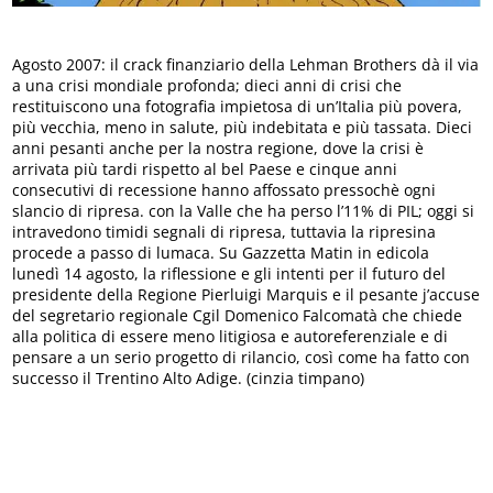
Agosto 2007: il crack finanziario della Lehman Brothers dà il via
a una crisi mondiale profonda; dieci anni di crisi che
restituiscono una fotografia impietosa di un’Italia più povera,
più vecchia, meno in salute, più indebitata e più tassata. Dieci
anni pesanti anche per la nostra regione, dove la crisi è
arrivata più tardi rispetto al bel Paese e cinque anni
consecutivi di recessione hanno affossato pressochè ogni
slancio di ripresa. con la Valle che ha perso l’11% di PIL; oggi si
intravedono timidi segnali di ripresa, tuttavia la ripresina
procede a passo di lumaca. Su Gazzetta Matin in edicola
lunedì 14 agosto, la riflessione e gli intenti per il futuro del
presidente della Regione Pierluigi Marquis e il pesante j’accuse
del segretario regionale Cgil Domenico Falcomatà che chiede
alla politica di essere meno litigiosa e autoreferenziale e di
pensare a un serio progetto di rilancio, così come ha fatto con
successo il Trentino Alto Adige. (cinzia timpano)