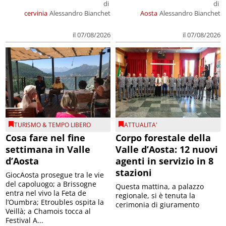
di
di
cervinia
Alessandro Bianchet
Aosta
Alessandro Bianchet
il 07/08/2026
il 07/08/2026
TURISMO & TEMPO LIBERO
ATTUALITA'
Cosa fare nel fine
Corpo forestale della
settimana in Valle
Valle d’Aosta: 12 nuovi
d’Aosta
agenti in servizio in 8
stazioni
GiocAosta prosegue tra le vie
del capoluogo; a Brissogne
Questa mattina, a palazzo
entra nel vivo la Feta de
regionale, si è tenuta la
l’Oumbra; Etroubles ospita la
cerimonia di giuramento
Veillà; a Chamois tocca al
Festival A...