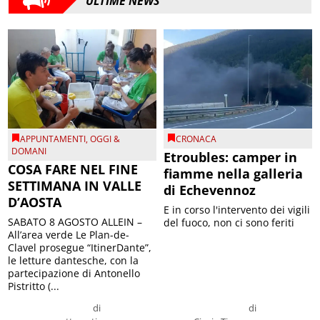
ULTIME NEWS
APPUNTAMENTI
,
OGGI &
CRONACA
DOMANI
Etroubles: camper in
COSA FARE NEL FINE
fiamme nella galleria
SETTIMANA IN VALLE
di Echevennoz
D’AOSTA
E in corso l'intervento dei vigili
SABATO 8 AGOSTO ALLEIN –
del fuoco, non ci sono feriti
All’area verde Le Plan-de-
Clavel prosegue “ItinerDante”,
le letture dantesche, con la
partecipazione di Antonello
Pistritto (...
di
di