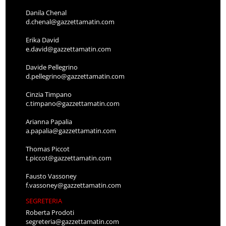
Danila Chenal
d.chenal@gazzettamatin.com
Erika David
e.david@gazzettamatin.com
Davide Pellegrino
d.pellegrino@gazzettamatin.com
Cinzia Timpano
c.timpano@gazzettamatin.com
Arianna Papalia
a.papalia@gazzettamatin.com
Thomas Piccot
t.piccot@gazzettamatin.com
Fausto Vassoney
f.vassoney@gazzettamatin.com
SEGRETERIA
Roberta Prodoti
segreteria@gazzettamatin.com