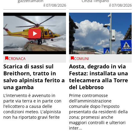
gazzettamatin
Cinzia Timpano
il 07/08/2026
il 07/08/2026
CRONACA
COMUNI
Scarica di sassi sul
Aosta, degrado in via
Breithorn, tratto in
Festaz: installata una
salvo alpinista ferito a
telecamera alla Torre
una gamba
del Lebbroso
L'intervento è avvenuto in
Prime contromosse
parte via terra e in parte con
dell'amministrazione
l'elicottero a causa delle
comunale dopo l'esposto
condizioni meteo. L'alpinista
presentato da residenti della
non ha riportato gravi ferite
zona; promessi anche
maggiori controlli e ulteriori
inter...