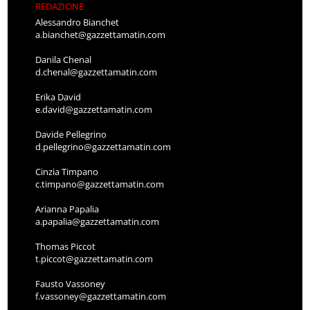
REDAZIONE
Alessandro Bianchet
a.bianchet@gazzettamatin.com
Danila Chenal
d.chenal@gazzettamatin.com
Erika David
e.david@gazzettamatin.com
Davide Pellegrino
d.pellegrino@gazzettamatin.com
Cinzia Timpano
c.timpano@gazzettamatin.com
Arianna Papalia
a.papalia@gazzettamatin.com
Thomas Piccot
t.piccot@gazzettamatin.com
Fausto Vassoney
f.vassoney@gazzettamatin.com