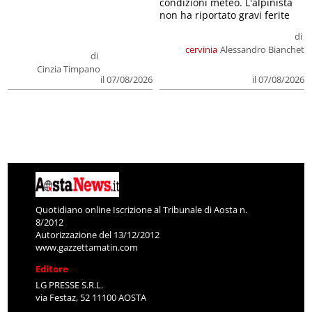
condizioni meteo. L'alpinista
non ha riportato gravi ferite
di
cervinia
Alessandro Bianchet
di
Cinzia Timpano
il 07/08/2026
il 07/08/2026
Quotidiano online Iscrizione al Tribunale di Aosta n.
8/2012
Autorizzazione del 13/12/2012
www.gazzettamatin.com
Editore
LG PRESSE S.R.L.
via Festaz, 52 11100 AOSTA