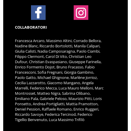
COLLABORATORI
Francesca Arcaro, Massimo Altini, Corrado Bellora,
Nadine Blanc, Riccardo Bortolotti, Manila Calipari,
Giulia Calisti, Nadia Camposaragna, Paolo Ciambi,
Filippo Clermont, Carol Di Vito, Christian Leo
Dufour, Christian Evaspasiano, Giuseppe Farinella,
Enrico Formento Dojot, Bruno Fracasso, Fabio
Francesconi, Sofia Fregnani, Giorgia Gambino,
Paolo Gatto, Michael Ghignone, Marlène Jorrioz,
Cecilia Lazzarotto, Giacomo Mangano, Angela
Marrelli, Federico Mecca, Luca Mauro Melloni, Marc
Montrosset, Matteo Nigra, Sabrina Olibano,
Emiliano Pala, Gabriele Peloso, Maurizio Pitti, Loris
Ponsetto, Andrea Portigliatti, Mattia Pramotton,
Deniel Pession, Raffaele Romano, Enrico Ruggeri,
Riccardo Savoye, Federica Tercinod, Federico
Tigellio Benvenuto, Luca Massimo Trifilò