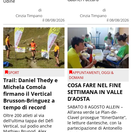
Udine
di
di
Cinzia Timpano
Cinzia Timpano
il 08/08/2026
il 08/08/2026
SPORT
APPUNTAMENTI
,
OGGI &
DOMANI
Trail: Daniel Thedy e
COSA FARE NEL FINE
Michela Comola
SETTIMANA IN VALLE
firmano il Vertical
D’AOSTA
Brusson-Bringuez a
tempo di record
SABATO 8 AGOSTO ALLEIN –
All’area verde Le Plan-de-
Oltre 200 atleti al via
Clavel prosegue “ItinerDante”,
dell'ultima tappa del Défì
le letture dantesche, con la
Vertical, sul podio anche
partecipazione di Antonello
Mathieu Brunod, Alex