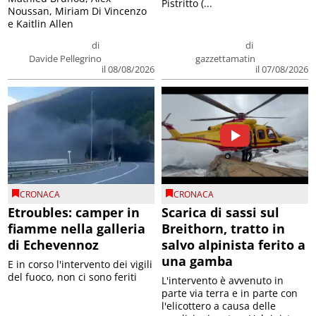
Pistritto (...
Noussan, Miriam Di Vincenzo
e Kaitlin Allen
di
di
Davide Pellegrino
gazzettamatin
il 08/08/2026
il 07/08/2026
CRONACA
CRONACA
Etroubles: camper in
Scarica di sassi sul
fiamme nella galleria
Breithorn, tratto in
di Echevennoz
salvo alpinista ferito a
una gamba
E in corso l'intervento dei vigili
del fuoco, non ci sono feriti
L'intervento è avvenuto in
parte via terra e in parte con
l'elicottero a causa delle