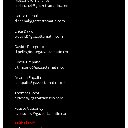
Alessandro Bianchet
a.bianchet@gazzettamatin.com
Danila Chenal
d.chenal@gazzettamatin.com
Erika David
e.david@gazzettamatin.com
Davide Pellegrino
d.pellegrino@gazzettamatin.com
Cinzia Timpano
c.timpano@gazzettamatin.com
Arianna Papalia
a.papalia@gazzettamatin.com
Thomas Piccot
t.piccot@gazzettamatin.com
Fausto Vassoney
f.vassoney@gazzettamatin.com
SEGRETERIA