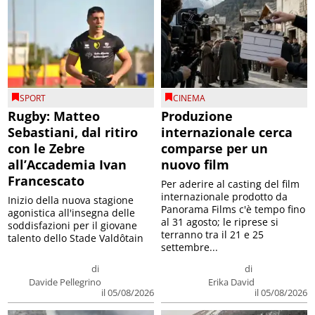
SPORT
CINEMA
Rugby: Matteo
Produzione
Sebastiani, dal ritiro
internazionale cerca
con le Zebre
comparse per un
all’Accademia Ivan
nuovo film
Francescato
Per aderire al casting del film
internazionale prodotto da
Inizio della nuova stagione
Panorama Films c'è tempo fino
agonistica all'insegna delle
al 31 agosto; le riprese si
soddisfazioni per il giovane
terranno tra il 21 e 25
talento dello Stade Valdôtain
settembre...
di
di
Davide Pellegrino
Erika David
il 05/08/2026
il 05/08/2026