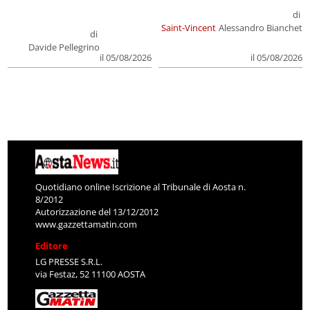
di
Saint-Vincent
Alessandro Bianchet
di
Davide Pellegrino
il 05/08/2026
il 05/08/2026
Quotidiano online Iscrizione al Tribunale di Aosta n.
8/2012
Autorizzazione del 13/12/2012
www.gazzettamatin.com
Editore
LG PRESSE S.R.L.
via Festaz, 52 11100 AOSTA