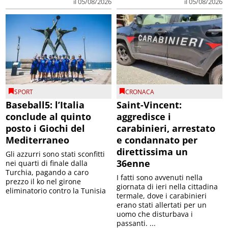
il 05/08/2026
il 05/08/2026
SPORT
CRONACA
Baseball5: l’Italia
Saint-Vincent:
conclude al quinto
aggredisce i
posto i Giochi del
carabinieri, arrestato
Mediterraneo
e condannato per
direttissima un
Gli azzurri sono stati sconfitti
36enne
nei quarti di finale dalla
Turchia, pagando a caro
I fatti sono avvenuti nella
prezzo il ko nel girone
giornata di ieri nella cittadina
eliminatorio contro la Tunisia
termale, dove i carabinieri
erano stati allertati per un
uomo che disturbava i
passanti. ...