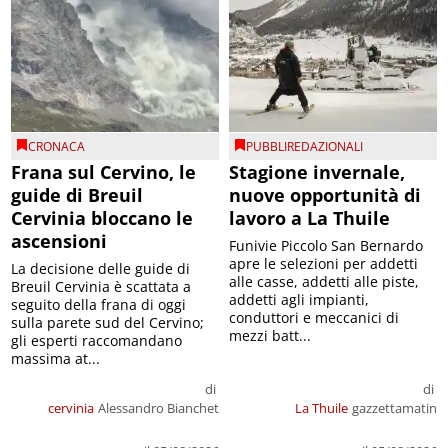
CRONACA
PUBBLIREDAZIONALI
Frana sul Cervino, le
Stagione invernale,
guide di Breuil
nuove opportunità di
Cervinia bloccano le
lavoro a La Thuile
ascensioni
Funivie Piccolo San Bernardo
apre le selezioni per addetti
La decisione delle guide di
alle casse, addetti alle piste,
Breuil Cervinia è scattata a
addetti agli impianti,
seguito della frana di oggi
conduttori e meccanici di
sulla parete sud del Cervino;
mezzi batt...
gli esperti raccomandano
massima at...
di
di
cervinia
Alessandro Bianchet
La Thuile
gazzettamatin