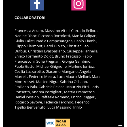
COLLABORATORI
Francesca Arcaro, Massimo Altini, Corrado Bellora,
Nadine Blanc, Riccardo Bortolotti, Manila Calipari,
Giulia Calisti, Nadia Camposaragna, Paolo Ciambi,
Filippo Clermont, Carol Di Vito, Christian Leo
Dufour, Christian Evaspasiano, Giuseppe Farinella,
Enrico Formento Dojot, Bruno Fracasso, Fabio
Francesconi, Sofia Fregnani, Giorgia Gambino,
Paolo Gatto, Michael Ghignone, Marlène Jorrioz,
Cecilia Lazzarotto, Giacomo Mangano, Angela
Marrelli, Federico Mecca, Luca Mauro Melloni, Marc
Montrosset, Matteo Nigra, Sabrina Olibano,
Emiliano Pala, Gabriele Peloso, Maurizio Pitti, Loris
Ponsetto, Andrea Portigliatti, Mattia Pramotton,
Deniel Pession, Raffaele Romano, Enrico Ruggeri,
Riccardo Savoye, Federica Tercinod, Federico
Tigellio Benvenuto, Luca Massimo Trifilò