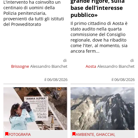
grande rigore, sulla
L'intervento ha coinvolto un
base dell’interesse
centinaio di uomini della
Polizia penitenziaria,
pubblico»
provenienti da tutti gli istituti
Il primo cittadino di Aosta è
del Provveditorato
stato audito nella quarta
commissione del Consiglio
regionale, dove ha ribadito
come l'iter, al momento, sia
ancora ferm...
di
di
Brissogne
Alessandro Bianchet
Aosta
Alessandro Bianchet
il 06/08/2026
il 06/08/2026
FOTOGRAFIA
AMBIENTE
,
GHIACCIAI
,