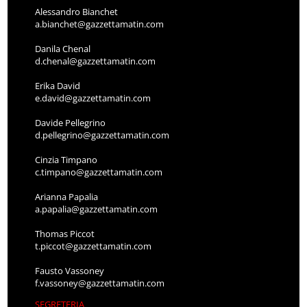
Alessandro Bianchet
a.bianchet@gazzettamatin.com
Danila Chenal
d.chenal@gazzettamatin.com
Erika David
e.david@gazzettamatin.com
Davide Pellegrino
d.pellegrino@gazzettamatin.com
Cinzia Timpano
c.timpano@gazzettamatin.com
Arianna Papalia
a.papalia@gazzettamatin.com
Thomas Piccot
t.piccot@gazzettamatin.com
Fausto Vassoney
f.vassoney@gazzettamatin.com
SEGRETERIA