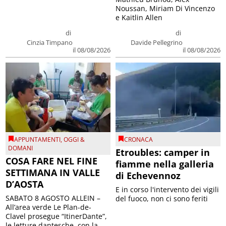
Noussan, Miriam Di Vincenzo
e Kaitlin Allen
di
di
Cinzia Timpano
Davide Pellegrino
il 08/08/2026
il 08/08/2026
APPUNTAMENTI
,
OGGI &
CRONACA
DOMANI
Etroubles: camper in
COSA FARE NEL FINE
fiamme nella galleria
SETTIMANA IN VALLE
di Echevennoz
D’AOSTA
E in corso l'intervento dei vigili
SABATO 8 AGOSTO ALLEIN –
del fuoco, non ci sono feriti
All’area verde Le Plan-de-
Clavel prosegue “ItinerDante”,
le letture dantesche, con la