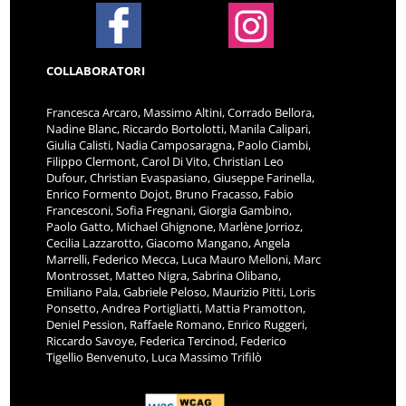
COLLABORATORI
Francesca Arcaro, Massimo Altini, Corrado Bellora,
Nadine Blanc, Riccardo Bortolotti, Manila Calipari,
Giulia Calisti, Nadia Camposaragna, Paolo Ciambi,
Filippo Clermont, Carol Di Vito, Christian Leo
Dufour, Christian Evaspasiano, Giuseppe Farinella,
Enrico Formento Dojot, Bruno Fracasso, Fabio
Francesconi, Sofia Fregnani, Giorgia Gambino,
Paolo Gatto, Michael Ghignone, Marlène Jorrioz,
Cecilia Lazzarotto, Giacomo Mangano, Angela
Marrelli, Federico Mecca, Luca Mauro Melloni, Marc
Montrosset, Matteo Nigra, Sabrina Olibano,
Emiliano Pala, Gabriele Peloso, Maurizio Pitti, Loris
Ponsetto, Andrea Portigliatti, Mattia Pramotton,
Deniel Pession, Raffaele Romano, Enrico Ruggeri,
Riccardo Savoye, Federica Tercinod, Federico
Tigellio Benvenuto, Luca Massimo Trifilò