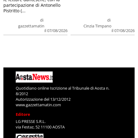
partecipazione di Antonello
Pistritto (...
di
di
gazzettamatin
Cinzia Timpano
il 07/08/2026
il 07/08/2026
Quotidiano online Iscrizione al Tribunale di Aosta n.
8/2012
Autorizzazione del 13/12/2012
www.gazzettamatin.com
Editore
LG PRESSE S.R.L.
via Festaz, 52 11100 AOSTA