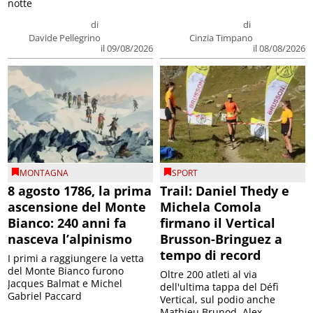
notte
di
di
Davide Pellegrino
Cinzia Timpano
il 09/08/2026
il 08/08/2026
MONTAGNA
SPORT
8 agosto 1786, la prima
Trail: Daniel Thedy e
ascensione del Monte
Michela Comola
Bianco: 240 anni fa
firmano il Vertical
nasceva l’alpinismo
Brusson-Bringuez a
tempo di record
I primi a raggiungere la vetta
del Monte Bianco furono
Oltre 200 atleti al via
Jacques Balmat e Michel
dell'ultima tappa del Défì
Gabriel Paccard
Vertical, sul podio anche
Mathieu Brunod, Alex