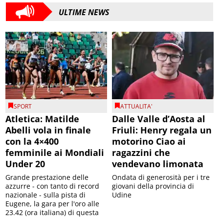
ULTIME NEWS
SPORT
ATTUALITA'
Atletica: Matilde
Dalle Valle d’Aosta al
Abelli vola in finale
Friuli: Henry regala un
con la 4×400
motorino Ciao ai
femminile ai Mondiali
ragazzini che
Under 20
vendevano limonata
Grande prestazione delle
Ondata di generosità per i tre
azzurre - con tanto di record
giovani della provincia di
nazionale - sulla pista di
Udine
Eugene, la gara per l'oro alle
23.42 (ora italiana) di questa