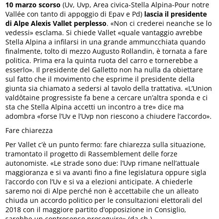
10 marzo scorso
(Uv, Uvp, Area civica-Stella Alpina-Pour notre
Vallée con tanto di appoggio di Epav e Pd)
lascia il presidente
di Alpe Alexis Vallet perplesso
. «Non ci crederei neanche se lo
vedessi» esclama. Si chiede Vallet «quale vantaggio avrebbe
Stella Alpina a infilarsi in una grande ammuncchiata quando
finalmente, tolto di mezzo Augusto Rollandin, è tornata a fare
politica. Prima era la quinta ruota del carro e tornerebbe a
esserlo». Il presidente del Galletto non ha nulla da obiettare
sul fatto che il movimento che esprime il presidente della
giunta sia chiamato a sedersi al tavolo della trattativa. «L’Union
valdôtaine progressiste fa bene a cercare un’altra sponda e ci
sta che Stella Alpina accetti un incontro a tre» dice ma
adombra «forse l’Uv e l’Uvp non riescono a chiudere l’accordo».
Fare chiarezza
Per Vallet c’è un punto fermo: fare chiarezza sulla situazione,
tramontato il progetto di Rassemblement delle forze
autonomiste. «Le strade sono due: l’Uvp rimane nell’attuale
maggioranza e si va avanti fino a fine legislatura oppure sigla
l’accordo con l’Uv e si va a elezioni anticipate. A chiederle
saremo noi di Alpe perché non è accettabile che un alleato
chiuda un accordo politico per le consultazioni elettorali del
2018 con il maggiore partito d’opposizione in Consiglio,
sarebbe un controsenso proseguire».(da.ch.)