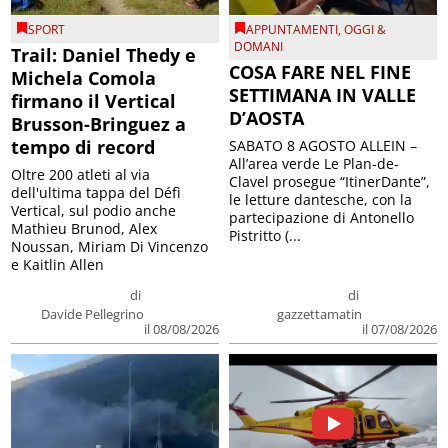
SPORT
APPUNTAMENTI
,
OGGI &
DOMANI
Trail: Daniel Thedy e
COSA FARE NEL FINE
Michela Comola
SETTIMANA IN VALLE
firmano il Vertical
D’AOSTA
Brusson-Bringuez a
tempo di record
SABATO 8 AGOSTO ALLEIN –
All’area verde Le Plan-de-
Oltre 200 atleti al via
Clavel prosegue “ItinerDante”,
dell'ultima tappa del Défì
le letture dantesche, con la
Vertical, sul podio anche
partecipazione di Antonello
Mathieu Brunod, Alex
Pistritto (...
Noussan, Miriam Di Vincenzo
e Kaitlin Allen
di
di
Davide Pellegrino
gazzettamatin
il 08/08/2026
il 07/08/2026