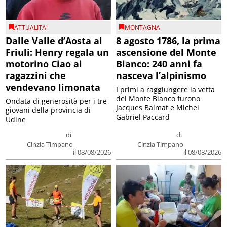
ATTUALITA'
MONTAGNA
Dalle Valle d’Aosta al
8 agosto 1786, la prima
Friuli: Henry regala un
ascensione del Monte
motorino Ciao ai
Bianco: 240 anni fa
ragazzini che
nasceva l’alpinismo
vendevano limonata
I primi a raggiungere la vetta
del Monte Bianco furono
Ondata di generosità per i tre
Jacques Balmat e Michel
giovani della provincia di
Gabriel Paccard
Udine
di
di
Cinzia Timpano
Cinzia Timpano
il 08/08/2026
il 08/08/2026