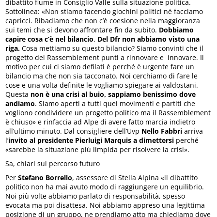
dibattito fiume in Consiglio Valle sulla situazione politica.
Sottolinea: «Non stiamo facendo giochini politici né facciamo
capricci. Ribadiamo che non c’è coesione nella maggioranza
sui temi che si devono affrontare fin da subito.
Dobbiamo
capire cosa c’è nel bilancio
.
Del Dfr non abbiamo visto una
riga.
Cosa mettiamo su questo bilancio? Siamo convinti che il
progetto del Rassemblement punti a rinnovare e innovare. Il
motivo per cui ci siamo defilati è perché è urgente fare un
bilancio ma che non sia tacconato. Noi cerchiamo di fare le
cose e una volta definite le vogliamo spiegare ai valdostani.
Questa
non è una crisi al buio, sappiamo benissimo dove
andiamo
. Siamo aperti a tutti quei movimenti e partiti che
vogliono condividere un progetto politico ma il Rassemblement
è chiuso» e rinfaccia ad Alpe di avere fatto marcia indietro
all’ultimo minuto. Dal consigliere dell’Uvp
Nello Fabbri
arriva
l’
invito al presidente Pierluigi Marquis a dimettersi
perché
«sarebbe la situazione più limpida per risolvere la crisi».
Sa, chiari sul percorso futuro
Per
Stefano Borrello
, assessore di Stella Alpina «il dibattito
politico non ha mai avuto modo di raggiungere un equilibrio.
Noi più volte abbiamo parlato di responsabilità, spesso
evocata ma poi disattesa. Noi abbiamo appreso una legittima
posizione di un gruppo, ne prendiamo atto ma chiediamo dove