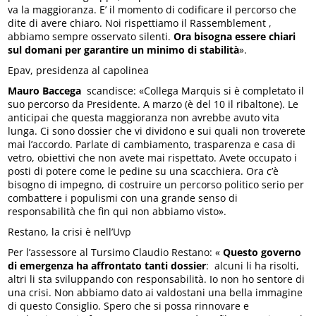
va la maggioranza. E’ il momento di codificare il percorso che
dite di avere chiaro. Noi rispettiamo il Rassemblement ,
abbiamo sempre osservato silenti.
Ora bisogna essere chiari
sul domani per garantire un minimo di stabilità
».
Epav, presidenza al capolinea
Mauro Baccega
scandisce: «Collega Marquis si è completato il
suo percorso da Presidente. A marzo (è del 10 il ribaltone). Le
anticipai che questa maggioranza non avrebbe avuto vita
lunga. Ci sono dossier che vi dividono e sui quali non troverete
mai l’accordo. Parlate di cambiamento, trasparenza e casa di
vetro, obiettivi che non avete mai rispettato. Avete occupato i
posti di potere come le pedine su una scacchiera. Ora c’è
bisogno di impegno, di costruire un percorso politico serio per
combattere i populismi con una grande senso di
responsabilità che fin qui non abbiamo visto».
Restano, la crisi è nell’Uvp
Per l’assessore al Tursimo Claudio Restano: «
Questo governo
di emergenza ha affrontato tanti dossier
: alcuni li ha risolti,
altri li sta sviluppando con responsabilità. Io non ho sentore di
una crisi. Non abbiamo dato ai valdostani una bella immagine
di questo Consiglio. Spero che si possa rinnovare e