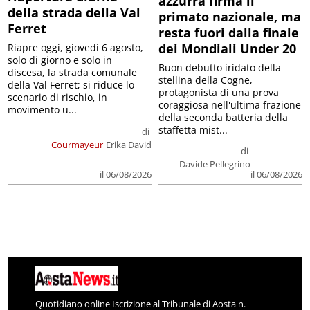
azzurra firma il
della strada della Val
primato nazionale, ma
Ferret
resta fuori dalla finale
dei Mondiali Under 20
Riapre oggi, giovedì 6 agosto,
solo di giorno e solo in
Buon debutto iridato della
discesa, la strada comunale
stellina della Cogne,
della Val Ferret; si riduce lo
protagonista di una prova
scenario di rischio, in
coraggiosa nell'ultima frazione
movimento u...
della seconda batteria della
staffetta mist...
di
Courmayeur
Erika David
di
Davide Pellegrino
il 06/08/2026
il 06/08/2026
Quotidiano online Iscrizione al Tribunale di Aosta n.