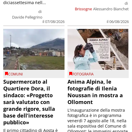
diciassettesima nell...
di
Brissogne
Alessandro Bianchet
di
Davide Pellegrino
il 07/08/2026
il 06/08/2026
COMUNI
FOTOGRAFIA
Supermercato al
Anima Alpina, le
Quartiere Dora, il
fotografie di Ilenia
sindaco: «Progetto
Noussan in mostra a
sarà valutato con
Ollomont
grande rigore, sulla
L'inaugurazione della mostra
base dell’interesse
fotografica è in programma
venerdì 7 agosto alle 18, nella
pubblico»
sala espositiva del Comune di
Il primo cittadino di Aosta è
Ollomont; le immagini esposte