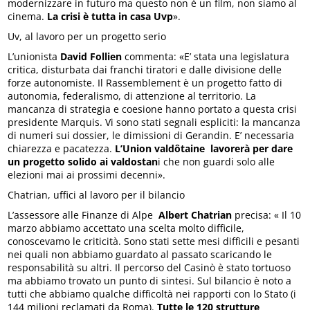
modernizzare in futuro ma questo non è un film, non siamo al
cinema.
La crisi è tutta in casa Uvp
».
Uv, al lavoro per un progetto serio
L’unionista
David Follien
commenta: «E’ stata una legislatura
critica, disturbata dai franchi tiratori e dalle divisione delle
forze autonomiste. Il Rassemblement è un progetto fatto di
autonomia, federalismo, di attenzione al territorio. La
mancanza di strategia e coesione hanno portato a questa crisi
presidente Marquis. Vi sono stati segnali espliciti: la mancanza
di numeri sui dossier, le dimissioni di Gerandin. E’ necessaria
chiarezza e pacatezza.
L’Union valdôtaine lavorerà per dare
un progetto solido ai valdostan
i che non guardi solo alle
elezioni mai ai prossimi decenni».
Chatrian, uffici al lavoro per il bilancio
L’assessore alle Finanze di Alpe
Albert Chatrian
precisa: « Il 10
marzo abbiamo accettato una scelta molto difficile,
conoscevamo le criticità. Sono stati sette mesi difficili e pesanti
nei quali non abbiamo guardato al passato scaricando le
responsabilità su altri. Il percorso del Casinò è stato tortuoso
ma abbiamo trovato un punto di sintesi. Sul bilancio è noto a
tutti che abbiamo qualche difficoltà nei rapporti con lo Stato (i
144 milioni reclamati da Roma).
Tutte le 120 strutture