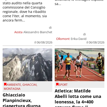
stato audito nella quarta
sa...
commissione del Consiglio
regionale, dove ha ribadito
come l'iter, al momento, sia
ancora ferm...
di
Aosta
Alessandro Bianchet
di
Ollomont
Erika David
il 06/08/2026
il 06/08/2026
AMBIENTE
,
GHIACCIAI
,
SPORT
MONTAGNA
Atletica: Matilde
Ghiacciaio
Abelli lotta come una
Planpincieux,
leonessa, la 4×400
riapertura diurna