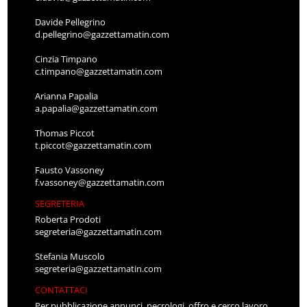
Davide Pellegrino
d.pellegrino@gazzettamatin.com
Cinzia Timpano
c.timpano@gazzettamatin.com
Arianna Papalia
a.papalia@gazzettamatin.com
Thomas Piccot
t.piccot@gazzettamatin.com
Fausto Vassoney
f.vassoney@gazzettamatin.com
SEGRETERIA
Roberta Prodoti
segreteria@gazzettamatin.com
Stefania Muscolo
segreteria@gazzettamatin.com
CONTATTACI
Per pubblicazione annunci, necrologi, offro e cerco lavoro,