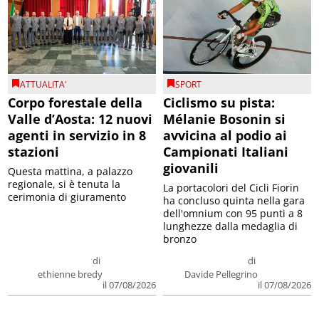
ATTUALITA'
SPORT
Corpo forestale della
Ciclismo su pista:
Valle d’Aosta: 12 nuovi
Mélanie Bosonin si
agenti in servizio in 8
avvicina al podio ai
stazioni
Campionati Italiani
giovanili
Questa mattina, a palazzo
regionale, si è tenuta la
La portacolori del Cicli Fiorin
cerimonia di giuramento
ha concluso quinta nella gara
dell'omnium con 95 punti a 8
lunghezze dalla medaglia di
bronzo
di
di
ethienne bredy
Davide Pellegrino
il 07/08/2026
il 07/08/2026