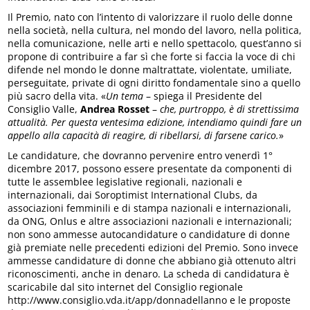
Il Premio, nato con l’intento di valorizzare il ruolo delle donne
nella società, nella cultura, nel mondo del lavoro, nella politica,
nella comunicazione, nelle arti e nello spettacolo, quest’anno si
propone di contribuire a far sì che forte si faccia la voce di chi
difende nel mondo le donne maltrattate, violentate, umiliate,
perseguitate, private di ogni diritto fondamentale sino a quello
più sacro della vita. «
Un tema
– spiega il Presidente del
Consiglio Valle,
Andrea Rosset
–
che, purtroppo, è di strettissima
attualità. Per questa ventesima edizione, intendiamo quindi fare un
appello alla capacità di reagire, di ribellarsi, di farsene carico.
»
Le candidature, che dovranno pervenire entro venerdì 1°
dicembre 2017, possono essere presentate da componenti di
tutte le assemblee legislative regionali, nazionali e
internazionali, dai Soroptimist International Clubs, da
associazioni femminili e di stampa nazionali e internazionali,
da ONG, Onlus e altre associazioni nazionali e internazionali;
non sono ammesse autocandidature o candidature di donne
già premiate nelle precedenti edizioni del Premio. Sono invece
ammesse candidature di donne che abbiano già ottenuto altri
riconoscimenti, anche in denaro. La scheda di candidatura è
scaricabile dal sito internet del Consiglio regionale
http://www.consiglio.vda.it/app/donnadellanno e le proposte