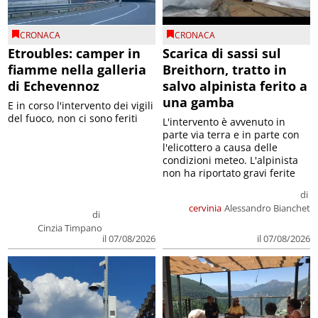
CRONACA
CRONACA
Etroubles: camper in
Scarica di sassi sul
fiamme nella galleria
Breithorn, tratto in
di Echevennoz
salvo alpinista ferito a
una gamba
E in corso l'intervento dei vigili
del fuoco, non ci sono feriti
L'intervento è avvenuto in
parte via terra e in parte con
l'elicottero a causa delle
condizioni meteo. L'alpinista
non ha riportato gravi ferite
di
cervinia
Alessandro Bianchet
di
Cinzia Timpano
il 07/08/2026
il 07/08/2026