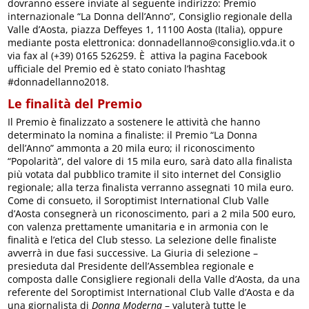
dovranno essere inviate al seguente indirizzo: Premio
internazionale “La Donna dell’Anno”, Consiglio regionale della
Valle d’Aosta, piazza Deffeyes 1, 11100 Aosta (Italia), oppure
mediante posta elettronica: donnadellanno@consiglio.vda.it o
via fax al (+39) 0165 526259. È attiva la pagina Facebook
ufficiale del Premio ed è stato coniato l’hashtag
#donnadellanno2018.
Le finalità del Premio
Il Premio è finalizzato a sostenere le attività che hanno
determinato la nomina a finaliste: il Premio “La Donna
dell’Anno” ammonta a 20 mila euro; il riconoscimento
“Popolarità”, del valore di 15 mila euro, sarà dato alla finalista
più votata dal pubblico tramite il sito internet del Consiglio
regionale; alla terza finalista verranno assegnati 10 mila euro.
Come di consueto, il Soroptimist International Club Valle
d’Aosta consegnerà un riconoscimento, pari a 2 mila 500 euro,
con valenza prettamente umanitaria e in armonia con le
finalità e l’etica del Club stesso. La selezione delle finaliste
avverrà in due fasi successive. La Giuria di selezione –
presieduta dal Presidente dell’Assemblea regionale e
composta dalle Consigliere regionali della Valle d’Aosta, da una
referente del Soroptimist International Club Valle d’Aosta e da
una giornalista di
Donna Moderna
– valuterà tutte le