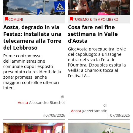
COMUNI
TURISMO & TEMPO LIBERO
Aosta, degrado in via
Cosa fare nel fine
Festaz: installata una
settimana in Valle
telecamera alla Torre
d’Aosta
del Lebbroso
GiocAosta prosegue tra le vie
del capoluogo; a Brissogne
Prime contromosse
entra nel vivo la Feta de
dell'amministrazione
l’Oumbra; Etroubles ospita la
comunale dopo l'esposto
Veillà; a Chamois tocca al
presentato da residenti della
Festival A...
zona; promessi anche
maggiori controlli e ulteriori
inter...
di
Aosta
Alessandro Bianchet
di
Aosta
gazzettamatin
il 07/08/2026
il 07/08/2026