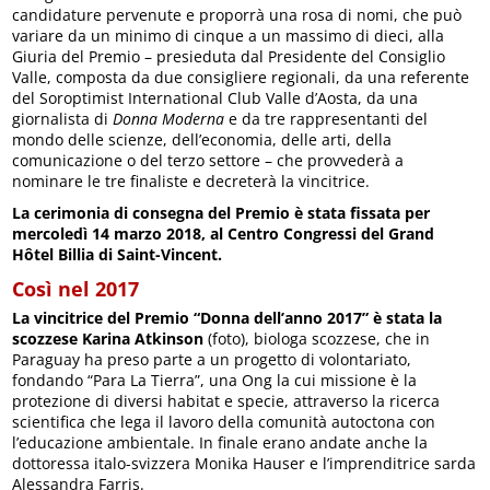
candidature pervenute e proporrà una rosa di nomi, che può
variare da un minimo di cinque a un massimo di dieci, alla
Giuria del Premio – presieduta dal Presidente del Consiglio
Valle, composta da due consigliere regionali, da una referente
del Soroptimist International Club Valle d’Aosta, da una
giornalista di
Donna Moderna
e da tre rappresentanti del
mondo delle scienze, dell’economia, delle arti, della
comunicazione o del terzo settore – che provvederà a
nominare le tre finaliste e decreterà la vincitrice.
La cerimonia di consegna del Premio è stata fissata per
mercoledì 14 marzo 2018, al Centro Congressi del Grand
Hôtel Billia di Saint-Vincent.
Così nel 2017
La vincitrice del Premio “Donna dell’anno 2017” è stata la
scozzese Karina Atkinson
(foto), biologa scozzese, che in
Paraguay ha preso parte a un progetto di volontariato,
fondando “Para La Tierra”, una Ong la cui missione è la
protezione di diversi habitat e specie, attraverso la ricerca
scientifica che lega il lavoro della comunità autoctona con
l’educazione ambientale. In finale erano andate anche la
dottoressa italo-svizzera Monika Hauser e l’imprenditrice sarda
Alessandra Farris.