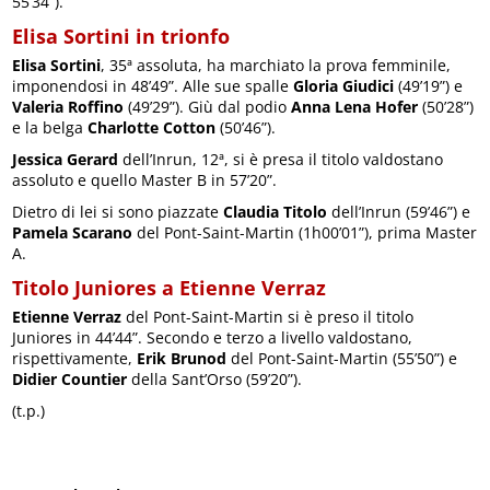
55’34”).
Elisa Sortini in trionfo
Elisa Sortini
, 35ª assoluta, ha marchiato la prova femminile,
imponendosi in 48’49”. Alle sue spalle
Gloria Giudici
(49’19”) e
Valeria Roffino
(49’29”). Giù dal podio
Anna Lena Hofer
(50’28”)
e la belga
Charlotte Cotton
(50’46”).
Jessica Gerard
dell’Inrun, 12ª, si è presa il titolo valdostano
assoluto e quello Master B in 57’20”.
Dietro di lei si sono piazzate
Claudia Titolo
dell’Inrun (59’46”) e
Pamela Scarano
del Pont-Saint-Martin (1h00’01”), prima Master
A.
Titolo Juniores a Etienne Verraz
Etienne Verraz
del Pont-Saint-Martin si è preso il titolo
Juniores in 44’44”. Secondo e terzo a livello valdostano,
rispettivamente,
Erik Brunod
del Pont-Saint-Martin (55’50”) e
Didier Countier
della Sant’Orso (59’20”).
(t.p.)