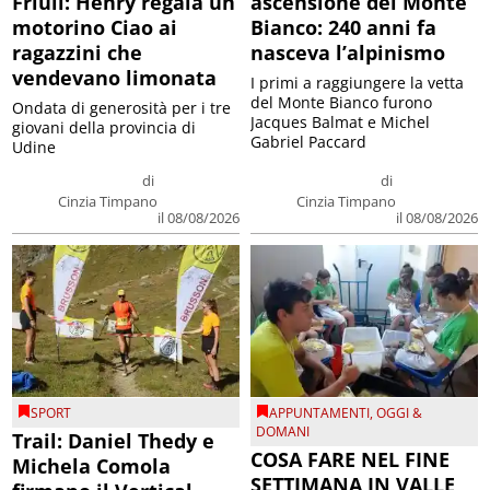
Friuli: Henry regala un
ascensione del Monte
motorino Ciao ai
Bianco: 240 anni fa
ragazzini che
nasceva l’alpinismo
vendevano limonata
I primi a raggiungere la vetta
del Monte Bianco furono
Ondata di generosità per i tre
Jacques Balmat e Michel
giovani della provincia di
Gabriel Paccard
Udine
di
di
Cinzia Timpano
Cinzia Timpano
il 08/08/2026
il 08/08/2026
SPORT
APPUNTAMENTI
,
OGGI &
DOMANI
Trail: Daniel Thedy e
COSA FARE NEL FINE
Michela Comola
SETTIMANA IN VALLE