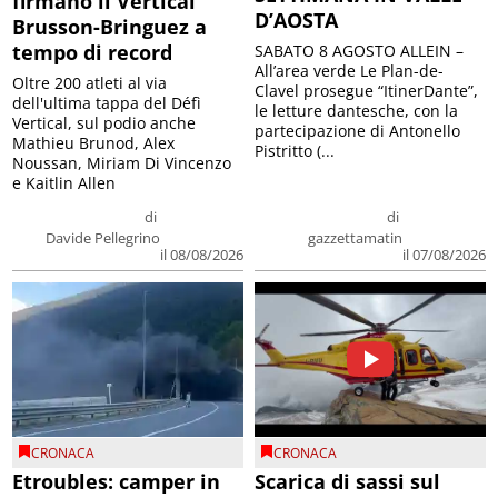
firmano il Vertical
D’AOSTA
Brusson-Bringuez a
tempo di record
SABATO 8 AGOSTO ALLEIN –
All’area verde Le Plan-de-
Oltre 200 atleti al via
Clavel prosegue “ItinerDante”,
dell'ultima tappa del Défì
le letture dantesche, con la
Vertical, sul podio anche
partecipazione di Antonello
Mathieu Brunod, Alex
Pistritto (...
Noussan, Miriam Di Vincenzo
e Kaitlin Allen
di
di
Davide Pellegrino
gazzettamatin
il 08/08/2026
il 07/08/2026
CRONACA
CRONACA
Etroubles: camper in
Scarica di sassi sul