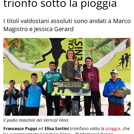
trionfo sotto la pioggia
I titoli valdostani assoluti sono andati a Marco
Magistro e Jessica Gerard
Il podio maschile del Vertical Fénis
Francesco Puppi
ed
Elisa Sortini
trionfano sotto la
pioggia
, che