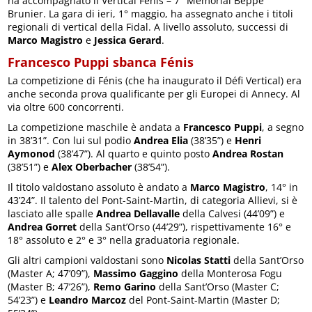
ha accompagnato il Vertical Fénis – 7° Memorial Beppe
Brunier. La gara di ieri, 1° maggio, ha assegnato anche i titoli
regionali di vertical della Fidal. A livello assoluto, successi di
Marco Magistro
e
Jessica Gerard
.
Francesco Puppi sbanca Fénis
La competizione di Fénis (che ha inaugurato il Défi Vertical) era
anche seconda prova qualificante per gli Europei di Annecy. Al
via oltre 600 concorrenti.
La competizione maschile è andata a
Francesco Puppi
, a segno
in 38’31”. Con lui sul podio
Andrea Elia
(38’35”) e
Henri
Aymonod
(38’47”). Al quarto e quinto posto
Andrea Rostan
(38’51”) e
Alex Oberbacher
(38’54”).
Il titolo valdostano assoluto è andato a
Marco Magistro
, 14° in
43’24”. Il talento del Pont-Saint-Martin, di categoria Allievi, si è
lasciato alle spalle
Andrea Dellavalle
della Calvesi (44’09”) e
Andrea Gorret
della Sant’Orso (44’29”), rispettivamente 16° e
18° assoluto e 2° e 3° nella graduatoria regionale.
Gli altri campioni valdostani sono
Nicolas Statti
della Sant’Orso
(Master A; 47’09”),
Massimo Gaggino
della Monterosa Fogu
(Master B; 47’26”),
Remo Garino
della Sant’Orso (Master C;
54’23”) e
Leandro Marcoz
del Pont-Saint-Martin (Master D;