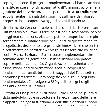
coprogettazione, il progetto complementare al bando anziani
allestito grazie ai fondi risparmiati dall’Amministrazione nella
gestione del servizio anziani. Si parla di circa
300 mila euro
supplementari
ricavati dal risparmio sull’Iva e dal ribasso
proposto dalla cooperativa aggiudicatasi il bando Kcs.
«Inizialmente c’era un problema di esuberi da risolvere, con
l’ultimo tavolo di lavori il termine esuberi è scomparso, perché
a oggi non ce ne sono. Abbiamo potuto dunque lavorare più
serenamente puntando sulle peculiarità di questa modalità
progettuale: devono essere proposte innovative e che partono
direttamente dal territorio – spiega l’assessore alle Politiche
sociali
Marco Sorbara
-. Sono risorse supplementari, che
colmano delle esigenze che il bando anziani non poteva
coprire nella sua totalità». Organizzazioni di volontariato,
associazioni, enti di promozione sociale, cooperative,
fondazioni, patronati: tutti questi soggetti del Terzo settore
potranno presentare il loro progetto che avrà un requisito
fondamentale: «Coinvolgere a 360 gradi i bisogni degli
anziani», continua Sorbara.
Si tratta di una piccola rivoluzione, «che ribalta dal punto di
vista metodologico e procedurale il meccanismo delle gare
d’appalto – spiega la funzionaria dell’Ufficio anziani e inabili