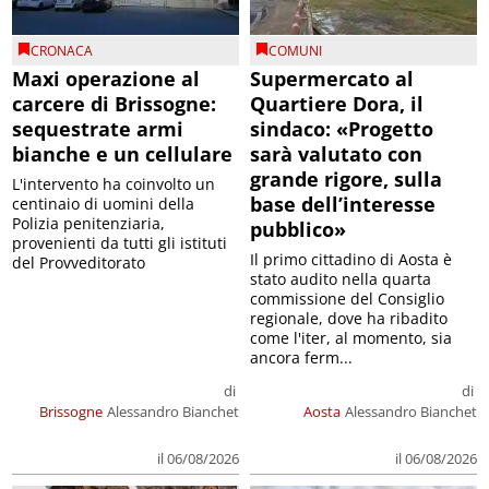
CRONACA
COMUNI
Maxi operazione al
Supermercato al
carcere di Brissogne:
Quartiere Dora, il
sequestrate armi
sindaco: «Progetto
bianche e un cellulare
sarà valutato con
grande rigore, sulla
L'intervento ha coinvolto un
base dell’interesse
centinaio di uomini della
Polizia penitenziaria,
pubblico»
provenienti da tutti gli istituti
Il primo cittadino di Aosta è
del Provveditorato
stato audito nella quarta
commissione del Consiglio
regionale, dove ha ribadito
come l'iter, al momento, sia
ancora ferm...
di
di
Brissogne
Alessandro Bianchet
Aosta
Alessandro Bianchet
il 06/08/2026
il 06/08/2026