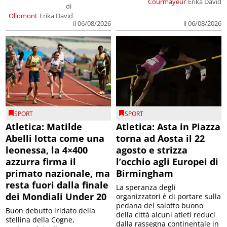
Courmayeur
Erika David
di
Ollomont
Erika David
il 06/08/2026
il 06/08/2026
SPORT
SPORT
Atletica: Matilde
Atletica: Asta in Piazza
Abelli lotta come una
torna ad Aosta il 22
leonessa, la 4×400
agosto e strizza
azzurra firma il
l’occhio agli Europei di
primato nazionale, ma
Birmingham
resta fuori dalla finale
La speranza degli
dei Mondiali Under 20
organizzatori è di portare sulla
pedana del salotto buono
Buon debutto iridato della
della città alcuni atleti reduci
stellina della Cogne,
dalla rassegna continentale in