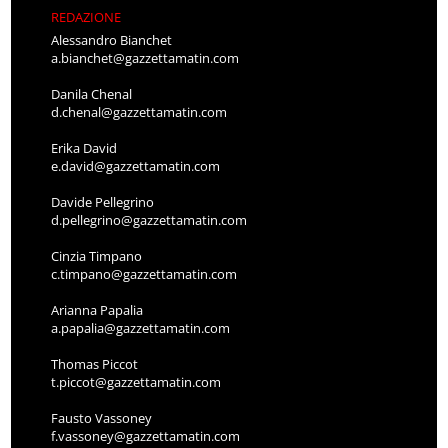
REDAZIONE
Alessandro Bianchet
a.bianchet@gazzettamatin.com
Danila Chenal
d.chenal@gazzettamatin.com
Erika David
e.david@gazzettamatin.com
Davide Pellegrino
d.pellegrino@gazzettamatin.com
Cinzia Timpano
c.timpano@gazzettamatin.com
Arianna Papalia
a.papalia@gazzettamatin.com
Thomas Piccot
t.piccot@gazzettamatin.com
Fausto Vassoney
f.vassoney@gazzettamatin.com