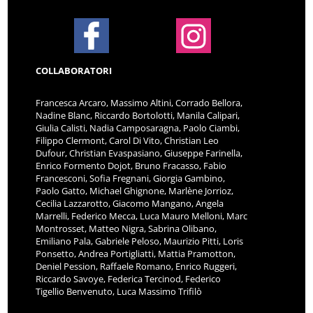
COLLABORATORI
Francesca Arcaro, Massimo Altini, Corrado Bellora,
Nadine Blanc, Riccardo Bortolotti, Manila Calipari,
Giulia Calisti, Nadia Camposaragna, Paolo Ciambi,
Filippo Clermont, Carol Di Vito, Christian Leo
Dufour, Christian Evaspasiano, Giuseppe Farinella,
Enrico Formento Dojot, Bruno Fracasso, Fabio
Francesconi, Sofia Fregnani, Giorgia Gambino,
Paolo Gatto, Michael Ghignone, Marlène Jorrioz,
Cecilia Lazzarotto, Giacomo Mangano, Angela
Marrelli, Federico Mecca, Luca Mauro Melloni, Marc
Montrosset, Matteo Nigra, Sabrina Olibano,
Emiliano Pala, Gabriele Peloso, Maurizio Pitti, Loris
Ponsetto, Andrea Portigliatti, Mattia Pramotton,
Deniel Pession, Raffaele Romano, Enrico Ruggeri,
Riccardo Savoye, Federica Tercinod, Federico
Tigellio Benvenuto, Luca Massimo Trifilò