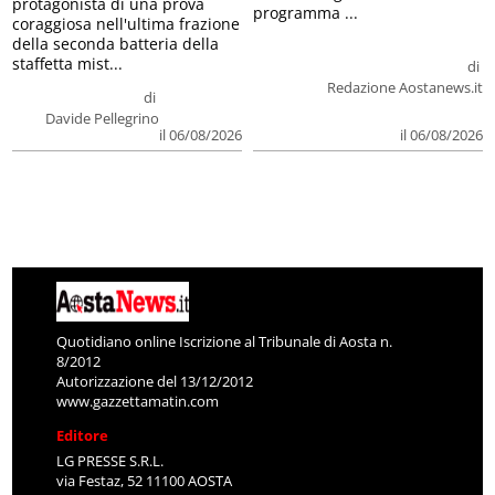
protagonista di una prova
programma ...
coraggiosa nell'ultima frazione
della seconda batteria della
staffetta mist...
di
Redazione Aostanews.it
di
Davide Pellegrino
il 06/08/2026
il 06/08/2026
Quotidiano online Iscrizione al Tribunale di Aosta n.
8/2012
Autorizzazione del 13/12/2012
www.gazzettamatin.com
Editore
LG PRESSE S.R.L.
via Festaz, 52 11100 AOSTA