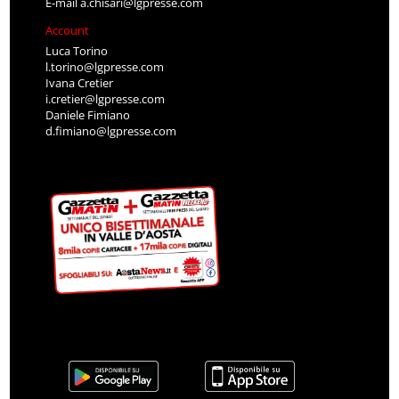
E-mail
a.chisari@lgpresse.com
Account
Luca Torino
l.torino@lgpresse.com
Ivana Cretier
i.cretier@lgpresse.com
Daniele Fimiano
d.fimiano@lgpresse.com