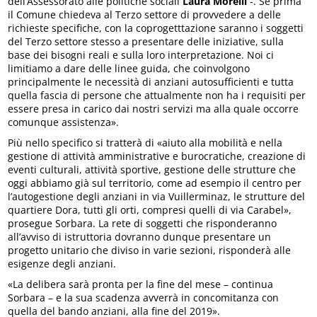
dell’Assessorato alle politiche sociali
Laura Morelli
-. Se prima
il Comune chiedeva al Terzo settore di provvedere a delle
richieste specifiche, con la coprogetttazione saranno i soggetti
del Terzo settore stesso a presentare delle iniziative, sulla
base dei bisogni reali e sulla loro interpretazione. Noi ci
limitiamo a dare delle linee guida, che coinvolgono
principalmente le necessità di anziani autosufficienti e tutta
quella fascia di persone che attualmente non ha i requisiti per
essere presa in carico dai nostri servizi ma alla quale occorre
comunque assistenza».
Più nello specifico si tratterà di «aiuto alla mobilità e nella
gestione di attività amministrative e burocratiche, creazione di
eventi culturali, attività sportive, gestione delle strutture che
oggi abbiamo già sul territorio, come ad esempio il centro per
l’autogestione degli anziani in via Vuillerminaz, le strutture del
quartiere Dora, tutti gli orti, compresi quelli di via Carabel»,
prosegue Sorbara. La rete di soggetti che risponderanno
all’avviso di istruttoria dovranno dunque presentare un
progetto unitario che diviso in varie sezioni, risponderà alle
esigenze degli anziani.
«La delibera sarà pronta per la fine del mese – continua
Sorbara – e la sua scadenza avverrà in concomitanza con
quella del bando anziani, alla fine del 2019».