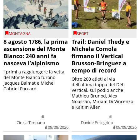
MONTAGNA
SPORT
8 agosto 1786, la prima
Trail: Daniel Thedy e
ascensione del Monte
Michela Comola
Bianco: 240 anni fa
firmano il Vertical
nasceva l’alpinismo
Brusson-Bringuez a
tempo di record
I primi a raggiungere la vetta
del Monte Bianco furono
Oltre 200 atleti al via
Jacques Balmat e Michel
dell'ultima tappa del Défì
Gabriel Paccard
Vertical, sul podio anche
Mathieu Brunod, Alex
Noussan, Miriam Di Vincenzo
e Kaitlin Allen
di
di
Cinzia Timpano
Davide Pellegrino
il 08/08/2026
il 08/08/2026