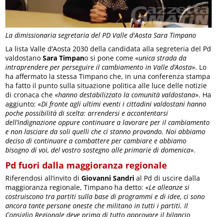
La dimissionaria segretaria del PD Valle d'Aosta Sara Timpano
La lista Valle d’Aosta 2030 della candidata alla segreteria del Pd
valdostano
Sara Timpan
o si pone come «
unica strada da
intraprendere per perseguire il cambiamento in Valle d’Aosta
». Lo
ha affermato la stessa Timpano che, in una conferenza stampa
ha fatto il punto sulla situazione politica alle luce delle notizie
di cronaca che «
hanno destabilizzato la comunità valdostana
». Ha
aggiunto: «
Di fronte agli ultimi eventi i cittadini valdostani hanno
poche possibilità di scelta: arrendersi e accontentarsi
dell’indignazione oppure continuare a lavorare per il cambiamento
e non lasciare da soli quelli che ci stanno provando. Noi abbiamo
deciso di continuare a combattere per cambiare e abbiamo
bisogno di voi, del vostro sostegno alle primarie di domenica
».
Pd fuori dalla maggioranza regionale
Riferendosi all’invito di
Giovanni Sandri
al Pd di uscire dalla
maggioranza regionale, Timpano ha detto: «
Le alleanze si
costruiscono tra partiti sulla base di programmi e di idee, ci sono
ancora tante persone oneste che militano in tutti i partiti. Il
Consiglio Regionale deve prima di tutto approvare il bilancio