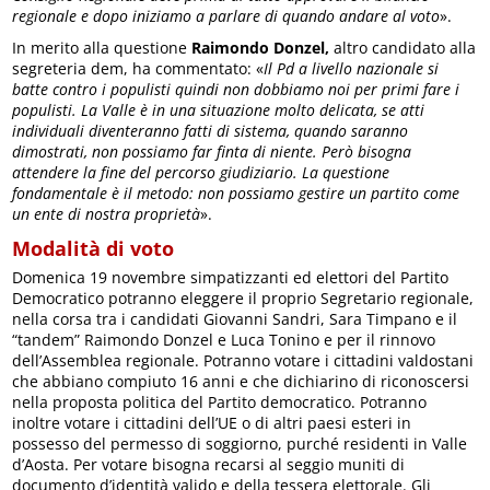
regionale e dopo iniziamo a parlare di quando andare al voto
».
In merito alla questione
Raimondo Donzel,
altro candidato alla
segreteria dem, ha commentato: «
Il Pd a livello nazionale si
batte contro i populisti quindi non dobbiamo noi per primi fare i
populisti. La Valle è in una situazione molto delicata, se atti
individuali diventeranno fatti di sistema, quando saranno
dimostrati, non possiamo far finta di niente. Però bisogna
attendere la fine del percorso giudiziario. La questione
fondamentale è il metodo: non possiamo gestire un partito come
un ente di nostra proprietà
».
Modalità di voto
Domenica 19 novembre simpatizzanti ed elettori del Partito
Democratico potranno eleggere il proprio Segretario regionale,
nella corsa tra i candidati Giovanni Sandri, Sara Timpano e il
“tandem” Raimondo Donzel e Luca Tonino e per il rinnovo
dell’Assemblea regionale. Potranno votare i cittadini valdostani
che abbiano compiuto 16 anni e che dichiarino di riconoscersi
nella proposta politica del Partito democratico. Potranno
inoltre votare i cittadini dell’UE o di altri paesi esteri in
possesso del permesso di soggiorno, purché residenti in Valle
d’Aosta. Per votare bisogna recarsi al seggio muniti di
documento d’identità valido e della tessera elettorale. Gli