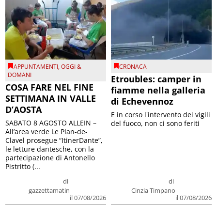
APPUNTAMENTI
,
OGGI &
CRONACA
DOMANI
Etroubles: camper in
COSA FARE NEL FINE
fiamme nella galleria
SETTIMANA IN VALLE
di Echevennoz
D’AOSTA
E in corso l'intervento dei vigili
SABATO 8 AGOSTO ALLEIN –
del fuoco, non ci sono feriti
All’area verde Le Plan-de-
Clavel prosegue “ItinerDante”,
le letture dantesche, con la
partecipazione di Antonello
Pistritto (...
di
di
gazzettamatin
Cinzia Timpano
il 07/08/2026
il 07/08/2026