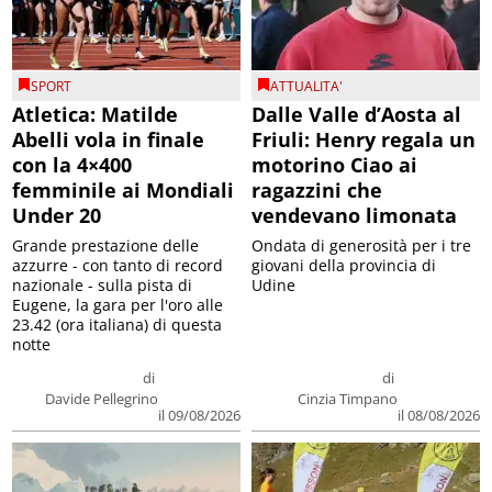
SPORT
ATTUALITA'
Atletica: Matilde
Dalle Valle d’Aosta al
Abelli vola in finale
Friuli: Henry regala un
con la 4×400
motorino Ciao ai
femminile ai Mondiali
ragazzini che
Under 20
vendevano limonata
Grande prestazione delle
Ondata di generosità per i tre
azzurre - con tanto di record
giovani della provincia di
nazionale - sulla pista di
Udine
Eugene, la gara per l'oro alle
23.42 (ora italiana) di questa
notte
di
di
Davide Pellegrino
Cinzia Timpano
il 09/08/2026
il 08/08/2026