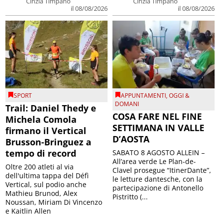
Cinzia Timpano
Cinzia Timpano
il 08/08/2026
il 08/08/2026
SPORT
APPUNTAMENTI
,
OGGI &
DOMANI
Trail: Daniel Thedy e
COSA FARE NEL FINE
Michela Comola
SETTIMANA IN VALLE
firmano il Vertical
D’AOSTA
Brusson-Bringuez a
tempo di record
SABATO 8 AGOSTO ALLEIN –
All’area verde Le Plan-de-
Oltre 200 atleti al via
Clavel prosegue “ItinerDante”,
dell'ultima tappa del Défì
le letture dantesche, con la
Vertical, sul podio anche
partecipazione di Antonello
Mathieu Brunod, Alex
Pistritto (...
Noussan, Miriam Di Vincenzo
e Kaitlin Allen