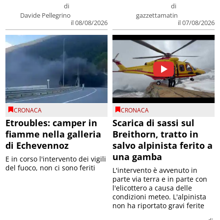
di
di
Davide Pellegrino
gazzettamatin
il 08/08/2026
il 07/08/2026
CRONACA
CRONACA
Etroubles: camper in
Scarica di sassi sul
fiamme nella galleria
Breithorn, tratto in
di Echevennoz
salvo alpinista ferito a
una gamba
E in corso l'intervento dei vigili
del fuoco, non ci sono feriti
L'intervento è avvenuto in
parte via terra e in parte con
l'elicottero a causa delle
condizioni meteo. L'alpinista
non ha riportato gravi ferite