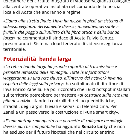
telecamere del circuito integrato di videosorveglianza collegate
alla centrale operativa installata nel comando della polizia
locale di Aosta che andranno a regime.
«
Siamo alla stretta finale, l’Inva ha messo in piedi un sistema di
videosorveglianza decisamente diverso, innovativo, versatile e
fruibile che poggia sull’utilizzo della fibra ottica e della banda
larga
» ha commentato il sindaco di Aosta Fulvio Centoz,
presentando il Sistema cloud federato di videosorveglianza
territoriale.
Potenzialità banda larga
«
La rete a banda larga ha grande capacità di trasmissione e
permette nitidezza delle immagini. Tutte le informazioni
viaggeranno su una rete chiusa, all’interno del network Inva nel
rispetto delle leggi sulla privacy
» ha sottolineato il direttore di
Inva Enrico Zanella. Ha poi ricordato che i 600 hotspot installati
sul territorio potrebbero permettere «
di costruire sulla rete una
pila di servizi
» citando i controlli di reti acquedottistiche,
stradali, degli argini fluviali e servizi di telemedicina. Per
Zanella un passo verso la costruzione di «una smart city».
«
E’ una piattaforma aperta che permette di collegare tecnologie
diverse purché compatibili
» ha aggiunto
Renato Linty
che non
ha escluso per il futuro l’ipotesi che nel circuito entrino