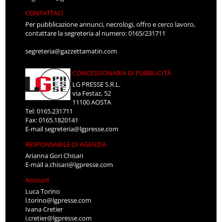
CONTATTACI
Per pubblicazione annunci, necrologi, offro e cerco lavoro,
contattare la segreteria al numero: 0165/231711
segreteria@gazzettamatin.com
CONCESSIONARIA DI PUBBLICITÀ
LG PRESSE S.R.L.
via Festaz, 52
11100 AOSTA
Tel: 0165.231711
Fax: 0165.1820141
E-mail
segreteria@lgpresse.com
RESPONSABILE DI AGENZIA
Arianna Gori Chisari
E-mail
a.chisari@lgpresse.com
Account
Luca Torino
l.torino@lgpresse.com
Ivana Cretier
i.cretier@lgpresse.com