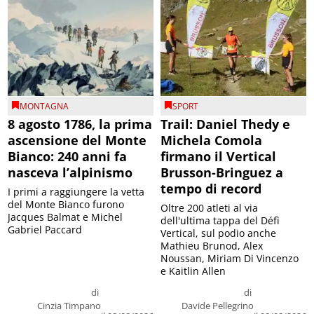
MONTAGNA
SPORT
8 agosto 1786, la prima
Trail: Daniel Thedy e
ascensione del Monte
Michela Comola
Bianco: 240 anni fa
firmano il Vertical
nasceva l’alpinismo
Brusson-Bringuez a
tempo di record
I primi a raggiungere la vetta
del Monte Bianco furono
Oltre 200 atleti al via
Jacques Balmat e Michel
dell'ultima tappa del Défì
Gabriel Paccard
Vertical, sul podio anche
Mathieu Brunod, Alex
Noussan, Miriam Di Vincenzo
e Kaitlin Allen
di
di
Cinzia Timpano
Davide Pellegrino