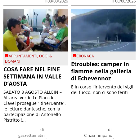
il 08/08/2026
il 08/08/2026
APPUNTAMENTI
,
OGGI &
CRONACA
DOMANI
Etroubles: camper in
COSA FARE NEL FINE
fiamme nella galleria
SETTIMANA IN VALLE
di Echevennoz
D’AOSTA
E in corso l'intervento dei vigili
SABATO 8 AGOSTO ALLEIN –
del fuoco, non ci sono feriti
All’area verde Le Plan-de-
Clavel prosegue “ItinerDante”,
le letture dantesche, con la
partecipazione di Antonello
Pistritto (...
di
di
gazzettamatin
Cinzia Timpano