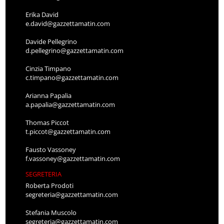
Erika David
e.david@gazzettamatin.com
Davide Pellegrino
d.pellegrino@gazzettamatin.com
Cinzia Timpano
c.timpano@gazzettamatin.com
Arianna Papalia
a.papalia@gazzettamatin.com
Thomas Piccot
t.piccot@gazzettamatin.com
Fausto Vassoney
f.vassoney@gazzettamatin.com
SEGRETERIA
Roberta Prodoti
segreteria@gazzettamatin.com
Stefania Muscolo
segreteria@gazzettamatin.com