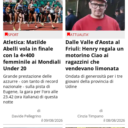
SPORT
ATTUALITA'
Atletica: Matilde
Dalle Valle d’Aosta al
Abelli vola in finale
Friuli: Henry regala un
con la 4×400
motorino Ciao ai
femminile ai Mondiali
ragazzini che
Under 20
vendevano limonata
Grande prestazione delle
Ondata di generosità per i tre
azzurre - con tanto di record
giovani della provincia di
nazionale - sulla pista di
Udine
Eugene, la gara per l'oro alle
23.42 (ora italiana) di questa
notte
di
di
Davide Pellegrino
Cinzia Timpano
il 09/08/2026
il 08/08/2026