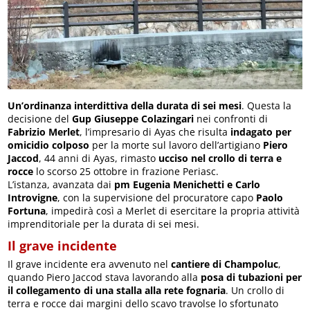
Un’ordinanza interdittiva della durata di sei mesi
. Questa la
decisione del
Gup Giuseppe Colazingari
nei confronti di
Fabrizio Merlet
, l’impresario di Ayas che risulta
indagato per
omicidio colposo
per la morte sul lavoro dell’artigiano
Piero
Jaccod
, 44 anni di Ayas, rimasto
ucciso nel crollo di terra e
rocce
lo scorso 25 ottobre in frazione Periasc.
L’istanza, avanzata dai
pm Eugenia Menichetti e Carlo
Introvigne
, con la supervisione del procuratore capo
Paolo
Fortuna
, impedirà così a Merlet di esercitare la propria attività
imprenditoriale per la durata di sei mesi.
Il grave incidente
Il grave incidente era avvenuto nel
cantiere di Champoluc
,
quando Piero Jaccod stava lavorando alla
posa di tubazioni per
il collegamento di una stalla alla rete fognaria
. Un crollo di
terra e rocce dai margini dello scavo travolse lo sfortunato