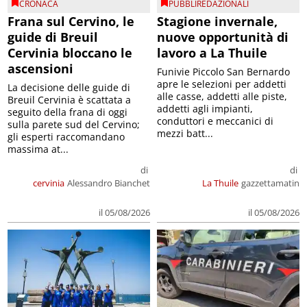
CRONACA
PUBBLIREDAZIONALI
Frana sul Cervino, le
Stagione invernale,
guide di Breuil
nuove opportunità di
Cervinia bloccano le
lavoro a La Thuile
ascensioni
Funivie Piccolo San Bernardo
apre le selezioni per addetti
La decisione delle guide di
alle casse, addetti alle piste,
Breuil Cervinia è scattata a
addetti agli impianti,
seguito della frana di oggi
conduttori e meccanici di
sulla parete sud del Cervino;
mezzi batt...
gli esperti raccomandano
massima at...
di
di
cervinia
Alessandro Bianchet
La Thuile
gazzettamatin
il 05/08/2026
il 05/08/2026