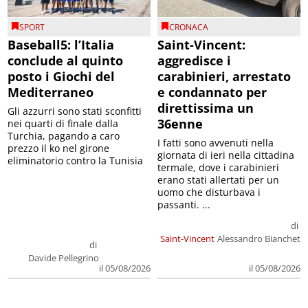
SPORT
CRONACA
Baseball5: l’Italia
Saint-Vincent:
conclude al quinto
aggredisce i
posto i Giochi del
carabinieri, arrestato
Mediterraneo
e condannato per
direttissima un
Gli azzurri sono stati sconfitti
36enne
nei quarti di finale dalla
Turchia, pagando a caro
I fatti sono avvenuti nella
prezzo il ko nel girone
giornata di ieri nella cittadina
eliminatorio contro la Tunisia
termale, dove i carabinieri
erano stati allertati per un
uomo che disturbava i
passanti. ...
di
Saint-Vincent
Alessandro Bianchet
di
Davide Pellegrino
il 05/08/2026
il 05/08/2026