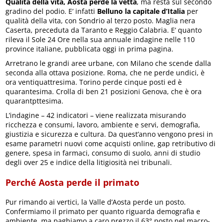
Qualità della vita, Aosta perde la vetta
, ma resta sul secondo
gradino del podio. E’ infatti
Belluno la capitale d’Italia
per
qualità della vita, con Sondrio al terzo posto. Maglia nera
Caserta, preceduta da Taranto e Reggio Calabria. E’ quanto
rileva il Sole 24 Ore nella sua annuale indagine nelle 110
province italiane, pubblicata oggi in prima pagina.
Arretrano le grandi aree urbane, con Milano che scende dalla
seconda alla ottava posizione. Roma, che ne perde undici, è
ora ventiquattresima. Torino perde cinque posti ed è
quarantesima. Crolla di ben 21 posizioni Genova, che è ora
quarantpttesima.
L’indagine – 42 indicatori – viene realizzata misurando
ricchezza e consumi, lavoro, ambiente e servi, demografia,
giustizia e sicurezza e cultura. Da quest’anno vengono presi in
esame parametri nuovi come acquisti online, gap retributivo di
genere, spesa in farmaci, consumo di suolo, anni di studio
degli over 25 e indice della litigiosità nei tribunali.
Perché Aosta perde il primato
Pur rimando ai vertici, la Valle d’Aosta perde un posto.
Confermiamo il primato per quanto riguarda demografia e
ambiente, ma paghiamo a caro prezzo il 63° posto nel macro-