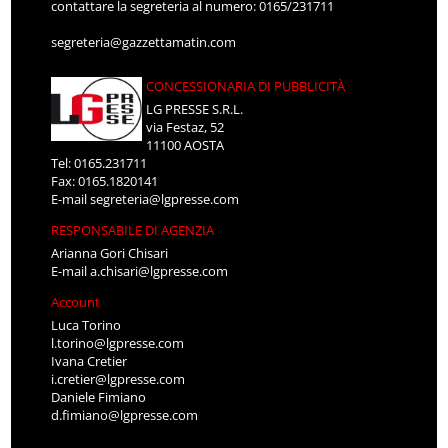
contattare la segreteria al numero: 0165/231711
segreteria@gazzettamatin.com
CONCESSIONARIA DI PUBBLICITÀ
LG PRESSE S.R.L.
via Festaz, 52
11100 AOSTA
Tel: 0165.231711
Fax: 0165.1820141
E-mail
segreteria@lgpresse.com
RESPONSABILE DI AGENZIA
Arianna Gori Chisari
E-mail
a.chisari@lgpresse.com
Account
Luca Torino
l.torino@lgpresse.com
Ivana Cretier
i.cretier@lgpresse.com
Daniele Fimiano
d.fimiano@lgpresse.com