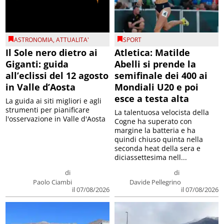
ASTRONOMIA
,
ATTUALITA'
SPORT
Il Sole nero dietro ai
Atletica: Matilde
Giganti: guida
Abelli si prende la
all’eclissi del 12 agosto
semifinale dei 400 ai
in Valle d’Aosta
Mondiali U20 e poi
esce a testa alta
La guida ai siti migliori e agli
strumenti per pianificare
La talentuosa velocista della
l'osservazione in Valle d'Aosta
Cogne ha superato con
margine la batteria e ha
quindi chiuso quinta nella
seconda heat della sera e
diciassettesima nell...
di
di
Paolo Ciambi
Davide Pellegrino
il 07/08/2026
il 07/08/2026