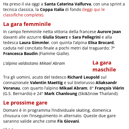
Ha preso il via oggi a
Santa Caterina Valfurva
, con una sprint a
tecnica classica, la
Coppa Italia
di fondo
(leggi qui le
classifiche complete).
La gara femminile
In campo femminile netta vittoria della francese
Aurore Jean
davanti alle azzurre
Giulia Stuerz
e
Sara Pellegrini
e alla
tedesca
Laura Gimmler
, con quinta l’alpina
Elisa Brocard
,
caduta nel concitato finale a pochi metri dal traguardo; 7ª
Francesca Baudin
(Fiamme Gialle).
La gara
L’alpino valdostano Mikael Abram
maschile
Tra gli uomini, acuto del tedesco
Richard Leupold
sul
connazionale
Valentin Maettig
e sul bielorusso
Aliaksandr
Voranau
, con quarto l’alpino
Mikael Abram
; 8°
François Viérin
(G.S. Bernardo) e 24°
Mark Chanloung
(Ski&Snow Thailand).
Le prossime gare
Domani è in programma l’individuale skating, domenica
chiusura con l’inseguimento in alternato. Queste due gare
saranno valide anche come
Fis Giovani
.