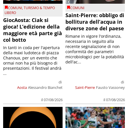
COMUNI
,
TURISMO & TEMPO
COMUNI
LIBERO
Saint-Pierre: obbligo di
GiocAosta: Ciak si
bollitura dell’acqua in
gioca! L’edizione della
diverse zone del paese
maggiore età parte già
Rimane in vigore l'ordinanza,
col botto
necessaria in seguito alla
recente segnalazione di non
In tanti in coda per l'apertura
conformità dei parametri
della maxi ludoteca di piazza
microbiologici per la potabilità
Chanoux, per un evento che
dell'ac...
ormai non ha più bisogno di
presentazioni. Il festival andrà
...
di
di
Aosta
Alessandro Bianchet
Saint-Pierre
Fausto Vassoney
il 07/08/2026
il 07/08/2026