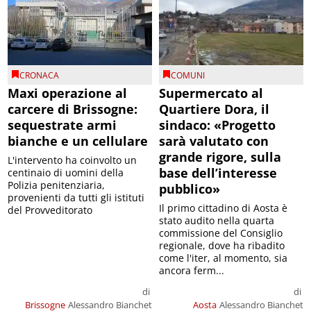
CRONACA
COMUNI
Maxi operazione al
Supermercato al
carcere di Brissogne:
Quartiere Dora, il
sequestrate armi
sindaco: «Progetto
bianche e un cellulare
sarà valutato con
grande rigore, sulla
L'intervento ha coinvolto un
base dell’interesse
centinaio di uomini della
Polizia penitenziaria,
pubblico»
provenienti da tutti gli istituti
Il primo cittadino di Aosta è
del Provveditorato
stato audito nella quarta
commissione del Consiglio
regionale, dove ha ribadito
come l'iter, al momento, sia
ancora ferm...
di
di
Brissogne
Alessandro Bianchet
Aosta
Alessandro Bianchet