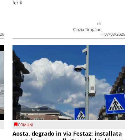
feriti
di
Cinzia Timpano
026
il 07/08/2026
COMUNI
n
Aosta, degrado in via Festaz: installata