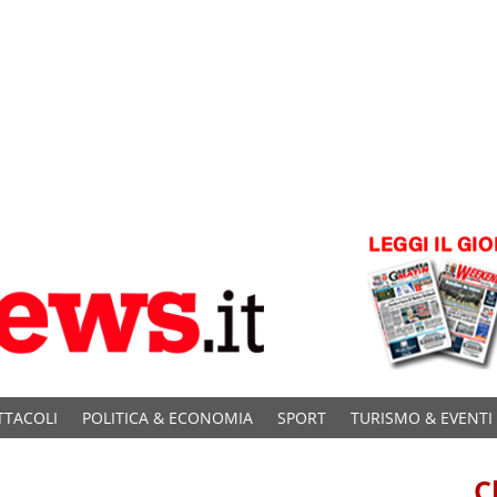
TTACOLI
POLITICA & ECONOMIA
SPORT
TURISMO & EVENTI
C