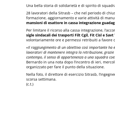
Una bella storia di solidarietà e di spirito di squad
28 lavoratori della Sitrasb – che nel periodo di chi
formazione, aggiornamento e varie attività di man
mansioni di esattore in cassa integrazione guadagn
Per limitare il ricorso alla cassa integrazione, l’acco
sigle sindacali dei trasporti Filt Cgil, Fit Cisl e Sav
volontariamente ore e permessi retribuiti a favore d
«Il raggiungimento di un obiettivo così importante ha ev
lavoratori di mantenere integra la retribuzione, grazie 
contempo, il senso di appartenenza a una squadra coe
Bernardo in una nota dopo l’incontro di ieri, mercole
organizzato per fare il punto della situazione.
Nella foto, il direttore di esercizio Sitrasb, l’ingegn
scorsa settimana.
(c.t.)