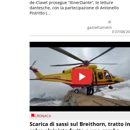
de-Clavel prosegue “ItinerDante”, le letture
dantesche, con la partecipazione di Antonello
Pistritto (...
di
gazzettamatin
il 07/08/2
CRONACA
Scarica di sassi sul Breithorn, tratto i