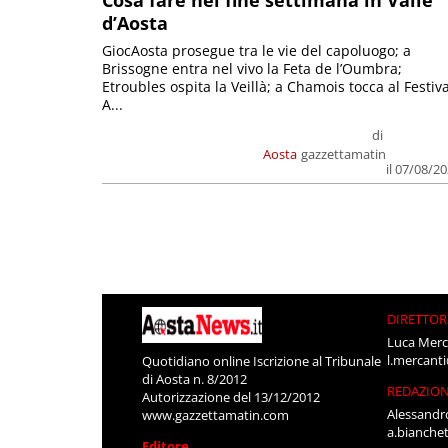
Cosa fare nel fine settimana in Valle
d’Aosta
GiocAosta prosegue tra le vie del capoluogo; a
Brissogne entra nel vivo la Feta de l’Oumbra;
Etroubles ospita la Veillà; a Chamois tocca al Festiva
A...
di
Aosta
gazzettamatin
il 07/08/2
DIRETTOR
Luca Merc
l.mercant
Quotidiano online Iscrizione al Tribunale
di Aosta n. 8/2012
REDAZIO
Autorizzazione del 13/12/2012
Alessandr
www.gazzettamatin.com
a.bianche
Editore