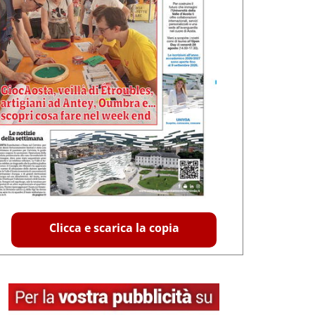
Clicca e scarica la copia