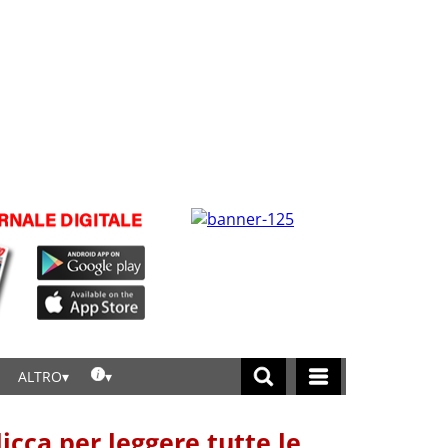
ALTRO
licca per leggere tutte le