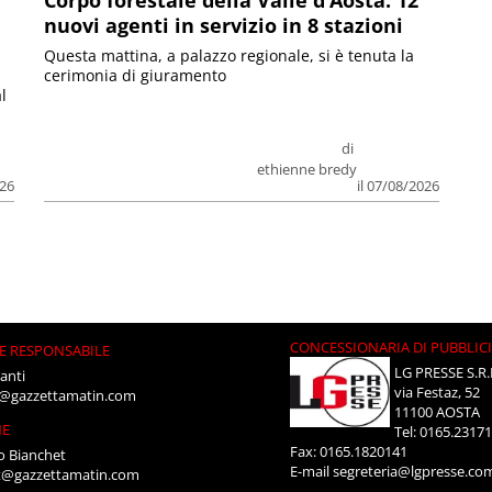
Corpo forestale della Valle d’Aosta: 12
nuovi agenti in servizio in 8 stazioni
Questa mattina, a palazzo regionale, si è tenuta la
cerimonia di giuramento
l
di
ethienne bredy
026
il 07/08/2026
CONCESSIONARIA DI PUBBLIC
E RESPONSABILE
LG PRESSE S.R.
anti
via Festaz, 52
i@gazzettamatin.com
11100 AOSTA
NE
Tel: 0165.2317
Fax: 0165.1820141
o Bianchet
E-mail
segreteria@lgpresse.co
t@gazzettamatin.com