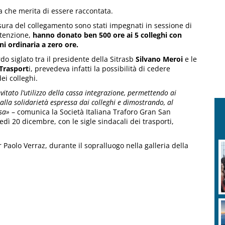
ra che merita di essere raccontata.
usura del collegamento sono stati impegnati in sessione di
utenzione,
hanno donato ben 500 ore ai 5 colleghi con
i ordinaria a zero ore.
rdo siglato tra il presidente della Sitrasb
Silvano Meroi
e le
t Trasport
i, prevedeva infatti la possibilità di cedere
ei colleghi.
itato l’utilizzo della cassa integrazione, permettendo ai
alla solidarietà espressa dai colleghi e dimostrando, al
sa»
– comunica la Società Italiana Traforo Gran San
dì 20 dicembre, con le sigle sindacali dei trasporti,
er Paolo Verraz, durante il sopralluogo nella galleria della