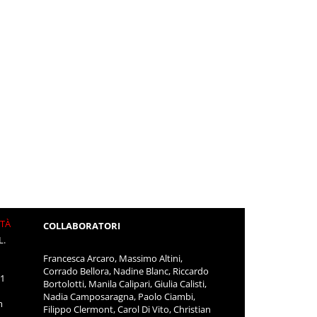
ITÀ
COLLABORATORI
L.
Francesca Arcaro, Massimo Altini,
Corrado Bellora, Nadine Blanc, Riccardo
11
Bortolotti, Manila Calipari, Giulia Calisti,
Nadia Camposaragna, Paolo Ciambi,
m
Filippo Clermont, Carol Di Vito, Christian