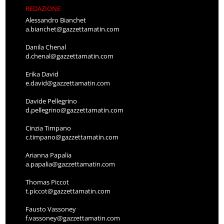
REDAZIONE
Alessandro Bianchet
a.bianchet@gazzettamatin.com
Danila Chenal
d.chenal@gazzettamatin.com
Erika David
e.david@gazzettamatin.com
Davide Pellegrino
d.pellegrino@gazzettamatin.com
Cinzia Timpano
c.timpano@gazzettamatin.com
Arianna Papalia
a.papalia@gazzettamatin.com
Thomas Piccot
t.piccot@gazzettamatin.com
Fausto Vassoney
f.vassoney@gazzettamatin.com