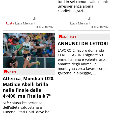
tutti in sei comuni valdostani:
un'esperienza alpina
condivisa grazi...
di
di
Aosta
Luca Mercanti
Luca Mercanti
il 10/08/2026
il 10/08/2026
ANNUNCI
ANNUNCI DEI LETTORI
LAVORO 2. lavoro domanda
CERCO LAVORO signore 59
enne, italiano e volenteroso,
amante degli animali e
montagna cerca lavoro come
SPORT
garzone in alpeggio, ...
Atletica, Mondiali U20:
Matilde Abelli brilla
nella finale della
4×400, ma l’Italia è 7ª
Si è chiusa l'esperienza
dell'atleta valdostana a
Eugene, Stati Uniti, dove ha