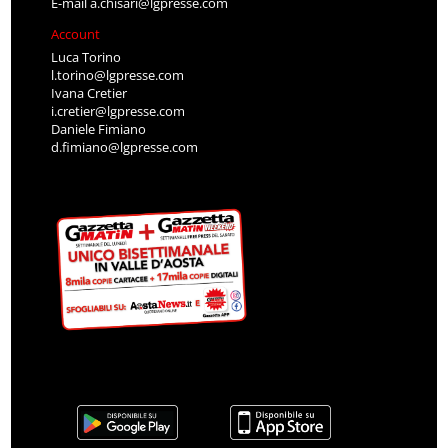
E-mail
a.chisari@lgpresse.com
Account
Luca Torino
l.torino@lgpresse.com
Ivana Cretier
i.cretier@lgpresse.com
Daniele Fimiano
d.fimiano@lgpresse.com