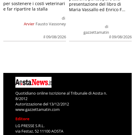
per sostenere i costi veterinari
presentazione del libro di
e far ripartire la stalla
Maria Vassallo ed Enrico F...
di
Arvier
Fausto Vassoney
di
gazzettamatin
il 09/08/2026
il 09/08/2026
Quotidiano online Iscrizione al Tribunale di Aosta n.
8/2012
Autorizzazione del 13/12/2012
www.gazzettamatin.com
Editore
LG PRESSE S.R.L.
via Festaz, 52 11100 AOSTA