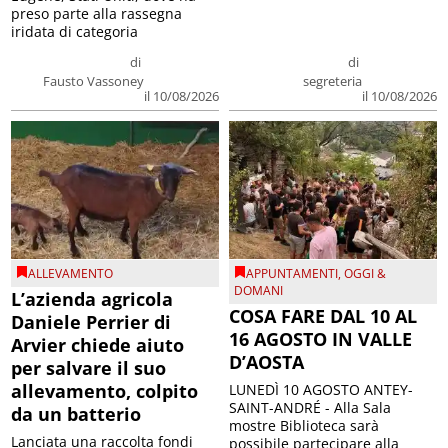
preso parte alla rassegna
iridata di categoria
di
di
Fausto Vassoney
segreteria
il 10/08/2026
il 10/08/2026
ALLEVAMENTO
APPUNTAMENTI
,
OGGI &
DOMANI
L’azienda agricola
COSA FARE DAL 10 AL
Daniele Perrier di
16 AGOSTO IN VALLE
Arvier chiede aiuto
D’AOSTA
per salvare il suo
allevamento, colpito
LUNEDÌ 10 AGOSTO ANTEY-
SAINT-ANDRÉ - Alla Sala
da un batterio
mostre Biblioteca sarà
Lanciata una raccolta fondi
possibile partecipare alla