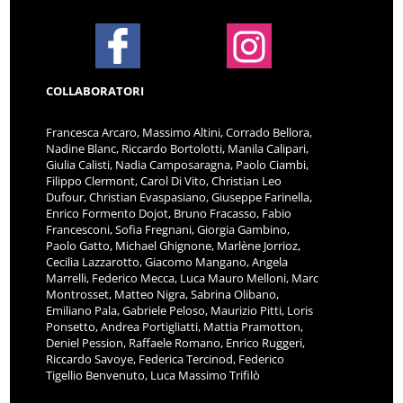
COLLABORATORI
Francesca Arcaro, Massimo Altini, Corrado Bellora,
Nadine Blanc, Riccardo Bortolotti, Manila Calipari,
Giulia Calisti, Nadia Camposaragna, Paolo Ciambi,
Filippo Clermont, Carol Di Vito, Christian Leo
Dufour, Christian Evaspasiano, Giuseppe Farinella,
Enrico Formento Dojot, Bruno Fracasso, Fabio
Francesconi, Sofia Fregnani, Giorgia Gambino,
Paolo Gatto, Michael Ghignone, Marlène Jorrioz,
Cecilia Lazzarotto, Giacomo Mangano, Angela
Marrelli, Federico Mecca, Luca Mauro Melloni, Marc
Montrosset, Matteo Nigra, Sabrina Olibano,
Emiliano Pala, Gabriele Peloso, Maurizio Pitti, Loris
Ponsetto, Andrea Portigliatti, Mattia Pramotton,
Deniel Pession, Raffaele Romano, Enrico Ruggeri,
Riccardo Savoye, Federica Tercinod, Federico
Tigellio Benvenuto, Luca Massimo Trifilò