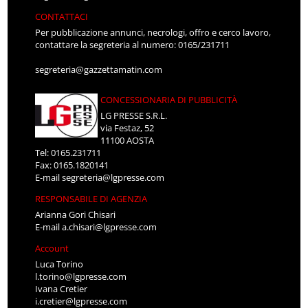
CONTATTACI
Per pubblicazione annunci, necrologi, offro e cerco lavoro,
contattare la segreteria al numero: 0165/231711
segreteria@gazzettamatin.com
CONCESSIONARIA DI PUBBLICITÀ
LG PRESSE S.R.L.
via Festaz, 52
11100 AOSTA
Tel: 0165.231711
Fax: 0165.1820141
E-mail
segreteria@lgpresse.com
RESPONSABILE DI AGENZIA
Arianna Gori Chisari
E-mail
a.chisari@lgpresse.com
Account
Luca Torino
l.torino@lgpresse.com
Ivana Cretier
i.cretier@lgpresse.com