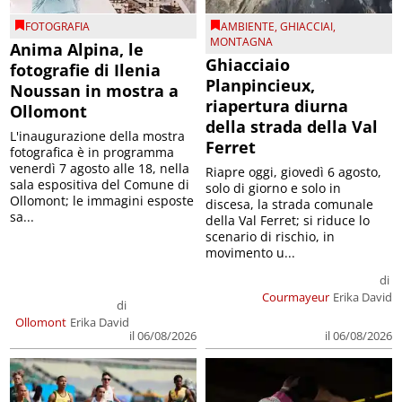
FOTOGRAFIA
AMBIENTE
,
GHIACCIAI
,
MONTAGNA
Anima Alpina, le
Ghiacciaio
fotografie di Ilenia
Planpincieux,
Noussan in mostra a
riapertura diurna
Ollomont
della strada della Val
L'inaugurazione della mostra
Ferret
fotografica è in programma
venerdì 7 agosto alle 18, nella
Riapre oggi, giovedì 6 agosto,
sala espositiva del Comune di
solo di giorno e solo in
Ollomont; le immagini esposte
discesa, la strada comunale
sa...
della Val Ferret; si riduce lo
scenario di rischio, in
movimento u...
di
Courmayeur
Erika David
di
Ollomont
Erika David
il 06/08/2026
il 06/08/2026