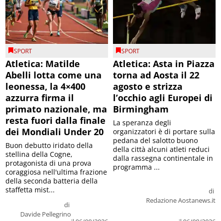
SPORT
SPORT
Atletica: Matilde
Atletica: Asta in Piazza
Abelli lotta come una
torna ad Aosta il 22
leonessa, la 4×400
agosto e strizza
azzurra firma il
l’occhio agli Europei di
primato nazionale, ma
Birmingham
resta fuori dalla finale
La speranza degli
dei Mondiali Under 20
organizzatori è di portare sulla
pedana del salotto buono
Buon debutto iridato della
della città alcuni atleti reduci
stellina della Cogne,
dalla rassegna continentale in
protagonista di una prova
programma ...
coraggiosa nell'ultima frazione
della seconda batteria della
staffetta mist...
di
Redazione Aostanews.it
di
Davide Pellegrino