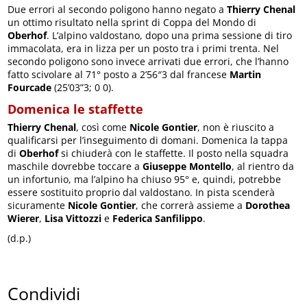
Due errori al secondo poligono hanno negato a
Thierry Chenal
un ottimo risultato nella sprint di Coppa del Mondo di
Oberhof
. L’alpino valdostano, dopo una prima sessione di tiro
immacolata, era in lizza per un posto tra i primi trenta. Nel
secondo poligono sono invece arrivati due errori, che l’hanno
fatto scivolare al 71° posto a 2’56″3 dal francese
Martin
Fourcade
(25’03”3; 0 0).
Domenica le staffette
Thierry Chenal
, così come
Nicole Gontier
, non è riuscito a
qualificarsi per l’inseguimento di domani. Domenica la tappa
di
Oberhof
si chiuderà con le staffette. Il posto nella squadra
maschile dovrebbe toccare a
Giuseppe Montello
, al rientro da
un infortunio, ma l’alpino ha chiuso 95° e, quindi, potrebbe
essere sostituito proprio dal valdostano. In pista scenderà
sicuramente
Nicole Gontier
, che correrà assieme a
Dorothea
Wierer
,
Lisa Vittozzi
e
Federica Sanfilippo
.
(d.p.)
Condividi