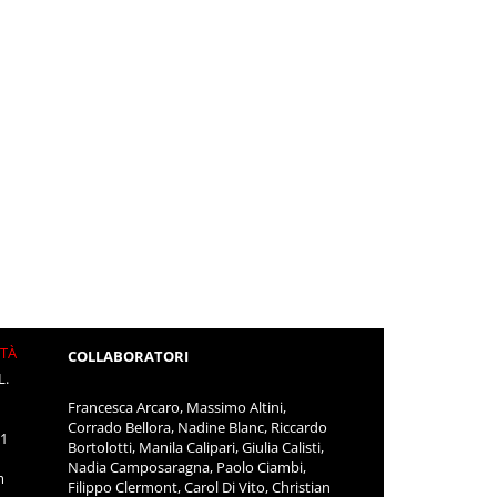
ITÀ
COLLABORATORI
L.
Francesca Arcaro, Massimo Altini,
Corrado Bellora, Nadine Blanc, Riccardo
11
Bortolotti, Manila Calipari, Giulia Calisti,
Nadia Camposaragna, Paolo Ciambi,
m
Filippo Clermont, Carol Di Vito, Christian