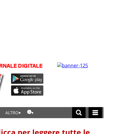
ALTRO
licca per leggere tutte le