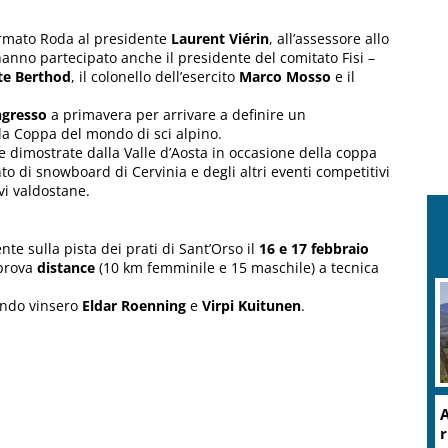
ermato Roda al presidente
Laurent Viérin
, all’assessore allo
 hanno partecipato anche il presidente del comitato Fisi –
e Berthod
, il colonello dell’esercito
Marco Mosso
e il
ngresso
a primavera per arrivare a definire un
la Coppa del mondo di sci alpino.
e dimostrate dalla Valle d’Aosta in occasione della coppa
 di snowboard di Cervinia e degli altri eventi competitivi
evi valdostane.
e sulla pista dei prati di Sant’Orso il
16 e 17 febbraio
 prova
distance
(10 km femminile e 15 maschile) a tecnica
ndo vinsero
Eldar Roenning
e
Virpi Kuitunen
.
A
r