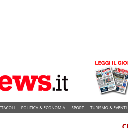
TTACOLI
POLITICA & ECONOMIA
SPORT
TURISMO & EVENTI
C