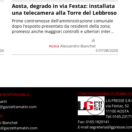
n
Aosta, degrado in via Festaz: installata
una telecamera alla Torre del Lebbroso
Prime contromosse dell'amministrazione comunale
dopo l'esposto presentato da residenti della zona;
promessi anche maggiori controlli e ulteriori inter...
di
Aosta
Alessandro Bianchet
026
il 07/08/2026
CONCESSIONARIA DI PUBBLIC
E RESPONSABILE
LG PRESSE S.R.
anti
via Festaz, 52
i@gazzettamatin.com
11100 AOSTA
NE
Tel: 0165.2317
Fax: 0165.1820141
o Bianchet
E-mail
segreteria@lgpresse.co
t@gazzettamatin.com