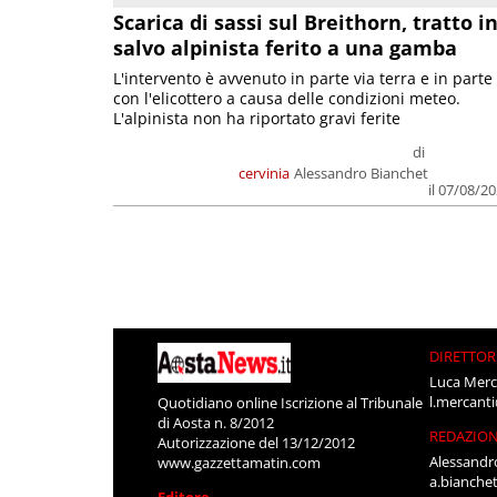
Scarica di sassi sul Breithorn, tratto i
salvo alpinista ferito a una gamba
L'intervento è avvenuto in parte via terra e in parte
con l'elicottero a causa delle condizioni meteo.
L'alpinista non ha riportato gravi ferite
di
cervinia
Alessandro Bianchet
il 07/08/2
DIRETTOR
Luca Merc
l.mercant
Quotidiano online Iscrizione al Tribunale
di Aosta n. 8/2012
REDAZIO
Autorizzazione del 13/12/2012
Alessandr
www.gazzettamatin.com
a.bianche