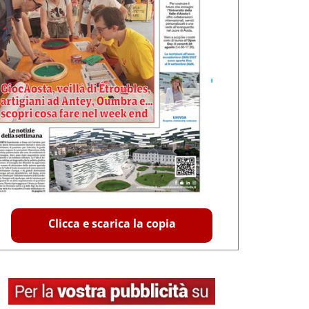
Clicca e scarica la copia