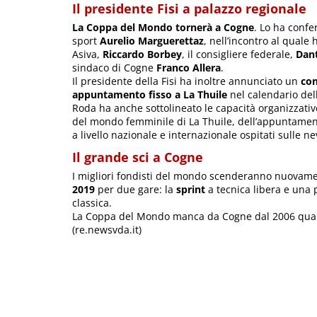
Il presidente Fisi a palazzo regionale
La Coppa del Mondo tornerà a Cogne
. Lo ha conf
sport
Aurelio Marguerettaz
, nell’incontro al quale
Asiva,
Riccardo Borbey
, il consigliere federale,
Dant
sindaco di Cogne
Franco Allera
.
Il presidente della Fisi ha inoltre annunciato un
co
appuntamento fisso a La Thuile
nel calendario del
Roda ha anche sottolineato le capacità organizzativ
del mondo femminile di La Thuile, dell’appuntamento
a livello nazionale e internazionale ospitati sulle n
Il grande sci a Cogne
I migliori fondisti del mondo scenderanno nuovament
2019
per due gare: la
sprint
a tecnica libera e una
classica.
La Coppa del Mondo manca da Cogne dal 2006 qua
(re.newsvda.it)