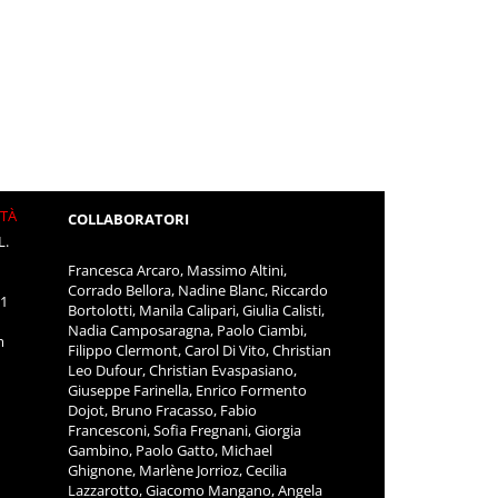
ITÀ
COLLABORATORI
L.
Francesca Arcaro, Massimo Altini,
Corrado Bellora, Nadine Blanc, Riccardo
11
Bortolotti, Manila Calipari, Giulia Calisti,
Nadia Camposaragna, Paolo Ciambi,
m
Filippo Clermont, Carol Di Vito, Christian
Leo Dufour, Christian Evaspasiano,
Giuseppe Farinella, Enrico Formento
Dojot, Bruno Fracasso, Fabio
Francesconi, Sofia Fregnani, Giorgia
Gambino, Paolo Gatto, Michael
Ghignone, Marlène Jorrioz, Cecilia
Lazzarotto, Giacomo Mangano, Angela