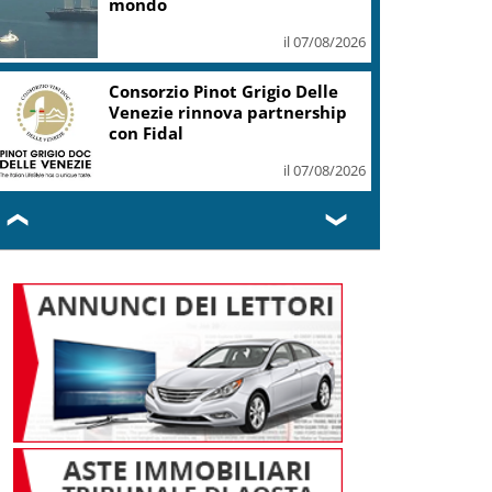
il 07/08/2026
Unipol, +42% a 1,06 mld utile
netto gruppo I semestre (con
Bper)
il 07/08/2026
❮
❯