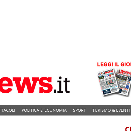
TTACOLI
POLITICA & ECONOMIA
SPORT
TURISMO & EVENTI
C