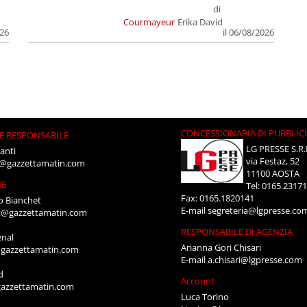
di
Courmayeur
Erika David
026
il 06/08/2026
CONCESSIONARIA DI PUBBLIC
E RESPONSABILE
LG PRESSE S.R.
anti
via Festaz, 52
i@gazzettamatin.com
11100 AOSTA
NE
Tel: 0165.2317
Fax: 0165.1820141
o Bianchet
E-mail
segreteria@lgpresse.co
t@gazzettamatin.com
RESPONSABILE DI AGENZIA
enal
Arianna Gori Chisari
gazzettamatin.com
E-mail
a.chisari@lgpresse.com
d
Account
azzettamatin.com
Luca Torino