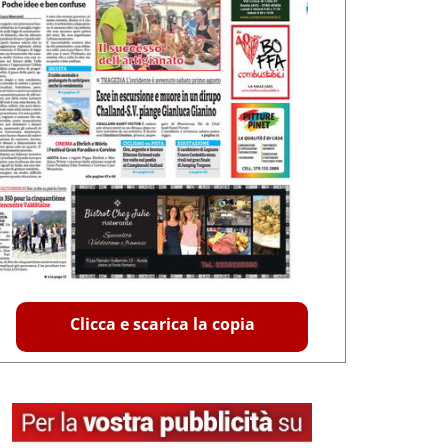
Clicca e scarica la copia