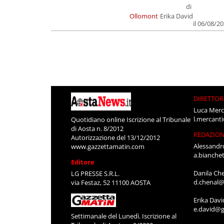
di
Ollomont
Erika David
il 06/08/2
DIRETTOR
Luca Merc
l.mercant
Quotidiano online Iscrizione al Tribunale
di Aosta n. 8/2012
REDAZIO
Autorizzazione del 13/12/2012
Alessandr
www.gazzettamatin.com
a.bianche
Editore
Danila Ch
LG PRESSE S.R.L.
d.chenal@
via Festaz, 52 11100 AOSTA
Erika Davi
e.david@g
Settimanale del Lunedì. Iscrizione al