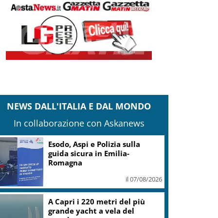
NEWS DALL'ITALIA E DAL MONDO
In collaborazione con Askanews
Caldo almeno fino a
Ferragosto: attesi 38-39 gradi a
Roma e Milano
il 07/08/2026
Coldiretti: 60% del territorio
italiano è colpito dalla siccità