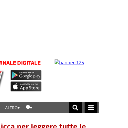
ALTRO
licca per leggere tutte le