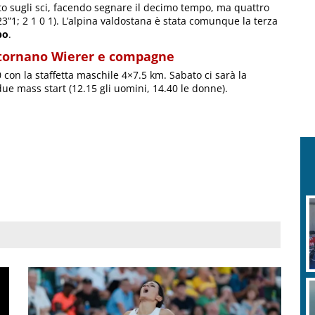
 sugli sci, facendo segnare il decimo tempo, ma quattro
4’23”1; 2 1 0 1). L’alpina valdostana è stata comunque la terza
po
.
 tornano Wierer e compagne
con la staffetta maschile 4×7.5 km. Sabato ci sarà la
ue mass start (12.15 gli uomini, 14.40 le donne).