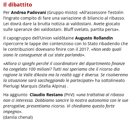
Il dibattito
Per
Andrea Padovani
(Gruppo misto): «All’assessore Testolin
l’ingrato compito di fare una variazione di bilancio al ribasso.
Lei dovrà dare la brutta notizia ai valdostani. Avete giocato
sulle speranze dei valdostani. Bluff svelato, partita persa».
Il capogruppo dell’Union valdôtaine
Augusto Rollandin
ripercorre le tappe dei contenzioso con lo Stato ribadendo che
le contribuzioni dovevano finire con il 2017. «
Non vedo quali
siano le conseguenze di cui state parlando
».
«
Allora ci spieghi perché il coordinatore del dipartimento finanze
ha congelato 100 milioni? Tutti noi speriamo che il ricorso dia
ragione la Valle d’Aosta ma la realtà oggi è diversa. Se risolveremo
la situazione sarà saccheggiando le partecipate
» ha sottolineato
Pierluigi Marquis (Stella Alpina) .
Ha aggiunto
Claudio Restano
(PnV): «
una trattativa al ribasso
non ci interessa. Dobbiamo sancire la nostra autonomia con le sue
prerogative, presentiamo ricorso. Vi chiediamo questo forte
impegno
».
(danila chenal)