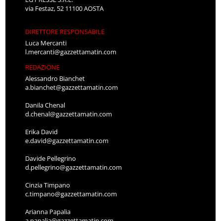
via Festaz, 52 11100 AOSTA
DIRETTORE RESPONSABILE
Luca Mercanti
l.mercanti@gazzettamatin.com
REDAZIONE
Alessandro Bianchet
a.bianchet@gazzettamatin.com
Danila Chenal
d.chenal@gazzettamatin.com
Erika David
e.david@gazzettamatin.com
Davide Pellegrino
d.pellegrino@gazzettamatin.com
Cinzia Timpano
c.timpano@gazzettamatin.com
Arianna Papalia
a.papalia@gazzettamatin.com