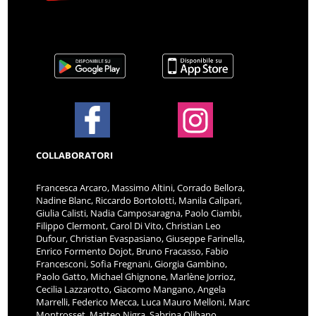
COLLABORATORI
Francesca Arcaro, Massimo Altini, Corrado Bellora,
Nadine Blanc, Riccardo Bortolotti, Manila Calipari,
Giulia Calisti, Nadia Camposaragna, Paolo Ciambi,
Filippo Clermont, Carol Di Vito, Christian Leo
Dufour, Christian Evaspasiano, Giuseppe Farinella,
Enrico Formento Dojot, Bruno Fracasso, Fabio
Francesconi, Sofia Fregnani, Giorgia Gambino,
Paolo Gatto, Michael Ghignone, Marlène Jorrioz,
Cecilia Lazzarotto, Giacomo Mangano, Angela
Marrelli, Federico Mecca, Luca Mauro Melloni, Marc
Montrosset, Matteo Nigra, Sabrina Olibano,