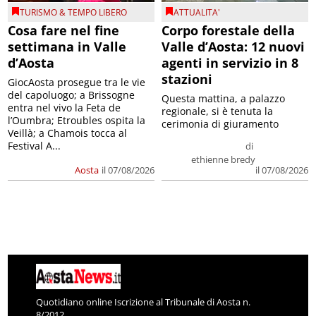
TURISMO & TEMPO LIBERO
ATTUALITA'
Cosa fare nel fine
Corpo forestale della
settimana in Valle
Valle d’Aosta: 12 nuovi
d’Aosta
agenti in servizio in 8
stazioni
GiocAosta prosegue tra le vie
del capoluogo; a Brissogne
Questa mattina, a palazzo
entra nel vivo la Feta de
regionale, si è tenuta la
l’Oumbra; Etroubles ospita la
cerimonia di giuramento
Veillà; a Chamois tocca al
Festival A...
di
ethienne bredy
Aosta
il 07/08/2026
il 07/08/2026
Quotidiano online Iscrizione al Tribunale di Aosta n.
8/2012