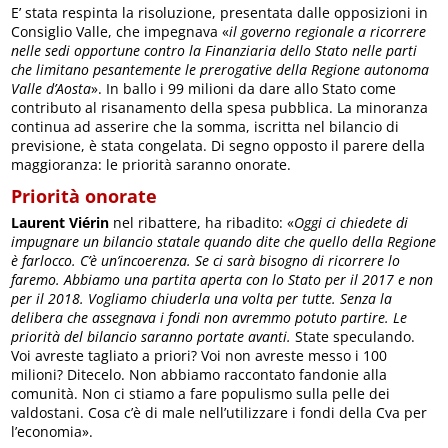
E’ stata respinta la risoluzione, presentata dalle opposizioni in
Consiglio Valle, che impegnava «
il governo regionale a ricorrere
nelle sedi opportune contro la Finanziaria dello Stato nelle parti
che limitano pesantemente le prerogative della Regione autonoma
Valle d’Aosta
». In ballo i 99 milioni da dare allo Stato come
contributo al risanamento della spesa pubblica. La minoranza
continua ad asserire che la somma, iscritta nel bilancio di
previsione, è stata congelata. Di segno opposto il parere della
maggioranza: le priorità saranno onorate.
Priorità onorate
Laurent Viérin
nel ribattere, ha ribadito: «
Oggi ci chiedete di
impugnare un bilancio statale quando dite che quello della Regione
è farlocco. C’è un’incoerenza. Se ci sarà bisogno di ricorrere lo
faremo. Abbiamo una partita aperta con lo Stato per il 2017 e non
per il 2018. Vogliamo chiuderla una volta per tutte. Senza la
delibera che assegnava i fondi non avremmo potuto partire. Le
priorità del bilancio saranno portate avanti.
State speculando.
Voi avreste tagliato a priori? Voi non avreste messo i 100
milioni? Ditecelo. Non abbiamo raccontato fandonie alla
comunità. Non ci stiamo a fare populismo sulla pelle dei
valdostani. Cosa c’è di male nell’utilizzare i fondi della Cva per
l’economia».