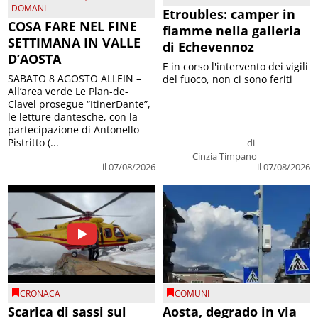
DOMANI
Etroubles: camper in
COSA FARE NEL FINE
fiamme nella galleria
SETTIMANA IN VALLE
di Echevennoz
D’AOSTA
E in corso l'intervento dei vigili
SABATO 8 AGOSTO ALLEIN –
del fuoco, non ci sono feriti
All’area verde Le Plan-de-
Clavel prosegue “ItinerDante”,
le letture dantesche, con la
partecipazione di Antonello
Pistritto (...
di
Cinzia Timpano
il 07/08/2026
il 07/08/2026
CRONACA
COMUNI
Scarica di sassi sul
Aosta, degrado in via