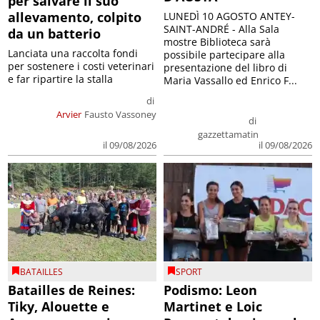
per salvare il suo
allevamento, colpito
LUNEDÌ 10 AGOSTO ANTEY-
SAINT-ANDRÉ - Alla Sala
da un batterio
mostre Biblioteca sarà
Lanciata una raccolta fondi
possibile partecipare alla
per sostenere i costi veterinari
presentazione del libro di
e far ripartire la stalla
Maria Vassallo ed Enrico F...
di
Arvier
Fausto Vassoney
di
gazzettamatin
il 09/08/2026
il 09/08/2026
BATAILLES
SPORT
Batailles de Reines:
Podismo: Leon
Tiky, Alouette e
Martinet e Loic