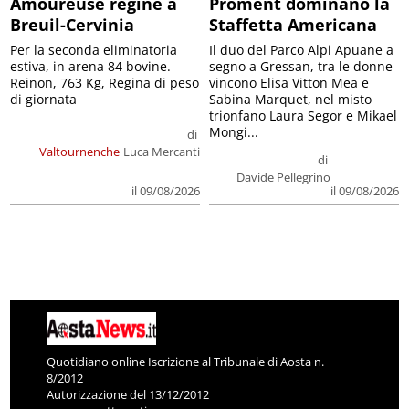
Amoureuse regine a
Proment dominano la
Breuil-Cervinia
Staffetta Americana
Per la seconda eliminatoria
Il duo del Parco Alpi Apuane a
estiva, in arena 84 bovine.
segno a Gressan, tra le donne
Reinon, 763 Kg, Regina di peso
vincono Elisa Vitton Mea e
di giornata
Sabina Marquet, nel misto
trionfano Laura Segor e Mikael
Mongi...
di
Valtournenche
Luca Mercanti
di
Davide Pellegrino
il 09/08/2026
il 09/08/2026
Quotidiano online Iscrizione al Tribunale di Aosta n.
8/2012
Autorizzazione del 13/12/2012