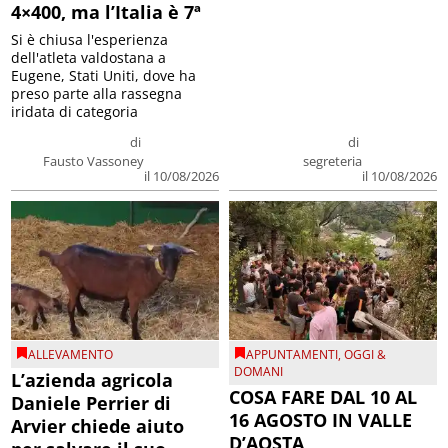
4×400, ma l’Italia è 7ª
Si è chiusa l'esperienza
dell'atleta valdostana a
Eugene, Stati Uniti, dove ha
preso parte alla rassegna
iridata di categoria
di
di
Fausto Vassoney
segreteria
il 10/08/2026
il 10/08/2026
ALLEVAMENTO
APPUNTAMENTI
,
OGGI &
DOMANI
L’azienda agricola
COSA FARE DAL 10 AL
Daniele Perrier di
16 AGOSTO IN VALLE
Arvier chiede aiuto
D’AOSTA