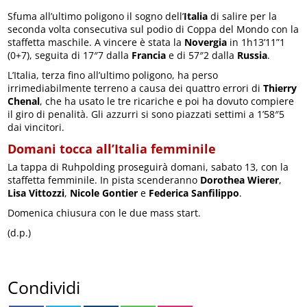
Sfuma all’ultimo poligono il sogno dell’
Italia
di salire per la
seconda volta consecutiva sul podio di Coppa del Mondo con la
staffetta maschile. A vincere è stata la
Novergia
in 1h13’11”1
(0+7), seguita di 17″7 dalla
Francia
e di 57″2 dalla
Russia
.
L’Italia, terza fino all’ultimo poligono, ha perso
irrimediabilmente terreno a causa dei quattro errori di
Thierry
Chenal
, che ha usato le tre ricariche e poi ha dovuto compiere
il giro di penalità. Gli azzurri si sono piazzati settimi a 1’58″5
dai vincitori.
Domani tocca all’Italia femminile
La tappa di Ruhpolding proseguirà domani, sabato 13, con la
staffetta femminile. In pista scenderanno
Dorothea Wierer
,
Lisa Vittozzi
,
Nicole Gontier
e
Federica Sanfilippo
.
Domenica chiusura con le due mass start.
(d.p.)
Condividi