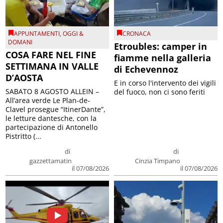
APPUNTAMENTI
,
OGGI &
CRONACA
DOMANI
Etroubles: camper in
COSA FARE NEL FINE
fiamme nella galleria
SETTIMANA IN VALLE
di Echevennoz
D’AOSTA
E in corso l'intervento dei vigili
SABATO 8 AGOSTO ALLEIN –
del fuoco, non ci sono feriti
All’area verde Le Plan-de-
Clavel prosegue “ItinerDante”,
le letture dantesche, con la
partecipazione di Antonello
Pistritto (...
di
di
gazzettamatin
Cinzia Timpano
il 07/08/2026
il 07/08/2026