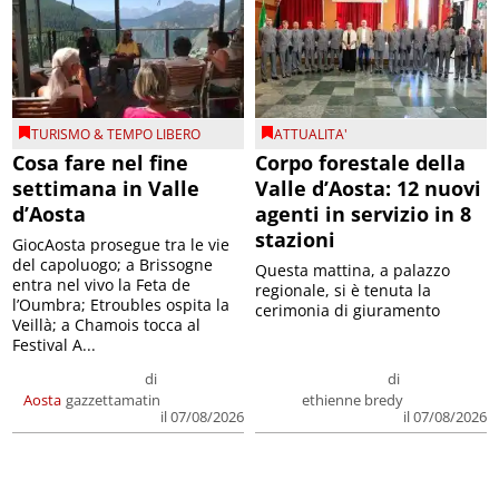
TURISMO & TEMPO LIBERO
ATTUALITA'
Cosa fare nel fine
Corpo forestale della
settimana in Valle
Valle d’Aosta: 12 nuovi
d’Aosta
agenti in servizio in 8
stazioni
GiocAosta prosegue tra le vie
del capoluogo; a Brissogne
Questa mattina, a palazzo
entra nel vivo la Feta de
regionale, si è tenuta la
l’Oumbra; Etroubles ospita la
cerimonia di giuramento
Veillà; a Chamois tocca al
Festival A...
di
di
Aosta
gazzettamatin
ethienne bredy
il 07/08/2026
il 07/08/2026