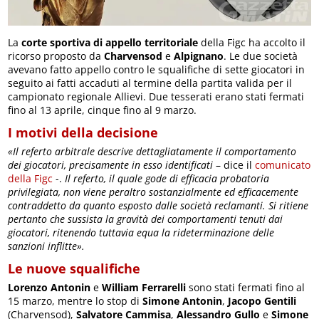
La
corte sportiva di appello territoriale
della Figc ha accolto il
ricorso proposto da
Charvensod
e
Alpignano
. Le due società
avevano fatto appello contro le squalifiche di sette giocatori in
seguito ai fatti accaduti al termine della partita valida per il
campionato regionale Allievi. Due tesserati erano stati fermati
fino al 13 aprile, cinque fino al 9 marzo.
I motivi della decisione
«I
l referto arbitrale descrive dettagliatamente il comportamento
dei giocatori, precisamente in esso identificati
– dice il
comunicato
della Figc
-.
Il referto, il quale gode di efficacia probatoria
privilegiata, non viene peraltro sostanzialmente ed efficacemente
contraddetto da quanto esposto dalle società reclamanti. Si ritiene
pertanto che sussista la gravità dei comportamenti tenuti dai
giocatori, ritenendo tuttavia equa la rideterminazione delle
sanzioni inflitte».
Le nuove squalifiche
Lorenzo Antonin
e
William Ferrarelli
sono stati fermati fino al
15 marzo, mentre lo stop di
Simone Antonin
,
Jacopo Gentili
(Charvensod),
Salvatore Cammisa
,
Alessandro Gullo
e
Simone