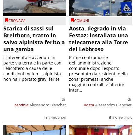
CRONACA
COMUNI
Scarica di sassi sul
Aosta, degrado in via
Breithorn, tratto in
Festaz: installata una
salvo alpinista ferito a
telecamera alla Torre
una gamba
del Lebbroso
L'intervento è avvenuto in
Prime contromosse
parte via terra e in parte con
dell'amministrazione
l'elicottero a causa delle
comunale dopo l'esposto
condizioni meteo. L'alpinista
presentato da residenti della
non ha riportato gravi ferite
zona; promessi anche
maggiori controlli e ulteriori
inter...
di
di
cervinia
Alessandro Bianchet
Aosta
Alessandro Bianchet
il 07/08/2026
il 07/08/2026