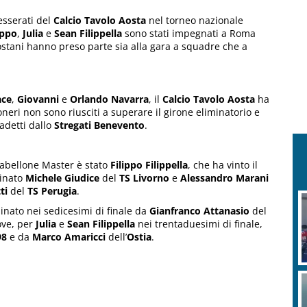
esserati del
Calcio Tavolo Aosta
nel torneo nazionale
ippo
,
Julia
e
Sean Filippella
sono stati impegnati a Roma
aostani hanno preso parte sia alla gara a squadre che a
ace
,
Giovanni
e
Orlando Navarra
, il
Calcio Tavolo Aosta
ha
soneri non sono riusciti a superare il girone eliminatorio e
Cadetti dallo
Stregati Benevento
.
l tabellone Master è stato
Filippo Filippella
, che ha vinto il
minato
Michele Giudice
del
TS Livorno
e
Alessandro Marani
ti
del
TS Perugia
.
inato nei sedicesimi di finale da
Gianfranco Attanasio
del
ove, per
Julia
e
Sean Filippella
nei trentaduesimi di finale,
98
e da
Marco Amaricci
dell’
Ostia
.