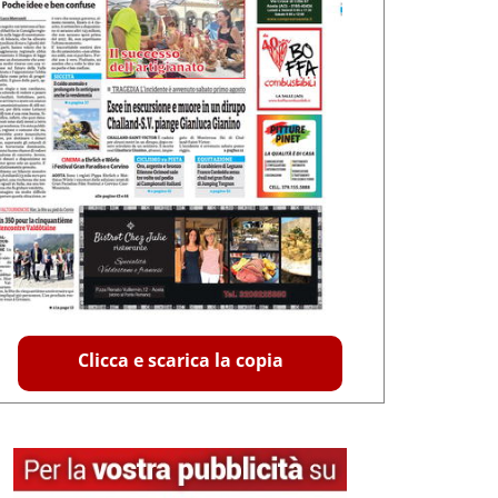
Clicca e scarica la copia