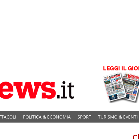
TTACOLI
POLITICA & ECONOMIA
SPORT
TURISMO & EVENTI
C