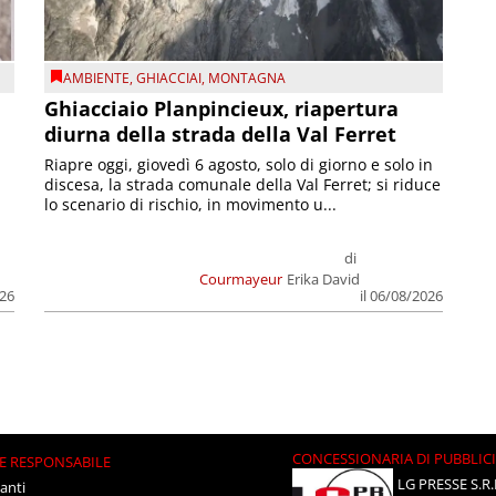
AMBIENTE
,
GHIACCIAI
,
MONTAGNA
Ghiacciaio Planpincieux, riapertura
diurna della strada della Val Ferret
Riapre oggi, giovedì 6 agosto, solo di giorno e solo in
discesa, la strada comunale della Val Ferret; si riduce
lo scenario di rischio, in movimento u...
di
Courmayeur
Erika David
026
il 06/08/2026
CONCESSIONARIA DI PUBBLIC
E RESPONSABILE
LG PRESSE S.R.
anti