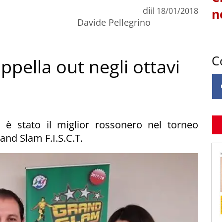
di
il
18/01/2018
n
Davide Pellegrino
C
ippella out negli ottavi
a è stato il miglior rossonero nel torneo
nd Slam F.I.S.C.T.