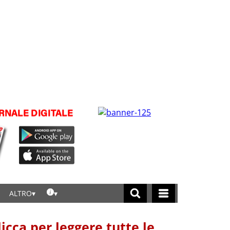
ALTRO
licca per leggere tutte le