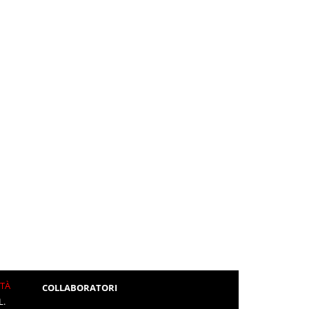
ITÀ
COLLABORATORI
L.