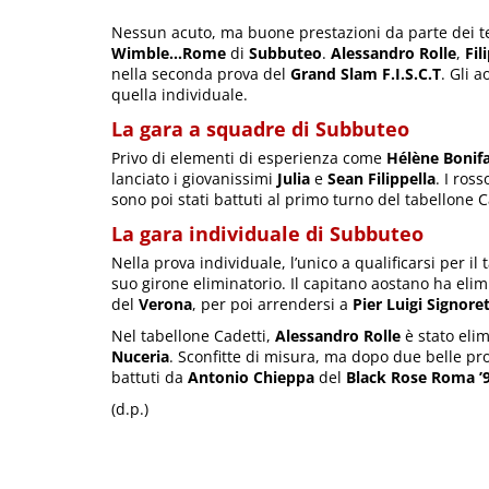
Nessun acuto, ma buone prestazioni da parte dei t
Wimble…Rome
di
Subbuteo
.
Alessandro Rolle
,
Fil
nella seconda prova del
Grand Slam F.I.S.C.T
. Gli 
quella individuale.
La gara a squadre di Subbuteo
Privo di elementi di esperienza come
Hélène Bonif
lanciato i giovanissimi
Julia
e
Sean Filippella
. I ros
sono poi stati battuti al primo turno del tabellone 
La gara individuale di Subbuteo
Nella prova individuale, l’unico a qualificarsi per i
suo girone eliminatorio. Il capitano aostano ha eli
del
Verona
, per poi arrendersi a
Pier Luigi Signoret
Nel tabellone Cadetti,
Alessandro Rolle
è stato elim
Nuceria
. Sconfitte di misura, ma dopo due belle pr
battuti da
Antonio Chieppa
del
Black Rose Roma ’
(d.p.)