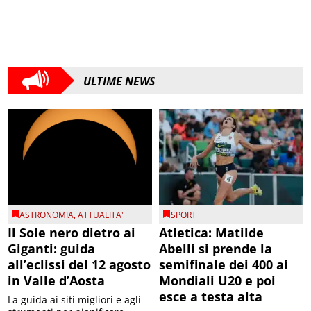
ULTIME NEWS
ASTRONOMIA
,
ATTUALITA'
SPORT
Il Sole nero dietro ai
Atletica: Matilde
Giganti: guida
Abelli si prende la
all’eclissi del 12 agosto
semifinale dei 400 ai
in Valle d’Aosta
Mondiali U20 e poi
esce a testa alta
La guida ai siti migliori e agli