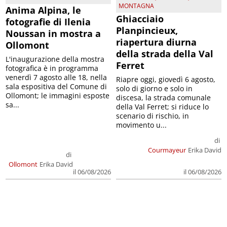
MONTAGNA
Anima Alpina, le
Ghiacciaio
fotografie di Ilenia
Planpincieux,
Noussan in mostra a
riapertura diurna
Ollomont
della strada della Val
L'inaugurazione della mostra
Ferret
fotografica è in programma
venerdì 7 agosto alle 18, nella
Riapre oggi, giovedì 6 agosto,
sala espositiva del Comune di
solo di giorno e solo in
Ollomont; le immagini esposte
discesa, la strada comunale
sa...
della Val Ferret; si riduce lo
scenario di rischio, in
movimento u...
di
Courmayeur
Erika David
di
Ollomont
Erika David
il 06/08/2026
il 06/08/2026