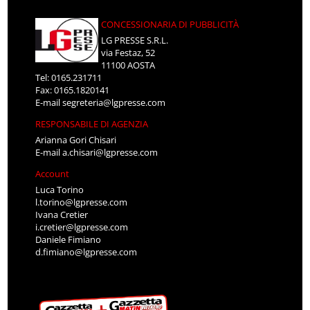
CONCESSIONARIA DI PUBBLICITÀ
LG PRESSE S.R.L.
via Festaz, 52
11100 AOSTA
Tel: 0165.231711
Fax: 0165.1820141
E-mail
segreteria@lgpresse.com
RESPONSABILE DI AGENZIA
Arianna Gori Chisari
E-mail
a.chisari@lgpresse.com
Account
Luca Torino
l.torino@lgpresse.com
Ivana Cretier
i.cretier@lgpresse.com
Daniele Fimiano
d.fimiano@lgpresse.com