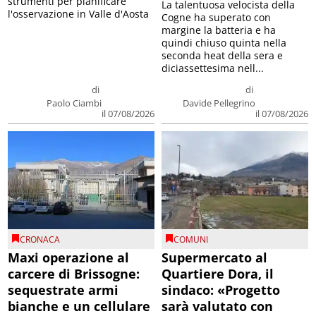
strumenti per pianificare
La talentuosa velocista della
l'osservazione in Valle d'Aosta
Cogne ha superato con
margine la batteria e ha
quindi chiuso quinta nella
seconda heat della sera e
diciassettesima nell...
di
di
Paolo Ciambi
Davide Pellegrino
il 07/08/2026
il 07/08/2026
CRONACA
COMUNI
Maxi operazione al
Supermercato al
carcere di Brissogne:
Quartiere Dora, il
sequestrate armi
sindaco: «Progetto
bianche e un cellulare
sarà valutato con