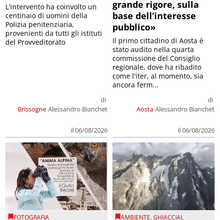
grande rigore, sulla
L'intervento ha coinvolto un
base dell’interesse
centinaio di uomini della
Polizia penitenziaria,
pubblico»
provenienti da tutti gli istituti
Il primo cittadino di Aosta è
del Provveditorato
stato audito nella quarta
commissione del Consiglio
regionale, dove ha ribadito
come l'iter, al momento, sia
ancora ferm...
di
di
Brissogne
Alessandro Bianchet
Aosta
Alessandro Bianchet
il 06/08/2026
il 06/08/2026
FOTOGRAFIA
AMBIENTE
,
GHIACCIAI
,