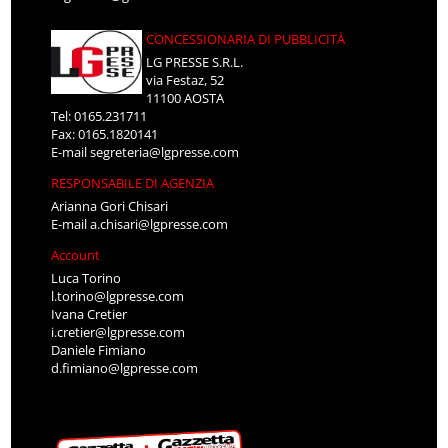
CONCESSIONARIA DI PUBBLICITÀ
LG PRESSE S.R.L.
via Festaz, 52
11100 AOSTA
Tel: 0165.231711
Fax: 0165.1820141
E-mail
segreteria@lgpresse.com
RESPONSABILE DI AGENZIA
Arianna Gori Chisari
E-mail
a.chisari@lgpresse.com
Account
Luca Torino
l.torino@lgpresse.com
Ivana Cretier
i.cretier@lgpresse.com
Daniele Fimiano
d.fimiano@lgpresse.com