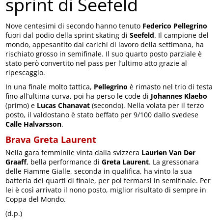
sprint di Seefeld
Nove centesimi di secondo hanno tenuto
Federico Pellegrino
fuori dal podio della sprint skating di
Seefeld
. Il campione del
mondo, appesantito dai carichi di lavoro della settimana, ha
rischiato grosso in semifinale. Il suo quarto posto parziale è
stato però convertito nel pass per l’ultimo atto grazie al
ripescaggio.
In una finale molto tattica,
Pellegrino
è rimasto nel trio di testa
fino all’ultima curva, poi ha perso le code di
Johannes Klaebo
(primo) e
Lucas Chanavat
(secondo). Nella volata per il terzo
posto, il valdostano è stato beffato per 9/100 dallo svedese
Calle Halvarsson
.
Brava Greta Laurent
Nella gara femminile vinta dalla svizzera
Laurien Van Der
Graaff
, bella performance di
Greta Laurent
. La gressonara
delle Fiamme Gialle, seconda in qualifica, ha vinto la sua
batteria dei quarti di finale, per poi fermarsi in semifinale. Per
lei è così arrivato il nono posto, miglior risultato di sempre in
Coppa del Mondo.
(d.p.)