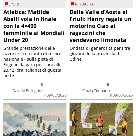
SPORT
ATTUALITA'
Atletica: Matilde
Dalle Valle d’Aosta al
Abelli vola in finale
Friuli: Henry regala un
con la 4×400
motorino Ciao ai
femminile ai Mondiali
ragazzini che
Under 20
vendevano limonata
Grande prestazione delle
Ondata di generosità per i tre
azzurre - con tanto di record
giovani della provincia di
nazionale - sulla pista di
Udine
Eugene, la gara per l'oro alle
23.42 (ora italiana) di questa
notte
di
di
Davide Pellegrino
Cinzia Timpano
il 09/08/2026
il 08/08/2026