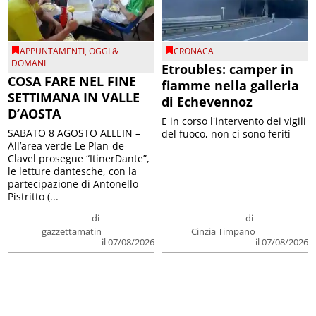
APPUNTAMENTI
,
OGGI &
CRONACA
DOMANI
Etroubles: camper in
COSA FARE NEL FINE
fiamme nella galleria
SETTIMANA IN VALLE
di Echevennoz
D’AOSTA
E in corso l'intervento dei vigili
SABATO 8 AGOSTO ALLEIN –
del fuoco, non ci sono feriti
All’area verde Le Plan-de-
Clavel prosegue “ItinerDante”,
le letture dantesche, con la
partecipazione di Antonello
Pistritto (...
di
di
gazzettamatin
Cinzia Timpano
il 07/08/2026
il 07/08/2026