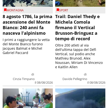
MONTAGNA
SPORT
8 agosto 1786, la prima
Trail: Daniel Thedy e
ascensione del Monte
Michela Comola
Bianco: 240 anni fa
firmano il Vertical
nasceva l’alpinismo
Brusson-Bringuez a
tempo di record
I primi a raggiungere la vetta
del Monte Bianco furono
Oltre 200 atleti al via
Jacques Balmat e Michel
dell'ultima tappa del Défì
Gabriel Paccard
Vertical, sul podio anche
Mathieu Brunod, Alex
Noussan, Miriam Di Vincenzo
e Kaitlin Allen
di
di
Cinzia Timpano
Davide Pellegrino
il 08/08/2026
il 08/08/2026