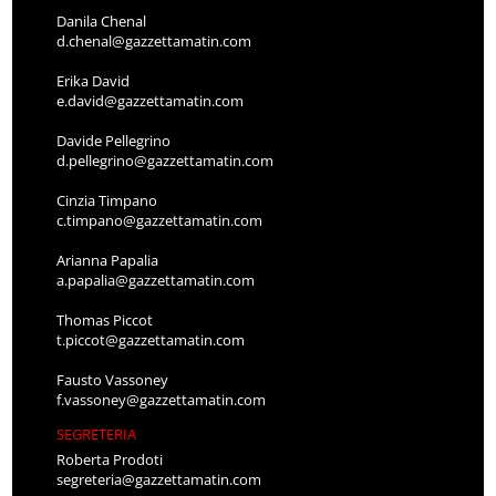
Danila Chenal
d.chenal@gazzettamatin.com
Erika David
e.david@gazzettamatin.com
Davide Pellegrino
d.pellegrino@gazzettamatin.com
Cinzia Timpano
c.timpano@gazzettamatin.com
Arianna Papalia
a.papalia@gazzettamatin.com
Thomas Piccot
t.piccot@gazzettamatin.com
Fausto Vassoney
f.vassoney@gazzettamatin.com
SEGRETERIA
Roberta Prodoti
segreteria@gazzettamatin.com