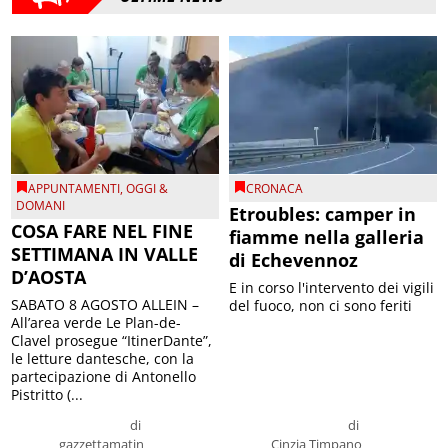
APPUNTAMENTI
,
OGGI &
CRONACA
DOMANI
Etroubles: camper in
COSA FARE NEL FINE
fiamme nella galleria
SETTIMANA IN VALLE
di Echevennoz
D’AOSTA
E in corso l'intervento dei vigili
SABATO 8 AGOSTO ALLEIN –
del fuoco, non ci sono feriti
All’area verde Le Plan-de-
Clavel prosegue “ItinerDante”,
le letture dantesche, con la
partecipazione di Antonello
Pistritto (...
di
di
gazzettamatin
Cinzia Timpano