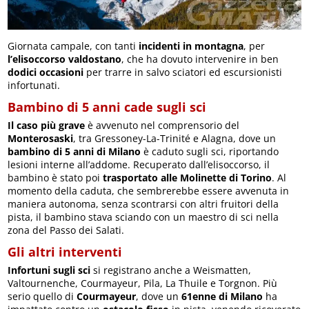
Giornata campale, con tanti
incidenti in montagna
, per
l’elisoccorso valdostano
, che ha dovuto intervenire in ben
dodici occasioni
per trarre in salvo sciatori ed escursionisti
infortunati.
Bambino di 5 anni cade sugli sci
Il caso più grave
è avvenuto nel comprensorio del
Monterosaski
, tra Gressoney-La-Trinité e Alagna, dove un
bambino di 5 anni di Milano
è caduto sugli sci, riportando
lesioni interne all’addome. Recuperato dall’elisoccorso, il
bambino è stato poi
trasportato alle Molinette di Torino
. Al
momento della caduta, che sembrerebbe essere avvenuta in
maniera autonoma, senza scontrarsi con altri fruitori della
pista, il bambino stava sciando con un maestro di sci nella
zona del Passo dei Salati.
Gli altri interventi
Infortuni sugli sci
si registrano anche a Weismatten,
Valtournenche, Courmayeur, Pila, La Thuile e Torgnon. Più
serio quello di
Courmayeur
, dove un
61enne di Milano
ha