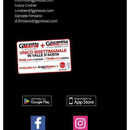
l.torino@lgpresse.com
Ivana Cretier
i.cretier@lgpresse.com
Daniele Fimiano
d.fimiano@lgpresse.com