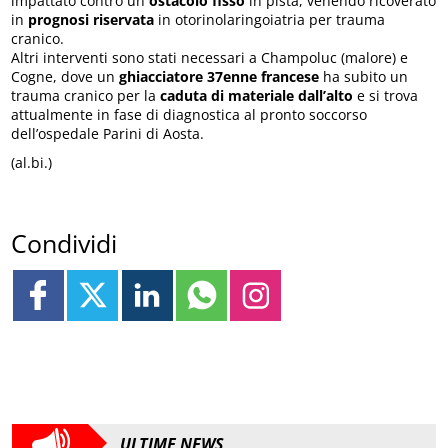
impattato contro un
ostacolo fisso
in pista, venendo ricoverato
in
prognosi riservata
in otorinolaringoiatria per trauma
cranico.
Altri interventi sono stati necessari a Champoluc (malore) e
Cogne, dove un
ghiacciatore 37enne francese
ha subito un
trauma cranico per la
caduta di materiale dall’alto
e si trova
attualmente in fase di diagnostica al pronto soccorso
dell’ospedale Parini di Aosta.
(al.bi.)
Condividi
ULTIME NEWS