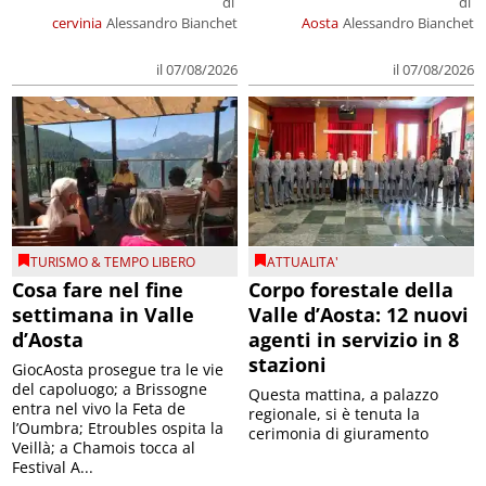
di
di
cervinia
Alessandro Bianchet
Aosta
Alessandro Bianchet
il 07/08/2026
il 07/08/2026
TURISMO & TEMPO LIBERO
ATTUALITA'
Cosa fare nel fine
Corpo forestale della
settimana in Valle
Valle d’Aosta: 12 nuovi
d’Aosta
agenti in servizio in 8
stazioni
GiocAosta prosegue tra le vie
del capoluogo; a Brissogne
Questa mattina, a palazzo
entra nel vivo la Feta de
regionale, si è tenuta la
l’Oumbra; Etroubles ospita la
cerimonia di giuramento
Veillà; a Chamois tocca al
Festival A...