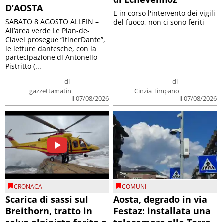
D’AOSTA
E in corso l'intervento dei vigili
SABATO 8 AGOSTO ALLEIN –
del fuoco, non ci sono feriti
All’area verde Le Plan-de-
Clavel prosegue “ItinerDante”,
le letture dantesche, con la
partecipazione di Antonello
Pistritto (...
di
di
gazzettamatin
Cinzia Timpano
il 07/08/2026
il 07/08/2026
CRONACA
COMUNI
Scarica di sassi sul
Aosta, degrado in via
Breithorn, tratto in
Festaz: installata una
salvo alpinista ferito a
telecamera alla Torre