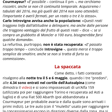
Courmayeur?
«
E’ possibile –
continua il pm –
, ma cerchiamo
riscontri, anche se non c’è continuità temporale. Acquisiremo i
tabulati del 2016, ma già quelli del 2014 non sono ottenibili;
l’importante è averli fermati, per un reato o tre è lo stesso
».
Carlo Introvigne avvisa anche la popolazione:
«
Questi reati
traggono linfa dall’attitudine a delinquere, ma anche dalle persone
che traggono vantaggio dal frutto di questi reati
– dice –
; se si
compra un giubbotto di Moncler a 100 euro, bisognerebbe farsi
qualche domanda».
La refurtiva, purtroppo,
non è stata recuperata
: «
E’ passato
troppo tempo
– conclude
Introvigne
–
, questa merce è troppo
semplice da smaltire, anche se non si tratta di furto su
commissione
».
La spaccata
Come detto, i fatti contestati
risalgono alla
notte tra il 5 e 6 maggio
, quando i tre “predoni”,
alle
4.34 sono entrati nel cortile dell’Autoalpina
(come
dimostra il
video
) e si sono impossessati di un’Alfa 159
(utilizzata poi per raggiungere Torino e recuperata ad Asti a
luglio) e di una Fiat 500 Abarth (poi abbandonata a
Courmayeur per probabile avaria e dalla quale sono arrivati i
primi indizi). Le tre auto (con il “muletto” usato per raggiungere
la concessionaria) escono in direzioni diverse dalla zona, ma si