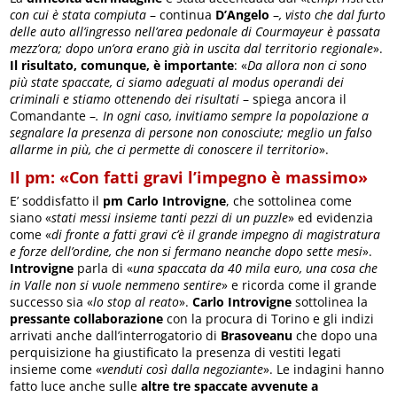
con cui è stata compiuta
– continua
D’Angelo
–
, visto che dal furto
delle auto all’ingresso nell’area pedonale di Courmayeur è passata
mezz’ora; dopo un’ora erano già in uscita dal territorio regionale
».
Il risultato, comunque, è importante
: «
Da allora non ci sono
più state spaccate, ci siamo adeguati al modus operandi dei
criminali e stiamo ottenendo dei risultati
– spiega ancora il
Comandante –
. In ogni caso, invitiamo sempre la popolazione a
segnalare la presenza di persone non conosciute; meglio un falso
allarme in più, che ci permette di conoscere il territorio
».
Il pm: «Con fatti gravi l’impegno è massimo»
E’ soddisfatto il
pm Carlo Introvigne
, che sottolinea come
siano «
stati messi insieme tanti pezzi di un puzzle
» ed evidenzia
come «
di fronte a fatti gravi c’è il grande impegno di magistratura
e forze dell’ordine, che non si fermano neanche dopo sette mesi
».
Introvigne
parla di «
una spaccata da 40 mila euro, una cosa che
in Valle non si vuole nemmeno sentire
» e ricorda come il grande
successo sia «
lo stop al reato
».
Carlo Introvigne
sottolinea la
pressante collaborazione
con la procura di Torino e gli indizi
arrivati anche dall’interrogatorio di
Brasoveanu
che dopo una
perquisizione ha giustificato la presenza di vestiti legati
insieme come «
venduti così dalla negoziante
». Le indagini hanno
fatto luce anche sulle
altre tre spaccate avvenute a