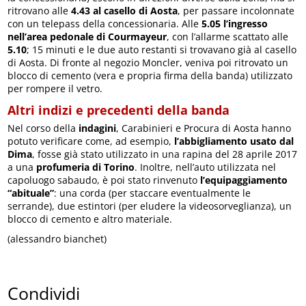
ritrovano alle
4.43 al casello di Aosta
, per passare incolonnate
con un telepass della concessionaria. Alle
5.05 l’ingresso
nell’area pedonale di Courmayeur
, con l’allarme scattato alle
5.10
; 15 minuti e le due auto restanti si trovavano già al casello
di Aosta. Di fronte al negozio Moncler, veniva poi ritrovato un
blocco di cemento (vera e propria firma della banda) utilizzato
per rompere il vetro.
Altri indizi e precedenti della banda
Nel corso della
indagini
, Carabinieri e Procura di Aosta hanno
potuto verificare come, ad esempio,
l’abbigliamento usato dal
Dima
, fosse già stato utilizzato in una rapina del 28 aprile 2017
a una
profumeria di Torino
. Inoltre, nell’auto utilizzata nel
capoluogo sabaudo, è poi stato rinvenuto
l’equipaggiamento
“abituale”
: una corda (per staccare eventualmente le
serrande), due estintori (per eludere la videosorveglianza), un
blocco di cemento e altro materiale.
(alessandro bianchet)
Condividi