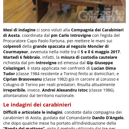
Mesi di indagine
ci sono voluti alla
Compagnia dei Carabinieri
di Aosta
, coordinata dal
pm Carlo Introvigne
con l’egida del
Procuratore Capo Paolo Fortuna, per mettere le mani sui
colpevoli
della
grande spaccata al negozio Moncler di
Courmayeur
, avvenuta nella notte tra il
5 e il 6 maggio 2017
.
Martedì 6 febbraio
, infatti, la
misura di custodia cautelare
richiesta dal pm
Introvigne
ed emessa dal
Gip Giuseppe
Colazingari
, è stata applicata nei confronti di
Lucian Dima
Tudor
(classe 1984 residente a Torino) finito ai domiciliari, e
Ciprian Brasoveanu
(classe 1982) già in carcere al Lorusso e
Cotugno di Torino per reati predatori. Risulta attualmente
irreperibile
, invece,
Andrei Alexandru Istoc
(classe 1986),
allontanatosi dal territorio nazionale.
Le indagini dei carabinieri
Difficili e articolate le indagini
, condotte dalla compagnia dei
carabinieri di Aosta, guidata dal Comandante
Danilo D’Angelo
,
che dopo qualche mese ha portato all’individuazione della
“Banda del mattone”
, visto il metodo utilizzato dai tre per