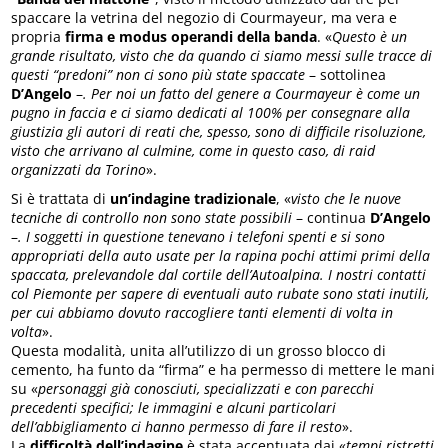
spaccare la vetrina del negozio di Courmayeur, ma vera e
propria
firma e modus operandi della banda
. «
Questo è un
grande risultato, visto che da quando ci siamo messi sulle tracce di
questi “predoni” non ci sono più state spaccate
– sottolinea
D’Angelo
–
. Per noi un fatto del genere a Courmayeur è come un
pugno in faccia e ci siamo dedicati al 100% per consegnare alla
giustizia gli autori di reati che, spesso, sono di difficile risoluzione,
visto che arrivano al culmine, come in questo caso, di raid
organizzati da Torino
».
Si è trattata di
un’indagine tradizionale
, «
visto che le nuove
tecniche di controllo non sono state possibili
– continua
D’Angelo
–
. I soggetti in questione tenevano i telefoni spenti e si sono
appropriati della auto usate per la rapina pochi attimi primi della
spaccata, prelevandole dal cortile dell’Autoalpina. I nostri contatti
col Piemonte per sapere di eventuali auto rubate sono stati inutili,
per cui abbiamo dovuto raccogliere tanti elementi di volta in
volta
».
Questa modalità, unita all’utilizzo di un grosso blocco di
cemento, ha funto da “firma” e ha permesso di mettere le mani
su «
personaggi già conosciuti, specializzati e con parecchi
precedenti specifici; le immagini e alcuni particolari
dell’abbigliamento ci hanno permesso di fare il resto
».
La
difficoltà dell’indagine
è stata accentuata dai «
tempi ristretti