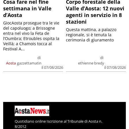
Cosa fare nel fine
Corpo forestale della
settimana in Valle
Valle d’Aosta: 12 nuovi
d’Aosta
agenti in servizio in 8
stazioni
GiocAosta prosegue tra le vie
del capoluogo; a Brissogne
Questa mattina, a palazzo
entra nel vivo la Feta de
regionale, si è tenuta la
l’Oumbra; Etroubles ospita la
cerimonia di giuramento
Veillà; a Chamois tocca al
Festival A...
di
di
Aosta
gazzettamatin
ethienne bredy
il 07/08/2026
il 07/08/2026
Quotidiano online Iscrizione al Tribunale di Aosta n.
8/2012